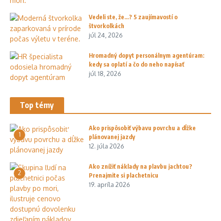
Vedeli ste, že…? 5 zaujímavostí o
štvorkolkách
júl 24, 2026
Hromadný dopyt personálnym agentúram:
kedy sa oplatí a čo do neho napísať
júl 18, 2026
Top témy
Ako prispôsobiť výbavu povrchu a dĺžke
1
plánovanej jazdy
12. júla 2026
Ako znížiť náklady na plavbu jachtou?
2
Prenajmite si plachetnicu
19. apríla 2026