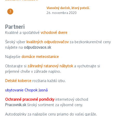
Vianočný darček, ktorý poteší.
3
26. novembra 2020
Partneri
Kvalitné a spoľahlivé
vchodové dvere
Široký výber
kvalitných odpudzovačov
za bezkonkurenčné ceny
nájdete na
odpudzovace.sk
Najlepšie
domáce meteostanice
Obstarajte si
záhradný ratanový nábytok
a vychutnajte si
príjemné chvíle v záhrade naplno.
Detské koberce
rozžiaria každú izbu.
ubytovanie Chopok Jasná
Ochranné pracovné pomôcky
internetový obchod
Pracovnik.sk
široký sortiment za výborné ceny.
Autodoplnky za najlepšie ceny priamo do vašej garáže.