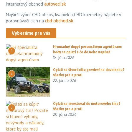
Internetový obchod
autoveci.sk
Najširší výber CBD olejov, kvapiek a CBD kozmetiky nájdete v
porovnávači cien na
cbd-obchod.sk
Vyberáme pre vás
Hromadný dopyt personálnym agentúram:
1
kedy sa oplatí a čo do neho napísať
18. júla 2026
Oplatí sa štvorkolku previesť na dovolenku?
2
Všetky pre a proti
22. júna 2026
Oplatí sa investovať do motorového člna?
3
Všetky pre a proti
20. júna 2026