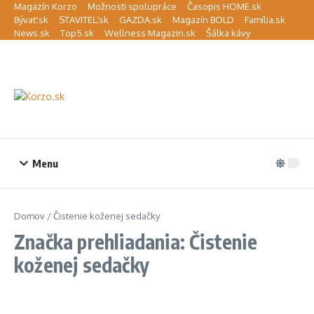
Preskočiť na obsah
Magazín Korzo
Možnosti spolupráce
Časopis HOME.sk
Bývať.sk
STAVITEĽ.sk
GAZDA.sk
Magazín BOLD
Família.sk
News.sk
Top5.sk
Wellness Magazin.sk
Šálka kávy
Menu
Domov
/
Čistenie koženej sedačky
Značka prehliadania: Čistenie
koženej sedačky