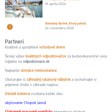
19. apríla 2026
Vianočný darček, ktorý poteší.
3
26. novembra 2020
Partneri
Kvalitné a spoľahlivé
vchodové dvere
Široký výber
kvalitných odpudzovačov
za bezkonkurenčné ceny
nájdete na
odpudzovace.sk
Najlepšie
domáce meteostanice
Obstarajte si
záhradný ratanový nábytok
a vychutnajte si
príjemné chvíle v záhrade naplno.
Detské koberce
rozžiaria každú izbu.
ubytovanie Chopok Jasná
Ochranné pracovné pomôcky
internetový obchod