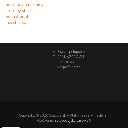
Možnosti spolupráce
CHCEM INZEROVAŤ
KONTAKT
Magazín Korzo
Copyright: © 2026 Casopis.sk – Všetky práva vyhradené. |
Používame
Spravodajský časopis X