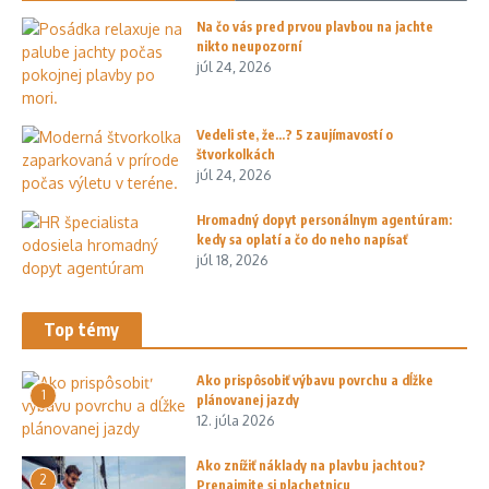
Na čo vás pred prvou plavbou na jachte
nikto neupozorní
júl 24, 2026
Vedeli ste, že…? 5 zaujímavostí o
štvorkolkách
júl 24, 2026
Hromadný dopyt personálnym agentúram:
kedy sa oplatí a čo do neho napísať
júl 18, 2026
Top témy
Ako prispôsobiť výbavu povrchu a dĺžke
1
plánovanej jazdy
12. júla 2026
Ako znížiť náklady na plavbu jachtou?
2
Prenajmite si plachetnicu