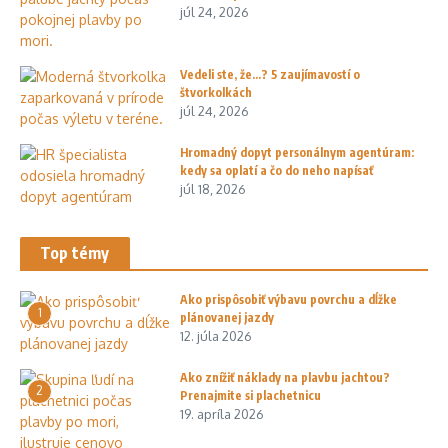
júl 24, 2026
Vedeli ste, že…? 5 zaujímavostí o
štvorkolkách
júl 24, 2026
Hromadný dopyt personálnym agentúram:
kedy sa oplatí a čo do neho napísať
júl 18, 2026
Top témy
Ako prispôsobiť výbavu povrchu a dĺžke
1
plánovanej jazdy
12. júla 2026
Ako znížiť náklady na plavbu jachtou?
2
Prenajmite si plachetnicu
19. apríla 2026