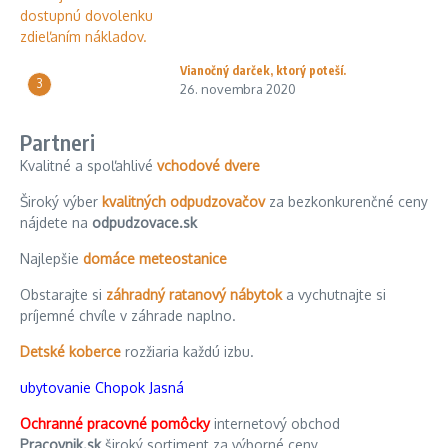
Vianočný darček, ktorý poteší.
3
26. novembra 2020
Partneri
Kvalitné a spoľahlivé
vchodové dvere
Široký výber
kvalitných odpudzovačov
za bezkonkurenčné ceny
nájdete na
odpudzovace.sk
Najlepšie
domáce meteostanice
Obstarajte si
záhradný ratanový nábytok
a vychutnajte si
príjemné chvíle v záhrade naplno.
Detské koberce
rozžiaria každú izbu.
ubytovanie Chopok Jasná
Ochranné pracovné pomôcky
internetový obchod
Pracovnik.sk
široký sortiment za výborné ceny.