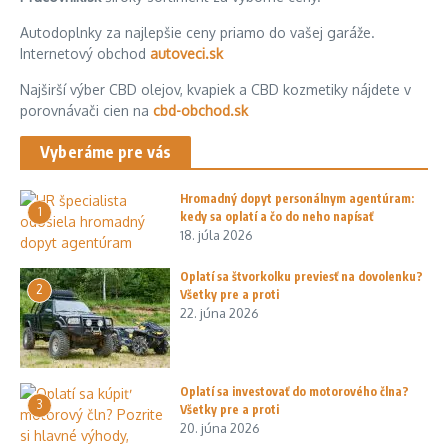
Autodoplnky za najlepšie ceny priamo do vašej garáže.
Internetový obchod
autoveci.sk
Najširší výber CBD olejov, kvapiek a CBD kozmetiky nájdete v
porovnávači cien na
cbd-obchod.sk
Vyberáme pre vás
Hromadný dopyt personálnym agentúram:
1
kedy sa oplatí a čo do neho napísať
18. júla 2026
Oplatí sa štvorkolku previesť na dovolenku?
2
Všetky pre a proti
22. júna 2026
Oplatí sa investovať do motorového člna?
3
Všetky pre a proti
20. júna 2026