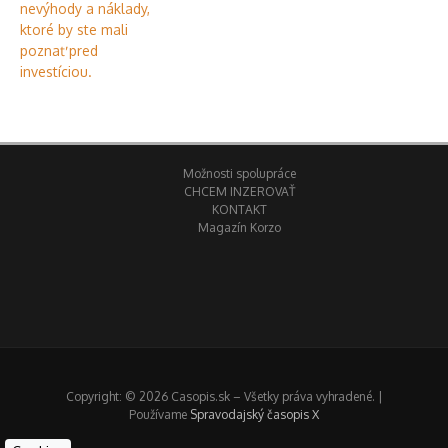
Možnosti spolupráce
CHCEM INZEROVAŤ
KONTAKT
Magazín Korzo
Copyright: © 2026 Casopis.sk – Všetky práva vyhradené. |
Používame
Spravodajský časopis X