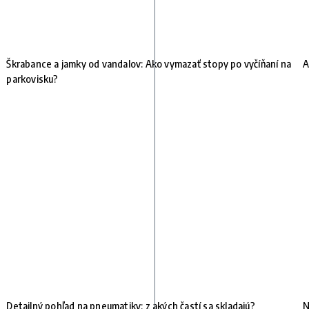
Škrabance a jamky od vandalov: Ako vymazať stopy po vyčíňaní na
A
parkovisku?
Detailný pohľad na pneumatiky: z akých častí sa skladajú?
N