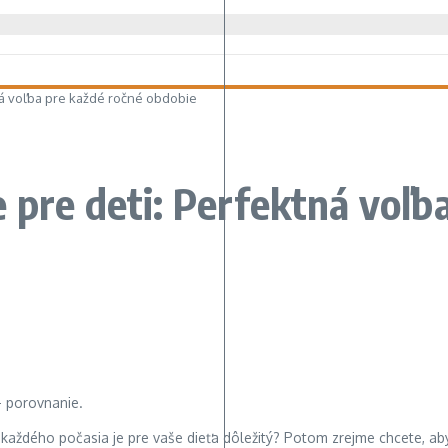
ná voľba pre každé ročné obdobie
 pre deti: Perfektná voľb
aždého počasia je pre vaše dieťa dôležitý? Potom zrejme chcete, aby