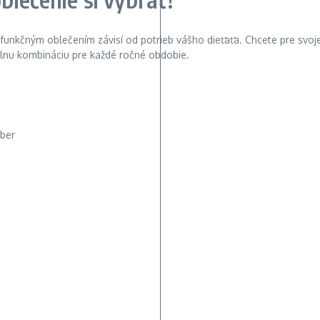
nkčným oblečením závisí od potrieb vášho dieťaťa. Chcete pre svoje 
álnu kombináciu pre každé ročné obdobie.
iber