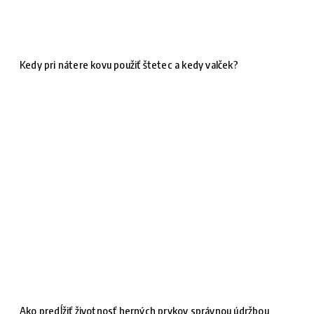
Kedy pri nátere kovu použiť štetec a kedy valček?
Ako predĺžiť životnosť herných prvkov správnou údržbou