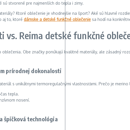
 sú stvorené pre najmenších do tepla i zimy.
ateriály? Ktoré oblečenie je vhodnejšie na šport? Aké sú hlavné rozdi
 aj to, ktoré
dámske a detské funkčné oblečenie
sa hodí na konkrétne 
i vs. Reima detské funkčné oblečen
blečenia. Obe značky ponúkajú kvalitné materiály, ale zásadný rozdie
m prírodnej dokonalosti
teriál s unikátnymi termoregulačnými vlastnosťami. Prečo je merino 
očas tepla.
enzívnom nosení.
 a špičková technológia