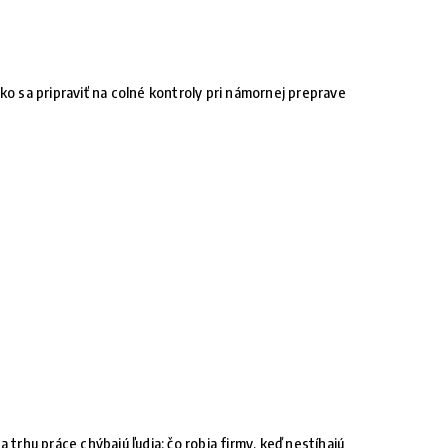
ko sa pripraviť na colné kontroly pri námornej preprave
a trhu práce chýbajú ľudia: čo robia firmy, keď nestíhajú