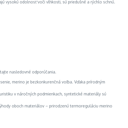
jú vysokú odolnosť voči vlhkosti, sú priedušné a rýchlo schnú.
čítajte nasledovné odporúčania.
osenie, merino je bezkonkurenčná voľba. Vďaka prírodným
turistiku v náročných podmienkach, syntetické materiály sú
 výhody oboch materiálov – prirodzenú termoreguláciu merino