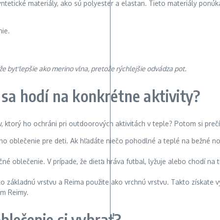
etické materiály, ako sú polyester a elastan. Tieto materiály ponúka
ie.
že byť lepšie ako merino vlna, pretože rýchlejšie odvádza pot.
 sa hodí na konkrétne aktivity?
v, ktorý ho ochráni pri outdoorových aktivitách v teple? Potom si pre
o oblečenie pre deti. Ak hľadáte niečo pohodlné a teplé na bežné n
né oblečenie. V prípade, že dieťa hráva futbal, lyžuje alebo chodí na 
o základnú vrstvu a Reima použite ako vrchnú vrstvu. Takto získate
om Reimy.
lečenie si vybrať?