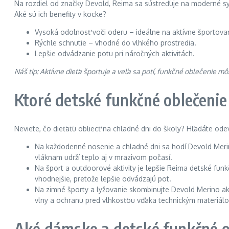
Na rozdiel od značky Devold, Reima sa sústreďuje na moderné synt
Aké sú ich benefity v kocke?
Vysoká odolnosť voči oderu – ideálne na aktívne športovan
Rýchle schnutie – vhodné do vlhkého prostredia.
Lepšie odvádzanie potu pri náročných aktivitách.
Náš tip: Aktívne dieťa športuje a veľa sa potí, funkčné oblečenie mô
Ktoré detské funkčné oblečenie
Neviete, čo dieťaťu obliecť na chladné dni do školy? Hľadáte ode
Na každodenné nosenie a chladné dni sa hodí Devold Merin
vláknam udrží teplo aj v mrazivom počasí.
Na šport a outdoorové aktivity je lepšie Reima detské funkč
vhodnejšie, pretože lepšie odvádzajú pot.
Na zimné športy a lyžovanie skombinujte Devold Merino ak
vlny a ochranu pred vlhkosťou vďaka technickým materiál
Aké dámske a detské funkčné ob