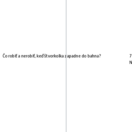
Čo robiť a nerobiť, keď štvorkolka zapadne do bahna?
7
N