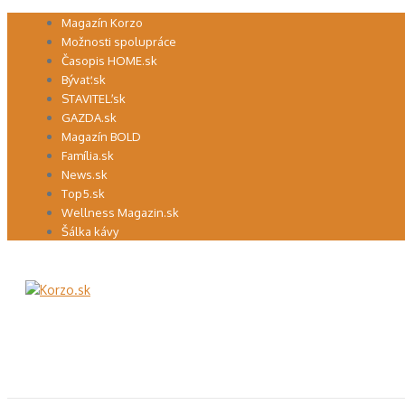
Preskočiť
Magazín Korzo
na
Možnosti spolupráce
obsah
Časopis HOME.sk
Bývať.sk
STAVITEĽ.sk
GAZDA.sk
Magazín BOLD
Família.sk
News.sk
Top5.sk
Wellness Magazin.sk
Šálka kávy