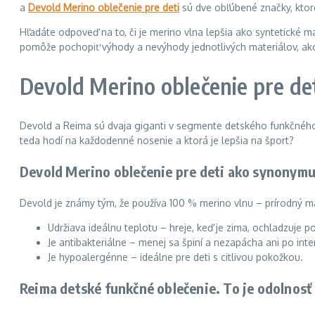
a
Devold Merino oblečenie pre deti
sú dve obľúbené značky, ktoré
Hľadáte odpoveď na to, či je merino vlna lepšia ako syntetické m
pomôže pochopiť výhody a nevýhody jednotlivých materiálov, ako
Devold Merino oblečenie pre det
Devold a Reima sú dvaja giganti v segmente detského funkčného o
teda hodí na každodenné nosenie a ktorá je lepšia na šport?
Devold Merino oblečenie pre deti ako synonymu
Devold je známy tým, že používa 100 % merino vlnu – prírodný ma
Udržiava ideálnu teplotu – hreje, keď je zima, ochladzuje p
Je antibakteriálne – menej sa špiní a nezapácha ani po int
Je hypoalergénne – ideálne pre deti s citlivou pokožkou.
Reima detské funkčné oblečenie. To je odolnosť