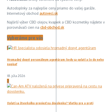
Autodoplnky za najlepšie ceny priamo do vašej garáže.
Internetový obchod
autoveci.sk
Najširší výber CBD olejov, kvapiek a CBD kozmetiky nájdete v
porovnávači cien na
cbd-obchod.sk
Vyberáme pre vás
1
Hromadný dopyt personálnym agentúram: kedy sa oplatí a čo do neho
napísať
18. júla 2026
2
Oplatí sa štvorkolku previesť na dovolenku? Všetky pre a proti