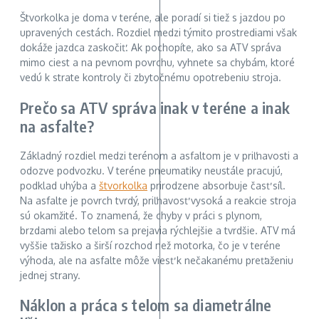
Štvorkolka je doma v teréne, ale poradí si tiež s jazdou po
upravených cestách. Rozdiel medzi týmito prostrediami však
dokáže jazdca zaskočiť. Ak pochopíte, ako sa ATV správa
mimo ciest a na pevnom povrchu, vyhnete sa chybám, ktoré
vedú k strate kontroly či zbytočnému opotrebeniu stroja.
Prečo sa ATV správa inak v teréne a inak
na asfalte?
Základný rozdiel medzi terénom a asfaltom je v priľnavosti a
odozve podvozku. V teréne pneumatiky neustále pracujú,
podklad uhýba a
štvorkolka
prirodzene absorbuje časť síl.
Na asfalte je povrch tvrdý, priľnavosť vysoká a reakcie stroja
sú okamžité. To znamená, že chyby v práci s plynom,
brzdami alebo telom sa prejavia rýchlejšie a tvrdšie. ATV má
vyššie ťažisko a širší rozchod než motorka, čo je v teréne
výhoda, ale na asfalte môže viesť k nečakanému preťaženiu
jednej strany.
Náklon a práca s telom sa diametrálne