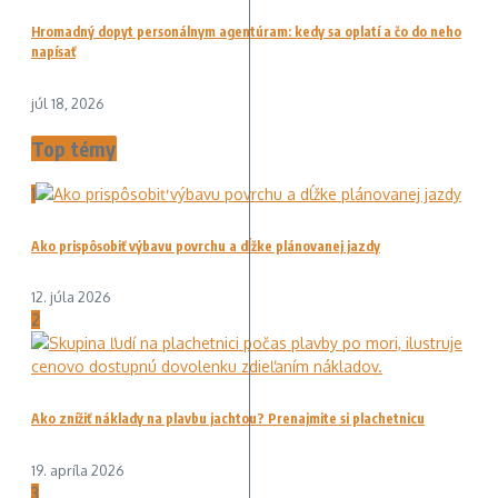
Hromadný dopyt personálnym agentúram: kedy sa oplatí a čo do neho
napísať
júl 18, 2026
Top témy
1
Ako prispôsobiť výbavu povrchu a dĺžke plánovanej jazdy
12. júla 2026
2
Ako znížiť náklady na plavbu jachtou? Prenajmite si plachetnicu
19. apríla 2026
3