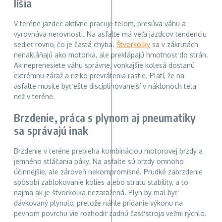
líšia
V teréne jazdec aktívne pracuje telom, presúva váhu a
vyrovnáva nerovnosti. Na asfalte má veľa jazdcov tendenciu
sedieť rovno, čo je častá chyba.
Štvorkolky
sa v zákrutách
nenakláňajú ako motorka, ale preklápajú hmotnosť do strán.
Ak neprenesiete váhu správne, vonkajšie kolesá dostanú
extrémnu záťaž a riziko prevrátenia rastie. Platí, že na
asfalte musíte byť ešte disciplinovanejší v náklonoch tela
než v teréne.
Brzdenie, práca s plynom aj pneumatiky
sa správajú inak
Brzdenie v teréne prebieha kombináciou motorovej brzdy a
jemného stláčania páky. Na asfalte sú brzdy omnoho
účinnejšie, ale zároveň nekompromisné. Prudké zabrzdenie
spôsobí zablokovanie kolies alebo stratu stability, a to
najmä ak je štvorkolka nezaťažená. Plyn by mal byť
dávkovaný plynulo, pretože náhle pridanie výkonu na
pevnom povrchu vie rozhodiť zadnú časť stroja veľmi rýchlo.