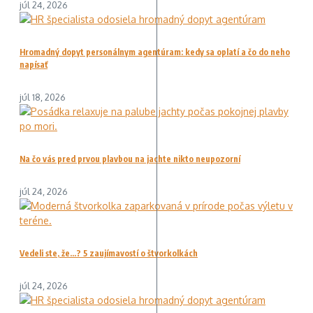
júl 24, 2026
Hromadný dopyt personálnym agentúram: kedy sa oplatí a čo do neho
napísať
júl 18, 2026
Na čo vás pred prvou plavbou na jachte nikto neupozorní
júl 24, 2026
Vedeli ste, že…? 5 zaujímavostí o štvorkolkách
júl 24, 2026