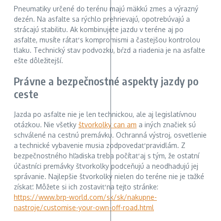
Pneumatiky určené do terénu majú mäkkú zmes a výrazný
dezén. Na asfalte sa rýchlo prehrievajú, opotrebúvajú a
strácajú stabilitu. Ak kombinujete jazdu v teréne aj po
asfalte, musíte rátať s kompromismi a častejšou kontrolou
tlaku. Technický stav podvozku, bŕzd a riadenia je na asfalte
ešte dôležitejší.
Právne a bezpečnostné aspekty jazdy po
ceste
Jazda po asfalte nie je len technickou, ale aj legislatívnou
otázkou. Nie všetky
štvorkolky can am
a iných značiek sú
schválené na cestnú premávku. Ochranná výstroj, osvetlenie
a technické vybavenie musia zodpovedať pravidlám. Z
bezpečnostného hľadiska treba počítať aj s tým, že ostatní
účastníci premávky štvorkolky podceňujú a neodhadujú jej
správanie. Najlepšie štvorkolky nielen do teréne nie je ťažké
získať. Môžete si ich zostaviť na tejto stránke:
https://www.brp-world.com/sk/sk/nakupne-
nastroje/customise-your-own-off-road.html