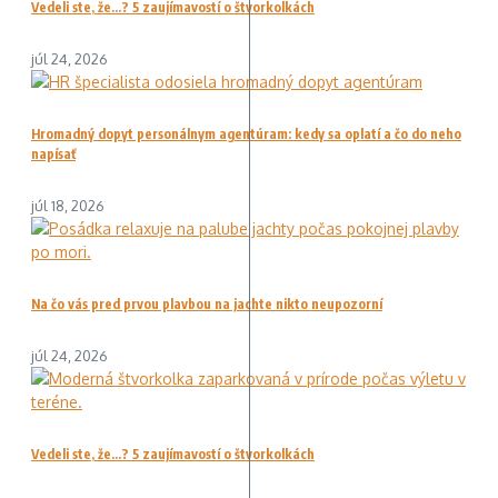
Vedeli ste, že…? 5 zaujímavostí o štvorkolkách
júl 24, 2026
Hromadný dopyt personálnym agentúram: kedy sa oplatí a čo do neho
napísať
júl 18, 2026
Na čo vás pred prvou plavbou na jachte nikto neupozorní
júl 24, 2026
Vedeli ste, že…? 5 zaujímavostí o štvorkolkách