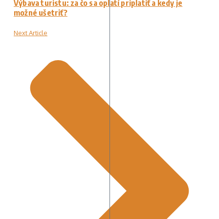
Výbava turistu: za čo sa oplatí priplatiť a kedy je
možné ušetriť?
Next Article