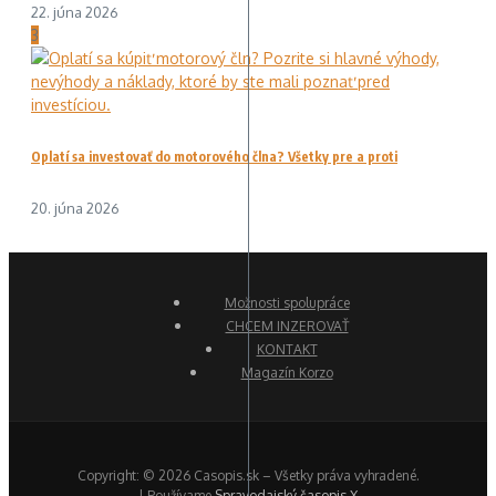
22. júna 2026
3
Oplatí sa investovať do motorového člna? Všetky pre a proti
20. júna 2026
Možnosti spolupráce
CHCEM INZEROVAŤ
KONTAKT
Magazín Korzo
Copyright: © 2026 Casopis.sk – Všetky práva vyhradené.
| Používame
Spravodajský časopis X