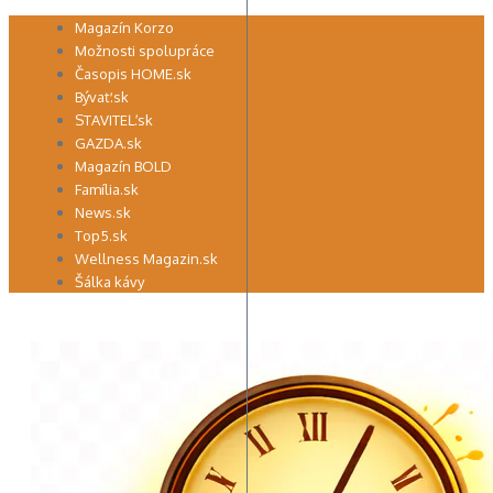
Preskočiť
Magazín Korzo
na
Možnosti spolupráce
obsah
Časopis HOME.sk
Bývať.sk
STAVITEĽ.sk
GAZDA.sk
Magazín BOLD
Família.sk
News.sk
Top5.sk
Wellness Magazin.sk
Šálka kávy