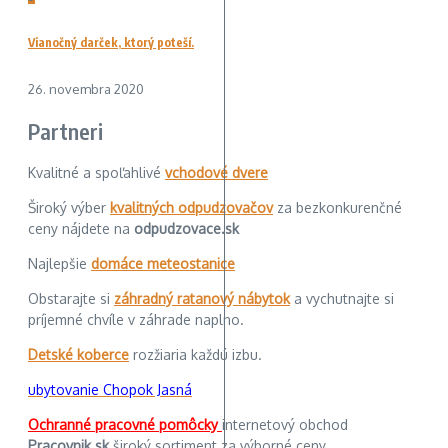
Vianočný darček, ktorý poteší.
26. novembra 2020
Partneri
Kvalitné a spoľahlivé
vchodové dvere
Široký výber
kvalitných odpudzovačov
za bezkonkurenčné
ceny nájdete na
odpudzovace.sk
Najlepšie
domáce meteostanice
Obstarajte si
záhradný ratanový nábytok
a vychutnajte si
príjemné chvíle v záhrade naplno.
Detské koberce
rozžiaria každú izbu.
ubytovanie Chopok Jasná
Ochranné pracovné pomôcky
internetový obchod
Pracovnik.sk
široký sortiment za výborné ceny.