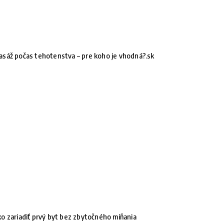
sáž počas tehotenstva – pre koho je vhodná?.sk
o zariadiť prvý byt bez zbytočného míňania