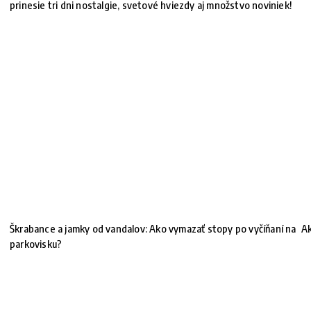
prinesie tri dni nostalgie, svetové hviezdy aj množstvo noviniek!
Škrabance a jamky od vandalov: Ako vymazať stopy po vyčíňaní na
Ak
parkovisku?