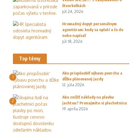
štvorkolkách
júl 24, 2026
Hromadný dopyt personálnym
agentúram: kedy sa oplatí a čo do
neho napísať
júl 18, 2026
Top témy
Ako prispôsobiť výbavu povrchu a
1
dĺžke plánovanej jazdy
12. júla 2026
Ako znížiť náklady na plavbu
2
jachtou? Prenajmite si plachetnicu
19. apríla 2026