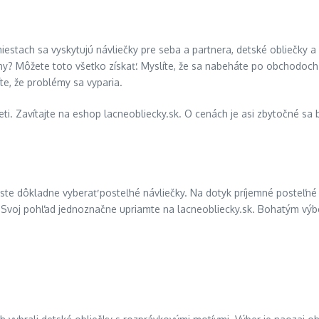
 miestach sa vyskytujú návliečky pre seba a partnera, detské obliečky a
aplóny? Môžete toto všetko získať. Myslíte, že sa nabeháte po obchod
te, že problémy sa vyparia.
eti. Zavítajte na eshop lacneobliecky.sk. O cenách je asi zbytočné sa b
 ste dôkladne vyberať posteľné návliečky. Na dotyk príjemné posteľné
e. Svoj pohľad jednoznačne upriamte na lacneobliecky.sk. Bohatým vý