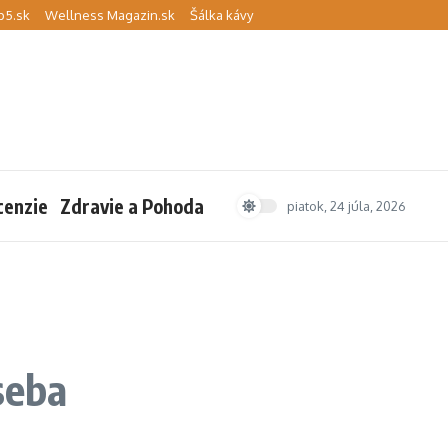
p5.sk
Wellness Magazin.sk
Šálka kávy
cenzie
Zdravie a Pohoda
piatok, 24 júla, 2026
seba