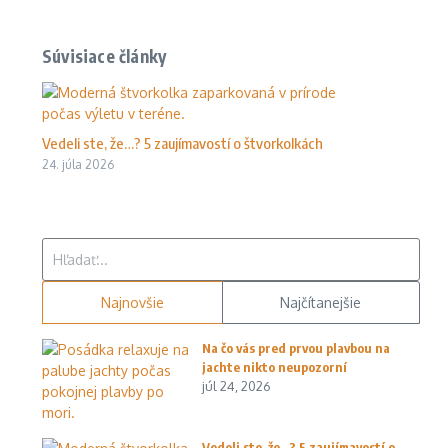
Súvisiace články
Vedeli ste, že…? 5 zaujímavostí o štvorkolkách
24. júla 2026
Hľadať:
Najnovšie
Najčítanejšie
Na čo vás pred prvou plavbou na
jachte nikto neupozorní
júl 24, 2026
Vedeli ste, že…? 5 zaujímavostí o