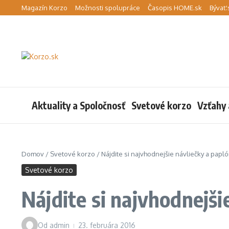
Preskočiť na obsah
Magazín Korzo
Možnosti spolupráce
Časopis HOME.sk
Bývať.
Aktuality a Spoločnosť
Svetové korzo
Vzťahy 
Domov
/
Svetové korzo
/
Nájdite si najvhodnejšie návliečky a papl
Svetové korzo
Nájdite si najvhodnejši
Od
admin
23. februára 2016