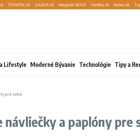
sk
STAVITEĽ.sk
GAZDA.sk
Magazín BOLD
Família.sk
News.sk
To
a Lifestyle
Moderné Bývanie
Technológie
Tipy a Re
óny pre seba
e návliečky a paplóny pre 