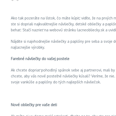
Ako tak pozeráte na lístok, čo máte kúpiť, vidíte, že na prvých
ste si dopriali najkvalitnejšie návliečky, detské obliečky a p
behať. Stačí nazrieť na webovú stránku lacneobliecky.sk a uvidí
Nájdite si najvhodnejšie návliečky a paplóny pre seba a svoje d
najlacnejšie výrobky.
Farebné návliečky do vašej postele
Ak chcete dopriať pohodlný spánok sebe aj partnerovi, mali by
chcete, aby vás nové posteľné návliečky kúsali? Veríme, že ni
svoje vankúše a paplóny do tých najlepších návliečok.
Nové
oblie
čky pre vaš
e deti