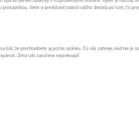
ch vybrali detské obliečky s rozprávkovými motívmi. Výber je naozaj ohr
ostavičkou. Viete si predstaviť radosť vášho dieťaťa po tom, čo prvýk
 sa báť, že prechladnete aj počas spánku. Čo vás zahreje, keď nie je n
ý spánok. Zima vás zaručene neprekvapí!