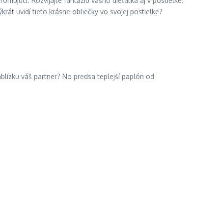
omujúci. Rozvíjajte fantáziu vášho dieťatka aj v postieľke.
rát uvidí tieto krásne obliečky vo svojej postieľke?
ablízku váš partner? No predsa teplejší paplón od