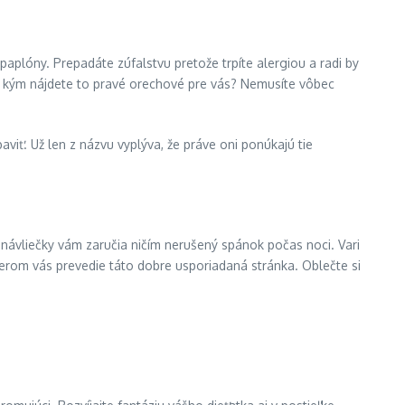
 paplóny. Prepadáte zúfalstvu pretože trpíte alergiou a radi by
och kým nájdete to pravé orechové pre vás? Nemusíte vôbec
aviť. Už len z názvu vyplýva, že práve oni ponúkajú tie
 návliečky vám zaručia ničím nerušený spánok počas noci. Vari
berom vás prevedie táto dobre usporiadaná stránka. Oblečte si