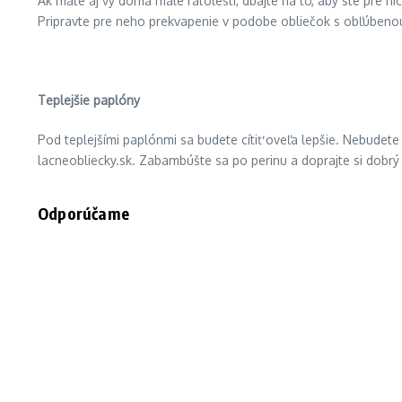
Ak máte aj vy doma malé ratolesti, dbajte na to, aby ste pre ni
Pripravte pre neho prekvapenie v podobe obliečok s obľúbenou p
Teplejšie paplóny
Pod teplejšími paplónmi sa budete cítiť oveľa lepšie. Nebudete
lacneobliecky.sk. Zabambúšte sa po perinu a doprajte si dobr
Odporúčame