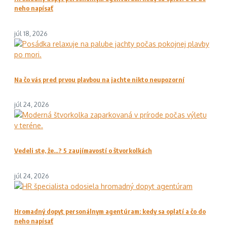
neho napísať
júl 18, 2026
Na čo vás pred prvou plavbou na jachte nikto neupozorní
júl 24, 2026
Vedeli ste, že…? 5 zaujímavostí o štvorkolkách
júl 24, 2026
Hromadný dopyt personálnym agentúram: kedy sa oplatí a čo do
neho napísať