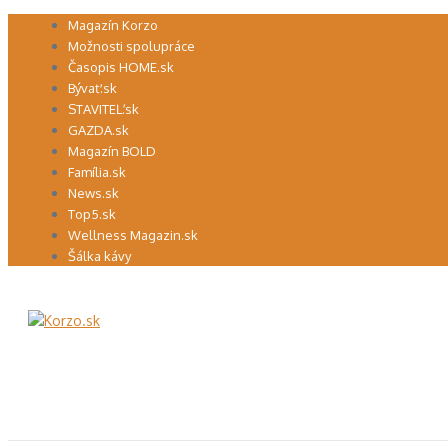
Preskočiť
Magazín Korzo
na
Možnosti spolupráce
obsah
Časopis HOME.sk
Bývať.sk
STAVITEĽ.sk
GAZDA.sk
Magazín BOLD
Família.sk
News.sk
Top5.sk
Wellness Magazin.sk
Šálka kávy