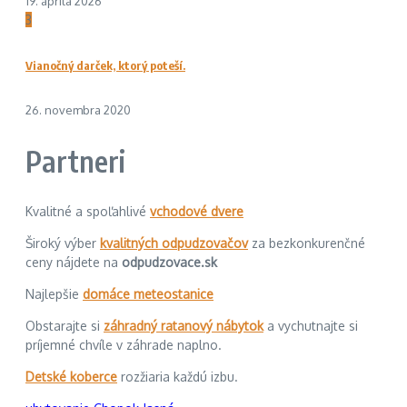
19. apríla 2026
3
Vianočný darček, ktorý poteší.
26. novembra 2020
Partneri
Kvalitné a spoľahlivé
vchodové dvere
Široký výber
kvalitných odpudzovačov
za bezkonkurenčné
ceny nájdete na
odpudzovace.sk
Najlepšie
domáce meteostanice
Obstarajte si
záhradný ratanový nábytok
a vychutnajte si
príjemné chvíle v záhrade naplno.
Detské koberce
rozžiaria každú izbu.