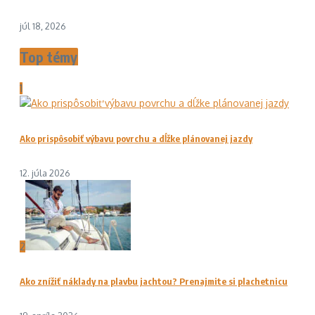
júl 18, 2026
Top témy
1
Ako prispôsobiť výbavu povrchu a dĺžke plánovanej jazdy
12. júla 2026
2
Ako znížiť náklady na plavbu jachtou? Prenajmite si plachetnicu