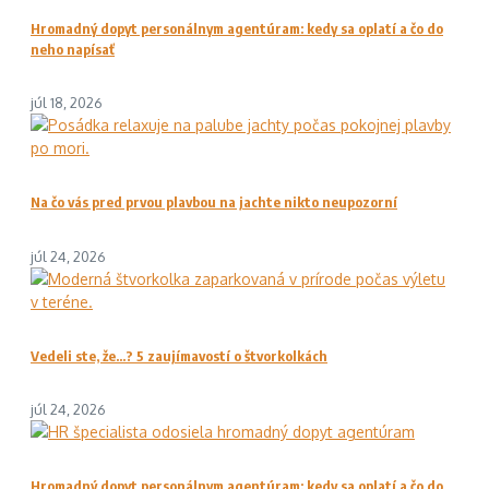
Hromadný dopyt personálnym agentúram: kedy sa oplatí a čo do
neho napísať
júl 18, 2026
Na čo vás pred prvou plavbou na jachte nikto neupozorní
júl 24, 2026
Vedeli ste, že…? 5 zaujímavostí o štvorkolkách
júl 24, 2026
Hromadný dopyt personálnym agentúram: kedy sa oplatí a čo do