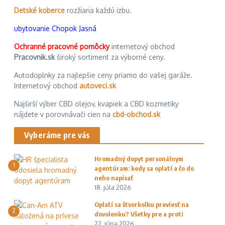
Detské koberce
rozžiaria každú izbu.
ubytovanie Chopok Jasná
Ochranné pracovné pomôcky
internetový obchod
Pracovnik.sk
široký sortiment za výborné ceny.
Autodoplnky za najlepšie ceny priamo do vašej garáže.
Internetový obchod
autoveci.sk
Najširší výber CBD olejov, kvapiek a CBD kozmetiky
nájdete v porovnávači cien na
cbd-obchod.sk
Vyberáme pre vás
Hromadný dopyt personálnym
1
agentúram: kedy sa oplatí a čo do
neho napísať
18. júla 2026
Oplatí sa štvorkolku previesť na
2
dovolenku? Všetky pre a proti
22. júna 2026