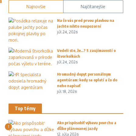
á
Najnovšie
Najčítanejšie
Na čo vás pred prvou plavbou na
jachte nikto neupozorní
júl 24, 2026
Vedeli ste, že…? 5 zaujímavostí o
štvorkolkách
júl 24, 2026
Hromadný dopyt personálnym
agentúram: kedy sa oplatí a čo do
neho napísať
júl 18, 2026
Top témy
Ako prispôsobiť výbavu povrchu a
1
dĺžke plánovanej jazdy
12. júla 2026