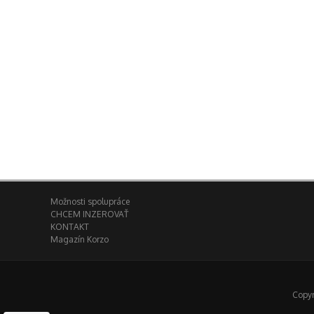
Možnosti spolupráce
CHCEM INZEROVAŤ
KONTAKT
Magazín Korzo
Copyr