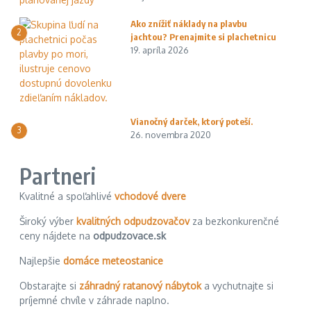
Ako znížiť náklady na plavbu
2
jachtou? Prenajmite si plachetnicu
19. apríla 2026
Vianočný darček, ktorý poteší.
3
26. novembra 2020
Partneri
Kvalitné a spoľahlivé
vchodové dvere
Široký výber
kvalitných odpudzovačov
za bezkonkurenčné
ceny nájdete na
odpudzovace.sk
Najlepšie
domáce meteostanice
Obstarajte si
záhradný ratanový nábytok
a vychutnajte si
príjemné chvíle v záhrade naplno.