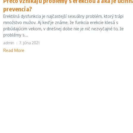
Prečo vznikajú problémy s erekciou a aká je účinn
prevencia?
Erektilná dysfunkcia je najčastejší sexuálny problém, ktorý trápi
množstvo mužov. Aj keď je známe, že funkcia erekcie klesá s
pribúdajúcim vekom, v dnešnej dobe nie je nič nezvyčajné to, že
problémy s...
admin
7. júna 2021
Read More