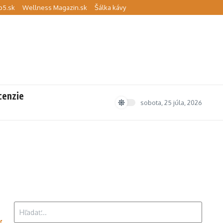
p5.sk
Wellness Magazin.sk
Šálka kávy
cenzie
sobota, 25 júla, 2026
Hľadať: