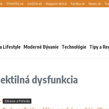
sk
STAVITEĽ.sk
GAZDA.sk
Magazín BOLD
Família.sk
News.sk
To
a Lifestyle
Moderné Bývanie
Technológie
Tipy a Re
rektilná dysfunkcia
Zdravie a Pohoda