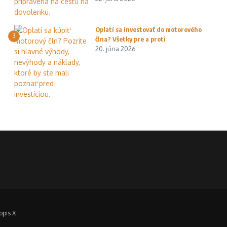
Oplatí sa investovať do motorového
3
člna? Všetky pre a proti
20. júna 2026
opis X