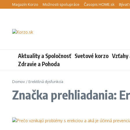
Preskočiť na obsah
Magazín Korzo
Možnosti spolupráce
Časopis HOME.sk
Bývať.
Aktuality a Spoločnosť
Svetové korzo
Vzťahy 
Zdravie a Pohoda
Domov
/
Erektilná dysfunkcia
Značka prehliadania: E