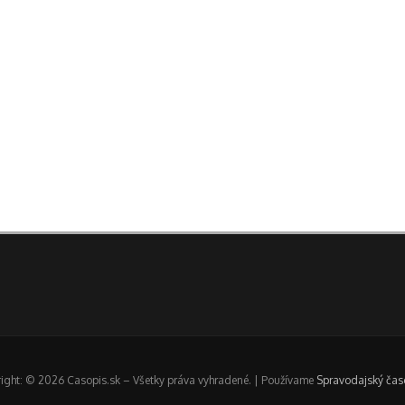
ight: © 2026 Casopis.sk – Všetky práva vyhradené. | Používame
Spravodajský čas