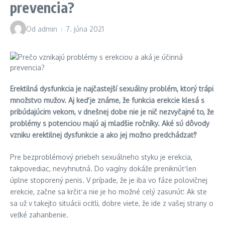
prevencia?
Od
admin
7. júna 2021
Erektilná dysfunkcia je najčastejší sexuálny problém, ktorý trápi
množstvo mužov. Aj keď je známe, že funkcia erekcie klesá s
pribúdajúcim vekom, v dnešnej dobe nie je nič nezvyčajné to, že
problémy s potenciou majú aj mladšie ročníky. Aké sú dôvody
vzniku erektilnej dysfunkcie a ako jej možno predchádzať?
Pre bezproblémový priebeh sexuálneho styku je erekcia,
takpovediac, nevyhnutná. Do vagíny dokáže preniknúť len
úplne stoporený penis. V prípade, že je iba vo fáze polovičnej
erekcie, začne sa krčiť a nie je ho možné celý zasunúť. Ak ste
sa už v takejto situácii ocitli, dobre viete, že ide z vašej strany o
veľké zahanbenie.