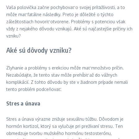
Vaša polovička začne pochybovať o svojej príťažlivosti, a to
môže mať fatálne následky. Preto je dôležité o týchto
záležitostiach hovoriť otvorene. Problémy s potenciou však
vždy z nejakého dôvodu vznikajú. Aké sú najčastejšie príčiny ich
vzniku?
Aké sú dôvody vzniku?
Zlyhanie a problémy s erekciou môže mať množstvo príčin.
Nezabúdajte, že tento stav môže prehĺbiť až do vážnych
komplikácií. Z tohto dôvodu by ste v žiadnom prípade nemali
tento problém podceňovať.
Stres a únava
Stres a únava výrazne znižuje sexuálnu túžbu. Dôvodom je
hormón kortizol, ktorý sa vylučuje pri prežívaní stresu. Ten
obmedzuje tvorbu mužského hormónu testosterónu,