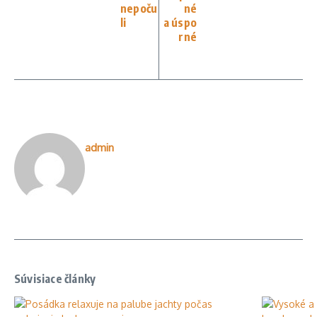
nepoču
né
li
a úspo
rné
admin
Súvisiace články