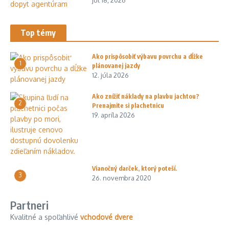
Top témy
Ako prispôsobiť výbavu povrchu a dĺžke
1
plánovanej jazdy
12. júla 2026
Ako znížiť náklady na plavbu jachtou?
2
Prenajmite si plachetnicu
19. apríla 2026
Vianočný darček, ktorý poteší.
3
26. novembra 2020
Partneri
Kvalitné a spoľahlivé
vchodové dvere