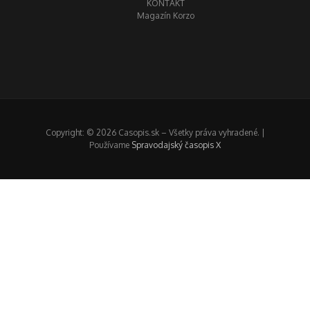
KONTAKT
Magazín Korzo
Copyright: © 2026 Casopis.sk – Všetky práva vyhradené. |
Používame
Spravodajský časopis X