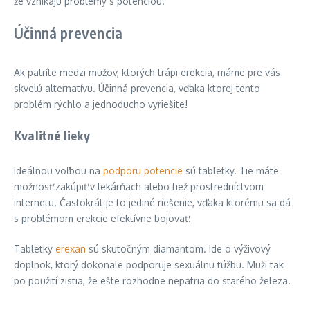
že vznikajú problémy s potenciou.
Účinná prevencia
Ak patríte medzi mužov, ktorých trápi erekcia, máme pre vás
skvelú alternatívu. Účinná prevencia, vďaka ktorej tento
problém rýchlo a jednoducho vyriešite!
Kvalitné lieky
Ideálnou voľbou na
podporu potencie
sú tabletky. Tie máte
možnosť zakúpiť v lekárňach alebo tiež prostredníctvom
internetu. Častokrát je to jediné riešenie, vďaka ktorému sa dá
s problémom erekcie efektívne bojovať.
Tabletky
erexan
sú skutočným diamantom. Ide o výživový
doplnok, ktorý dokonale podporuje sexuálnu túžbu. Muži tak
po použití zistia, že ešte rozhodne nepatria do starého železa.