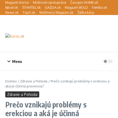
Preskočiť na obsah
Magazín Korzo
Možnosti spolupráce
Časopis HOME.sk
Bývať.sk
STAVITEĽ.sk
GAZDA.sk
Magazín BOLD
Família.sk
News.sk
Top5.sk
Wellness Magazin.sk
Šálka kávy
Menu
Domov
/
Zdravie a Pohoda
/
Prečo vznikajú problémy s erekciou a
aká je účinná prevencia?
Zdravie a Pohoda
Prečo vznikajú problémy s
erekciou a aká je účinná