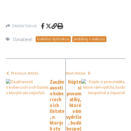
Zdieľať článok
Označené:
Erektilná dysfunkcia
problémy s erekciou
Previous Article
Next Article
Zaujím
Kúpte
avosti
si
o kobe
pneum
rcoch
atiky,
a ich
ktoré
čistote
vám
, o
vydržia
ktorýc
, budú
h ste
bezpeč