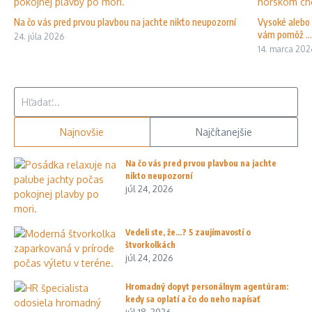
Na čo vás pred prvou plavbou na jachte nikto neupozorní
Vysoké alebo 
vám pomôž ...
24. júla 2026
14. marca 202
Hľadať:
Najnovšie
Najčítanejšie
Na čo vás pred prvou plavbou na jachte
nikto neupozorní
júl 24, 2026
Vedeli ste, že…? 5 zaujímavostí o
štvorkolkách
júl 24, 2026
Hromadný dopyt personálnym agentúram:
kedy sa oplatí a čo do neho napísať
júl 18, 2026