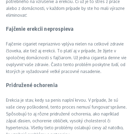
potrebného na vzrušenie a erekciu. Či už je to stres z práce
alebo z domácnosti, v každom prípade by ste ho mali výrazne
eliminovať.
Fajčenie erekcii neprospieva
Fajčenie cigariet nepriaznivo vplýva nielen na celkové zdravie
človeka, ale tiež aj erekcii. To platí aj v prípade, že žijete v
spoločnej domácnosti s fajčiarom. Už jedna cigareta denne vie
ovplyvniť vaše zdravie. Často tento problém poskytne ľudí, od
ktorých je vyžadované veľké pracovné nasadenie.
Pridružené ochorenia
Erekcia je stav, kedy sa penis naplní krvou. V prípade, že sú
vaše cievy poškodené, tento proces nemusí fungovať správne.
Spôsobujú to aj rôzne pridružené ochorenia, ako napríklad
zápal ďasien, ochorenie obličiek, vysoký cholesterol či
hypertenzia. Všetky tieto problémy oslabujú cievy až natoľko,