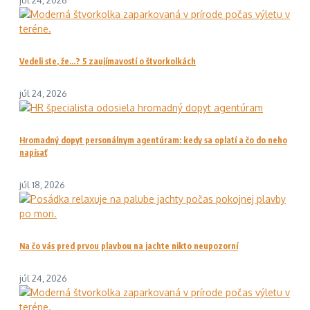
júl 24, 2026
Vedeli ste, že…? 5 zaujímavostí o štvorkolkách
júl 24, 2026
Hromadný dopyt personálnym agentúram: kedy sa oplatí a čo do neho
napísať
júl 18, 2026
Na čo vás pred prvou plavbou na jachte nikto neupozorní
júl 24, 2026