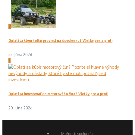
2
Oplatí sa štvorkolku previesť na dovolenku? Všetky pre a proti
22. júna 2026
3
Oplatí sa investovať do motorového člna? Všetky pre a proti
20. júna 2026
Možnosti spolupráce