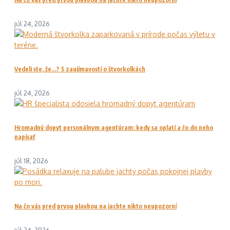
júl 24, 2026
Vedeli ste, že…? 5 zaujímavostí o štvorkolkách
júl 24, 2026
Hromadný dopyt personálnym agentúram: kedy sa oplatí a čo do neho
napísať
júl 18, 2026
Na čo vás pred prvou plavbou na jachte nikto neupozorní