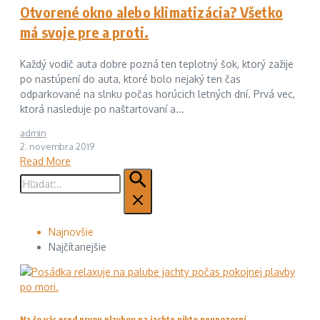
Otvorené okno alebo klimatizácia? Všetko
má svoje pre a proti.
Každý vodič auta dobre pozná ten teplotný šok, ktorý zažije
po nastúpení do auta, ktoré bolo nejaký ten čas
odparkované na slnku počas horúcich letných dní. Prvá vec,
ktorá nasleduje po naštartovaní a...
admin
2. novembra 2019
Read More
Hľadať:
Najnovšie
Najčítanejšie
Na čo vás pred prvou plavbou na jachte nikto neupozorní