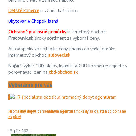
Detské koberce
rozžiaria každú izbu.
ubytovanie Chopok Jasná
Ochranné pracovné pomôcky
internetový obchod
Pracovnik.sk
široký sortiment za výborné ceny.
Autodoplnky za najlepšie ceny priamo do vašej garáže.
Internetový obchod
autoveci.sk
Najširší výber CBD olejov, kvapiek a CBD kozmetiky nájdete v
porovnávači cien na
cbd-obchod.sk
Vyberáme pre vás
1
Hromadný dopyt personálnym agentúram: kedy sa oplatí a čo do neho
napísať
18. júla 2026