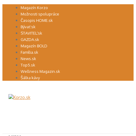
Preskočiť
Magazín Korzo
na
Možnosti spolupráce
obsah
Časopis HOME.sk
Bývať.sk
STAVITEĽ.sk
GAZDA.sk
Magazín BOLD
Família.sk
News.sk
Top5.sk
Wellness Magazin.sk
Šálka kávy