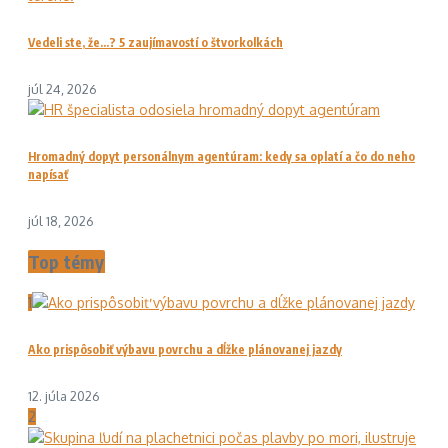
Vedeli ste, že…? 5 zaujímavostí o štvorkolkách
júl 24, 2026
Hromadný dopyt personálnym agentúram: kedy sa oplatí a čo do neho
napísať
júl 18, 2026
Top témy
1
Ako prispôsobiť výbavu povrchu a dĺžke plánovanej jazdy
12. júla 2026
2