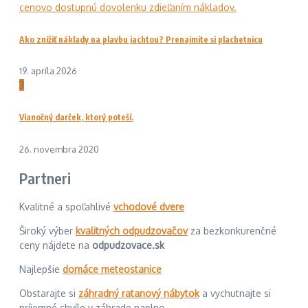
Ako znížiť náklady na plavbu jachtou? Prenajmite si plachetnicu
19. apríla 2026
3
Vianočný darček, ktorý poteší.
26. novembra 2020
Partneri
Kvalitné a spoľahlivé
vchodové dvere
Široký výber
kvalitných odpudzovačov
za bezkonkurenčné
ceny nájdete na
odpudzovace.sk
Najlepšie
domáce meteostanice
Obstarajte si
záhradný ratanový nábytok
a vychutnajte si
príjemné chvíle v záhrade naplno.