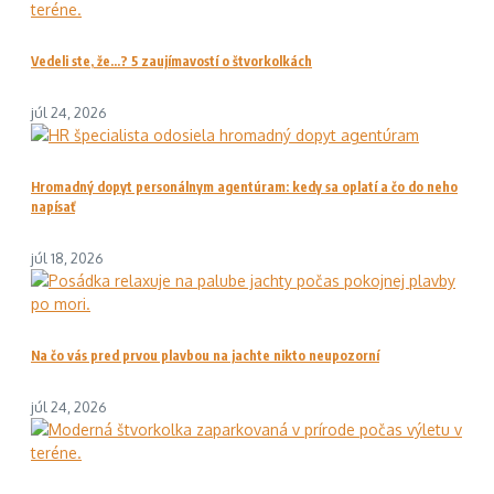
Vedeli ste, že…? 5 zaujímavostí o štvorkolkách
júl 24, 2026
Hromadný dopyt personálnym agentúram: kedy sa oplatí a čo do neho
napísať
júl 18, 2026
Na čo vás pred prvou plavbou na jachte nikto neupozorní
júl 24, 2026