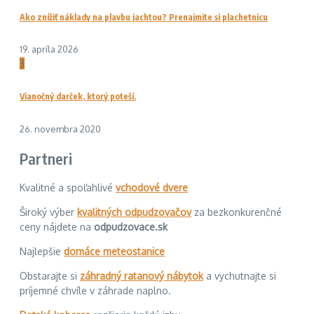
Ako znížiť náklady na plavbu jachtou? Prenajmite si plachetnicu
19. apríla 2026
3
Vianočný darček, ktorý poteší.
26. novembra 2020
Partneri
Kvalitné a spoľahlivé
vchodové dvere
Široký výber
kvalitných odpudzovačov
za bezkonkurenčné
ceny nájdete na
odpudzovace.sk
Najlepšie
domáce meteostanice
Obstarajte si
záhradný ratanový nábytok
a vychutnajte si
príjemné chvíle v záhrade naplno.