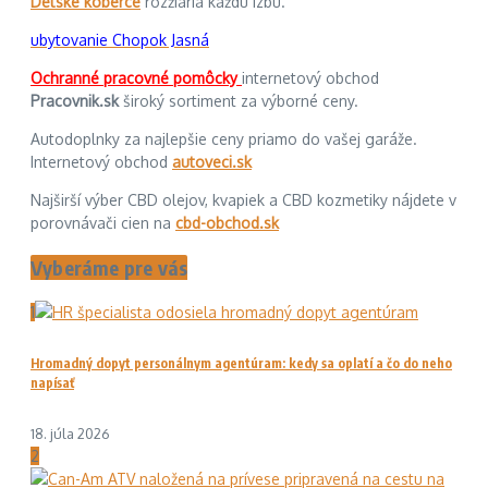
Detské koberce
rozžiaria každú izbu.
ubytovanie Chopok Jasná
Ochranné pracovné pomôcky
internetový obchod
Pracovnik.sk
široký sortiment za výborné ceny.
Autodoplnky za najlepšie ceny priamo do vašej garáže.
Internetový obchod
autoveci.sk
Najširší výber CBD olejov, kvapiek a CBD kozmetiky nájdete v
porovnávači cien na
cbd-obchod.sk
Vyberáme pre vás
1
Hromadný dopyt personálnym agentúram: kedy sa oplatí a čo do neho
napísať
18. júla 2026
2