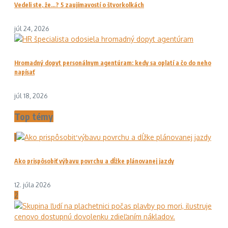
Vedeli ste, že…? 5 zaujímavostí o štvorkolkách
júl 24, 2026
Hromadný dopyt personálnym agentúram: kedy sa oplatí a čo do neho
napísať
júl 18, 2026
Top témy
1
Ako prispôsobiť výbavu povrchu a dĺžke plánovanej jazdy
12. júla 2026
2