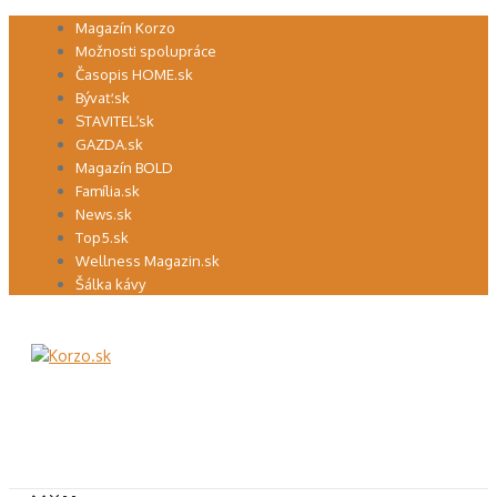
Preskočiť
Magazín Korzo
na
Možnosti spolupráce
obsah
Časopis HOME.sk
Bývať.sk
STAVITEĽ.sk
GAZDA.sk
Magazín BOLD
Família.sk
News.sk
Top5.sk
Wellness Magazin.sk
Šálka kávy