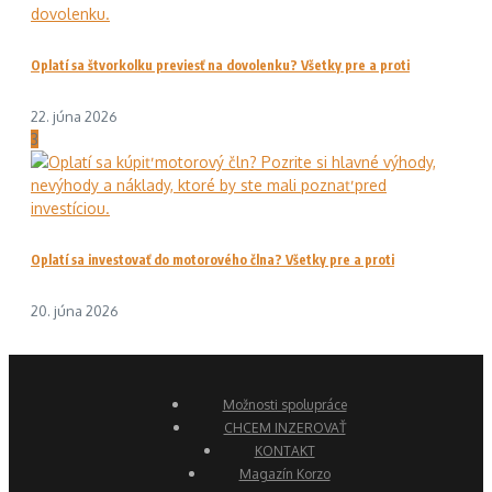
Oplatí sa štvorkolku previesť na dovolenku? Všetky pre a proti
22. júna 2026
3
Oplatí sa investovať do motorového člna? Všetky pre a proti
20. júna 2026
Možnosti spolupráce
CHCEM INZEROVAŤ
KONTAKT
Magazín Korzo