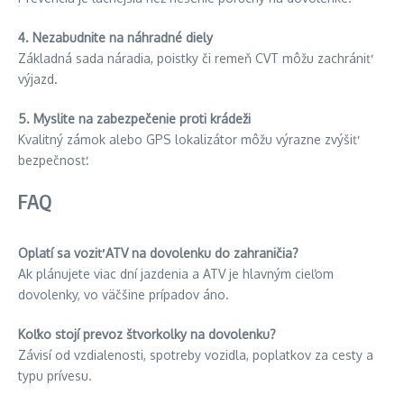
4. Nezabudnite na náhradné diely
Základná sada náradia, poistky či remeň CVT môžu zachrániť
výjazd.
5. Myslite na zabezpečenie proti krádeži
Kvalitný zámok alebo GPS lokalizátor môžu výrazne zvýšiť
bezpečnosť.
FAQ
Oplatí sa voziť ATV na dovolenku do zahraničia?
Ak plánujete viac dní jazdenia a ATV je hlavným cieľom
dovolenky, vo väčšine prípadov áno.
Koľko stojí prevoz štvorkolky na dovolenku?
Závisí od vzdialenosti, spotreby vozidla, poplatkov za cesty a
typu prívesu.