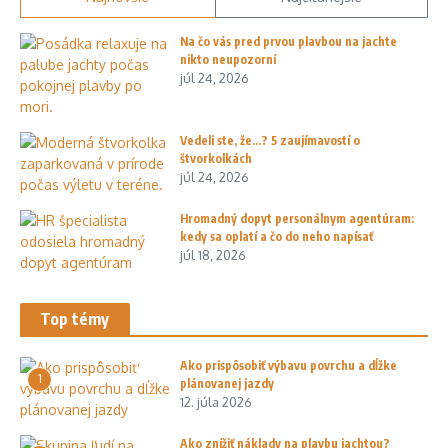
Na čo vás pred prvou plavbou na jachte
nikto neupozorní
júl 24, 2026
Vedeli ste, že…? 5 zaujímavostí o
štvorkolkách
júl 24, 2026
Hromadný dopyt personálnym agentúram:
kedy sa oplatí a čo do neho napísať
júl 18, 2026
Top témy
Ako prispôsobiť výbavu povrchu a dĺžke
1
plánovanej jazdy
12. júla 2026
Ako znížiť náklady na plavbu jachtou?