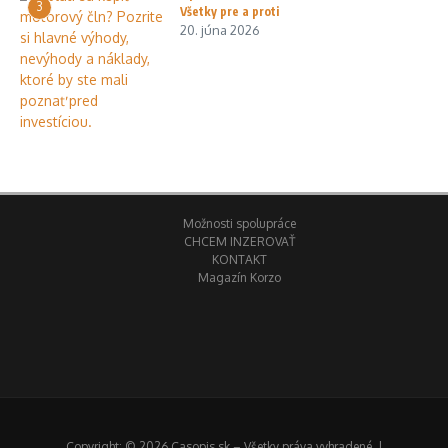
3
Všetky pre a proti
20. júna 2026
Možnosti spolupráce
CHCEM INZEROVAŤ
KONTAKT
Magazín Korzo
Copyright: © 2026 Casopis.sk – Všetky práva vyhradené. |