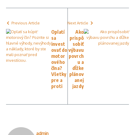
Previous Article
Next Article
Oplatí
Ako
sa
prispô
invest
sobiť
ovať do
výbavu
motor
povrch
ového
u a
člna?
dĺžke
Všetky
plánov
pre a
anej
proti
jazdy
admin