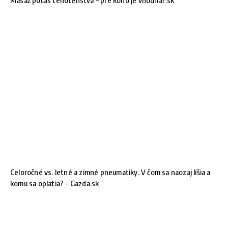
Masáž počas tehotenstva – pre koho je vhodná?.sk
Celoročné vs. letné a zimné pneumatiky. V čom sa naozaj líšia a
komu sa oplatia? - Gazda.sk