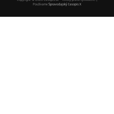
Používame
Spravodajský časopis X