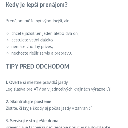
Kedy je lepší prenájom?
Prenájom môže byť výhodnejší, ak:
chcete jazdiť len jeden alebo dva dni,
cestujete veľmi ďaleko,
nemáte vhodný príves,
nechcete riešiť servis a prepravu.
TIPY PRED ODCHODOM
1. Overte si miestne pravidlá jazdy
Legislatíva pre ATV sa v jednotlivých krajinách výrazne líši.
2. Skontrolujte poistenie
Zistite, či kryje škody aj počas jazdy v zahraničí.
3. Servisujte stroj ešte doma
Prevencia je lacnejšia než riešenie poruchy na dovolenke.