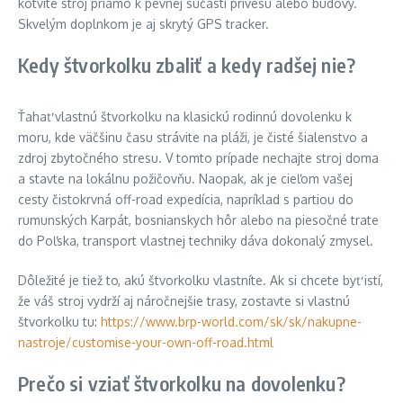
kotvite stroj priamo k pevnej súčasti prívesu alebo budovy.
Skvelým doplnkom je aj skrytý GPS tracker.
Kedy štvorkolku zbaliť a kedy radšej nie?
Ťahať vlastnú štvorkolku na klasickú rodinnú dovolenku k
moru, kde väčšinu času strávite na pláži, je čisté šialenstvo a
zdroj zbytočného stresu. V tomto prípade nechajte stroj doma
a stavte na lokálnu požičovňu. Naopak, ak je cieľom vašej
cesty čistokrvná off-road expedícia, napríklad s partiou do
rumunských Karpát, bosnianskych hôr alebo na piesočné trate
do Poľska, transport vlastnej techniky dáva dokonalý zmysel.
Dôležité je tiež to, akú štvorkolku vlastníte. Ak si chcete byť istí,
že váš stroj vydrží aj náročnejšie trasy, zostavte si vlastnú
štvorkolku tu:
https://www.brp-world.com/sk/sk/nakupne-
nastroje/customise-your-own-off-road.html
Prečo si vziať štvorkolku na dovolenku?