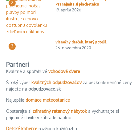
2
Prenajmite si plachetnicu
19. apríla 2026
Vianočný darček, ktorý poteší.
3
26. novembra 2020
Partneri
Kvalitné a spoľahlivé
vchodové dvere
Široký výber
kvalitných odpudzovačov
za bezkonkurenčné ceny
nájdete na
odpudzovace.sk
Najlepšie
domáce meteostanice
Obstarajte si
záhradný ratanový nábytok
a vychutnajte si
príjemné chvíle v záhrade naplno.
Detské koberce
rozžiaria každú izbu.