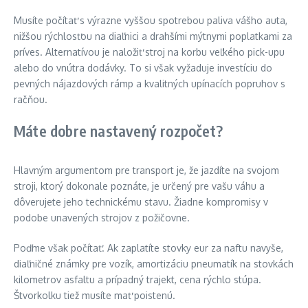
Musíte počítať s výrazne vyššou spotrebou paliva vášho auta,
nižšou rýchlosťou na diaľnici a drahšími mýtnymi poplatkami za
príves. Alternatívou je naložiť stroj na korbu veľkého pick-upu
alebo do vnútra dodávky. To si však vyžaduje investíciu do
pevných nájazdových rámp a kvalitných upínacích popruhov s
račňou.
Máte dobre nastavený rozpočet?
Hlavným argumentom pre transport je, že jazdíte na svojom
stroji, ktorý dokonale poznáte, je určený pre vašu váhu a
dôverujete jeho technickému stavu. Žiadne kompromisy v
podobe unavených strojov z požičovne.
Poďme však počítať. Ak zaplatíte stovky eur za naftu navyše,
diaľničné známky pre vozík, amortizáciu pneumatík na stovkách
kilometrov asfaltu a prípadný trajekt, cena rýchlo stúpa.
Štvorkolku tiež musíte mať poistenú.