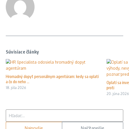
Súvisiace články
Hromadný dopyt personálnym agentúram: kedy sa oplatí
a čo do neho ...
Oplatí sa inv
proti
18. júla 2026
20. júna 2026
Hľadať:
Najnovšie
Najčítanejšie