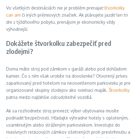
Vo všetkých destináciách nie je problém prenajať
štvorkolky
can am
či iných prémiových značiek. Ak plánujete jazdiť len tri
dni z týždňového pobytu, prenájom je ekonomicky vždy
výhodnejší.
Dokážete štvorkolku zabezpečiť pred
zlodejmi?
Doma máte stroj pod zámkom v garáži alebo pod dohľadom
kamier. Čo s ním však urobíte na dovolenke? Otvorený príves
zaparkovaný pred hotelom na neosvetlenom parkovisku je pre
organizované skupiny zlodejov ako svietiaci maják.
Štvorkolky
patria medzi najľahšie odcudziteľné vozidlá.
Ak sa rozhodnete stroj previezť, výber ubytovania musíte
podriadiť bezpečnosti. Hľadajte výhradne hotely s oploteným,
uzamknutým alebo stráženým parkoviskom. Investujte do
masívnych reťazových zámkov ošetrených proti prestrihnutiu a