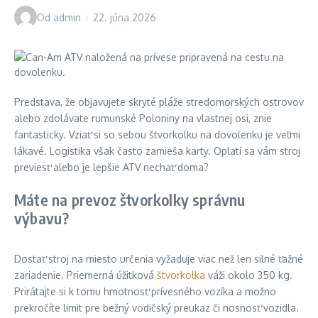
Od
admin
22. júna 2026
Predstava, že objavujete skryté pláže stredomorských ostrovov
alebo zdolávate rumunské Poloniny na vlastnej osi, znie
fantasticky. Vziať si so sebou štvorkolku na dovolenku je veľmi
lákavé. Logistika však často zamieša karty. Oplatí sa vám stroj
previesť alebo je lepšie ATV nechať doma?
Máte na prevoz štvorkolky správnu
výbavu?
Dostať stroj na miesto určenia vyžaduje viac než len silné ťažné
zariadenie. Priemerná úžitková
štvorkolka
váži okolo 350 kg.
Prirátajte si k tomu hmotnosť prívesného vozíka a možno
prekročíte limit pre bežný vodičský preukaz či nosnosť vozidla.