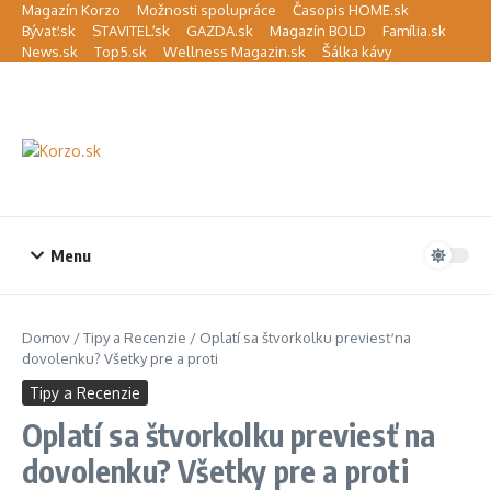
Preskočiť na obsah
Magazín Korzo
Možnosti spolupráce
Časopis HOME.sk
Bývať.sk
STAVITEĽ.sk
GAZDA.sk
Magazín BOLD
Família.sk
News.sk
Top5.sk
Wellness Magazin.sk
Šálka kávy
Menu
Domov
/
Tipy a Recenzie
/
Oplatí sa štvorkolku previesť na
dovolenku? Všetky pre a proti
Tipy a Recenzie
Oplatí sa štvorkolku previesť na
dovolenku? Všetky pre a proti