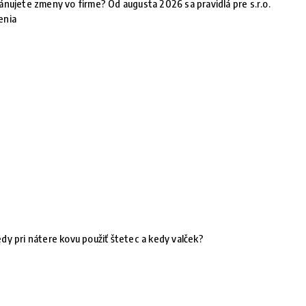
ánujete zmeny vo firme? Od augusta 2026 sa pravidlá pre s.r.o.
enia
dy pri nátere kovu použiť štetec a kedy valček?