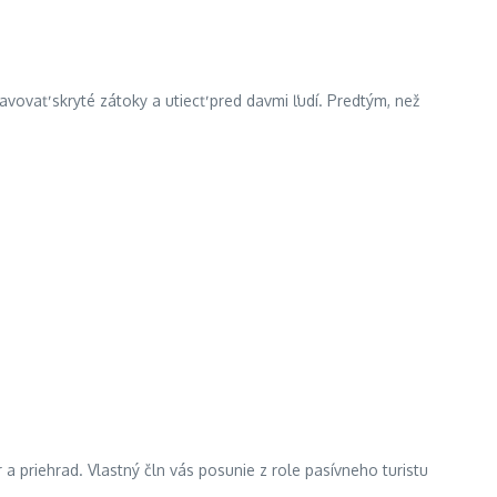
avovať skryté zátoky a utiecť pred davmi ľudí. Predtým, než
a priehrad. Vlastný čln vás posunie z role pasívneho turistu