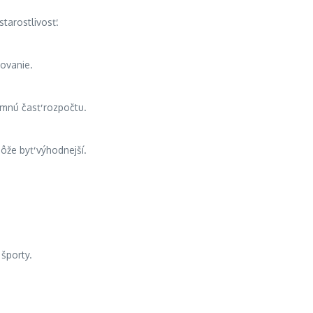
starostlivosť.
ovanie.
namnú časť rozpočtu.
ôže byť výhodnejší.
 športy.