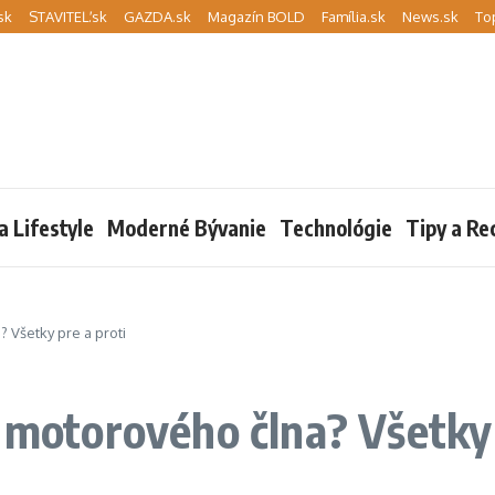
sk
STAVITEĽ.sk
GAZDA.sk
Magazín BOLD
Família.sk
News.sk
To
a Lifestyle
Moderné Bývanie
Technológie
Tipy a Re
 Všetky pre a proti
o motorového člna? Všetky 