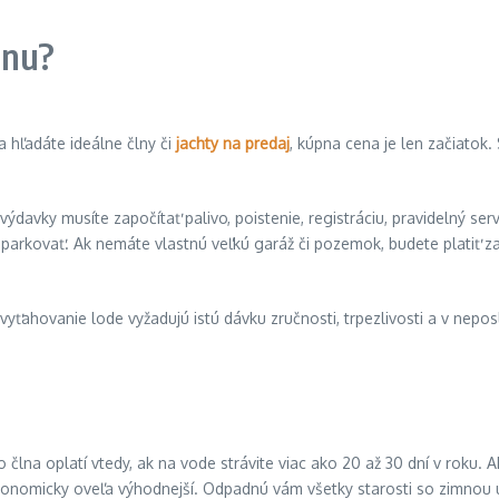
lnu?
 a hľadáte ideálne člny či
jachty na predaj
, kúpna cena je len začiatok. 
výdavky musíte započítať palivo, poistenie, registráciu, pravidelný s
parkovať. Ak nemáte vlastnú veľkú garáž či pozemok, budete platiť za
vyťahovanie lode vyžadujú istú dávku zručnosti, trpezlivosti a v nep
na oplatí vtedy, ak na vode strávite viac ako 20 až 30 dní v roku. A
konomicky oveľa výhodnejší. Odpadnú vám všetky starosti so zimnou 