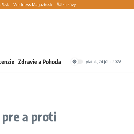
p5.sk
Wellness Magazin.sk
Šálka kávy
cenzie
Zdravie a Pohoda
piatok, 24 júla, 2026
pre a proti