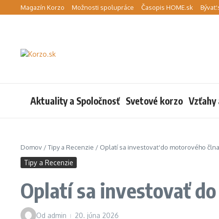
Preskočiť na obsah
Magazín Korzo
Možnosti spolupráce
Časopis HOME.sk
Bývať.
Aktuality a Spoločnosť
Svetové korzo
Vzťahy 
Domov
/
Tipy a Recenzie
/
Oplatí sa investovať do motorového člna?
Tipy a Recenzie
Oplatí sa investovať d
Od
admin
20. júna 2026