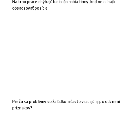
Na trhu práce chýbajú ľudia: čo robia firmy, keď nestíhajú
obsadzovať pozície
Prečo sa problémy so žalúdkom často vracajú aj po odznení
príznakov?