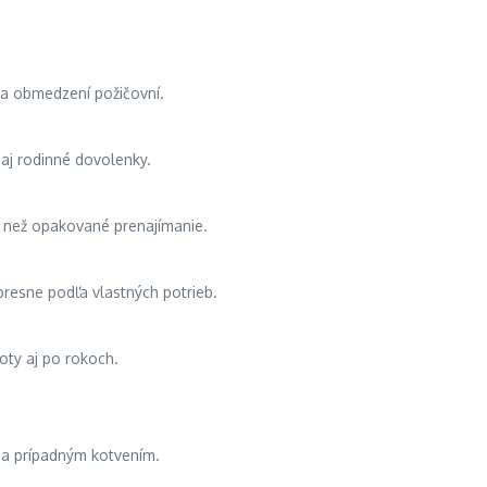
í a obmedzení požičovní.
 aj rodinné dovolenky.
e než opakované prenajímanie.
presne podľa vlastných potrieb.
noty aj po rokoch.
 a prípadným kotvením.