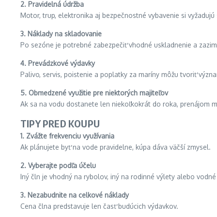
2. Pravidelná údržba
Motor, trup, elektronika aj bezpečnostné vybavenie si vyžadujú 
3. Náklady na skladovanie
Po sezóne je potrebné zabezpečiť vhodné uskladnenie a zazim
4. Prevádzkové výdavky
Palivo, servis, poistenie a poplatky za maríny môžu tvoriť výz
5. Obmedzené využitie pre niektorých majiteľov
Ak sa na vodu dostanete len niekoľkokrát do roka, prenájom m
TIPY PRED KOUPU
1. Zvážte frekvenciu využívania
Ak plánujete byť na vode pravidelne, kúpa dáva väčší zmysel.
2. Vyberajte podľa účelu
Iný čln je vhodný na rybolov, iný na rodinné výlety alebo vodné
3. Nezabudnite na celkové náklady
Cena člna predstavuje len časť budúcich výdavkov.