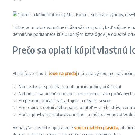
Túžite po motorovom člne? Láka vás ten pocit, keď stúpnete na p
definitívne podľahnete kúzlu lodných katalógov, je dôležité od
Prečo sa oplatí kúpiť vlastnú l
Vlastníctvo člnu či
lode na predaj
má veľa výhod, ale najväčším 
Nemusíte sa spoliehať na otváracie hodiny požičovní
Nebudete sa prispôsobovať technickému stavu požičaných p
Pri peknom počasí naštartujete a užívate si vodu
Pre rodiny s deťmi alebo partiu priateľov sa čln stáva cen
Počas plavby na motorovom člne sa môžete venovať vodné
Ak navyše vlastníte oprávnenie
vodca malého plavidla
, otvára
do roly kapitána, ktorý si sám určuje smer a tempo dňa.