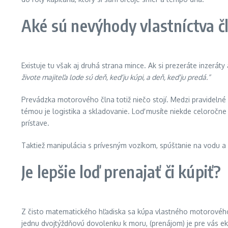
Aké sú nevýhody vlastníctva č
Existuje tu však aj druhá strana mince. Ak si prezeráte inzeráty
živote majiteľa lode sú deň, keď ju kúpi, a deň, keď ju predá.“
Prevádzka motorového člna totiž niečo stojí. Medzi pravidelné 
témou je logistika a skladovanie. Loď musíte niekde celoročne 
prístave.
Taktiež manipulácia s prívesným vozíkom, spúšťanie na vodu a 
Je lepšie loď prenajať či kúpiť?
Z čisto matematického hľadiska sa kúpa vlastného motorového čl
jednu dvojtýždňovú dovolenku k moru, (prenájom) je pre vás e