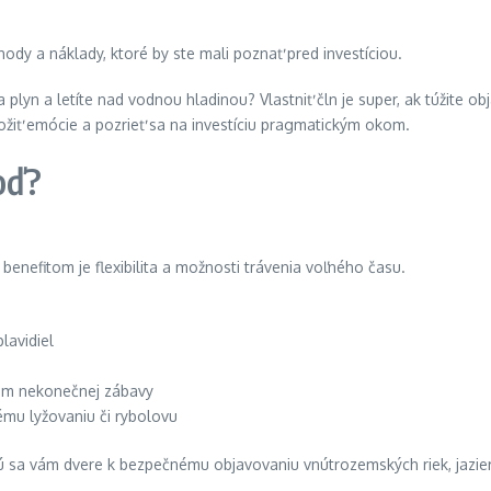
lyn a letíte nad vodnou hladinou? Vlastniť čln je super, ak túžite obj
ložiť emócie a pozrieť sa na investíciu pragmatickým okom.
oď?
benefitom je flexibilita a možnosti trávenia voľného času.
lavidiel
trom nekonečnej zábavy
mu lyžovaniu či rybolovu
jú sa vám dvere k bezpečnému objavovaniu vnútrozemských riek, jazier 