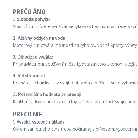
PREČO ÁNO
1. Sloboda pohybu
Vlastný čln môžete využívať kedykoľvek bez nutnosti rezerváci
2. Aktívny oddych na vode
Motorový čln otvára možnosti na rybolov, vodné športy, výlety
3. Dlhodobé využitie
Pri pravidelnom používaní môže byť vlastníctvo ekonomickejši
4. Väčší komfort
Poznáte technický stav svojho plavidla a môžete si ho vybaviť 
5. Potenciálna hodnota pri predaji
Kvalitné a dobre udržiavané člny si často držia časť svojej hod
PREČO NIE
1. Vysoké vstupné náklady
Okrem samotného člna treba počítať aj s prívesom, vybavením