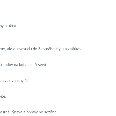
y a úžitku.
m, ale o investíciu do životného štýlu a zážitkov.
ákladov na kotvenie či servis.
plavbe vlastný čln.
íte.
čnostná výbava a opravy po sezóne.