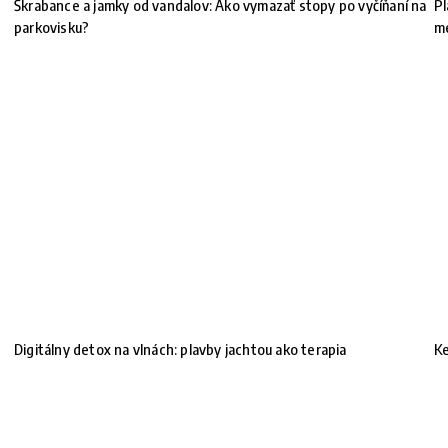
Škrabance a jamky od vandalov: Ako vymazať stopy po vyčíňaní na
Pl
parkovisku?
m
Digitálny detox na vlnách: plavby jachtou ako terapia
Ke