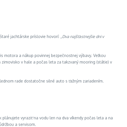
Staré jachtárske príslovie hovorí:
„Dva najšťastnejšie dni v
ervis motora a nákup povinnej bezpečnostnej výbavy. Veľkou
 zimovisko v hale a počas leta za takzvaný mooring (státie) v
oslednom rade dostatočne silné auto s ťažným zariadením.
k plánujete vyraziť na vodu len na dva víkendy počas leta a na
údržbou a servisom.