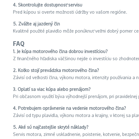
4. Skontrolujte dostupnosť servisu
Pred kúpou si overte možnosti údržby vo vašom regióne.
5. Zvážte aj jazdený čln
Kvalitné použité plavidlo môže ponúknuť veľmi dobrý pomer cen
FAQ
1. Je kúpa motorového člna dobrou investíciou?
Z finančného hľadiska väčšinou nejde o investíciu so zhodnotení
2. Koľko stojí prevádzka motorového člna?
Závisí od veľkosti člna, výkonu motora, intenzity používania a n
3. Oplatí sa viac kúpa alebo prenájom?
Pri občasnom využití býva výhodnejší prenájom, pri pravidelnej 
4. Potrebujem oprávnenie na vedenie motorového člna?
Závisí od typu plavidla, výkonu motora a krajiny, v ktorej sa plav
5. Aké sú najčastejšie skryté náklady?
Servis motora, zimné uskladnenie, poistenie, kotvenie, bezpe