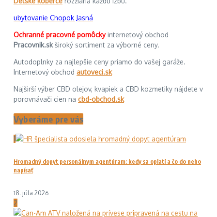
Detské koberce
rozžiaria každú izbu.
ubytovanie Chopok Jasná
Ochranné pracovné pomôcky
internetový obchod
Pracovnik.sk
široký sortiment za výborné ceny.
Autodoplnky za najlepšie ceny priamo do vašej garáže.
Internetový obchod
autoveci.sk
Najširší výber CBD olejov, kvapiek a CBD kozmetiky nájdete v
porovnávači cien na
cbd-obchod.sk
Vyberáme pre vás
1
Hromadný dopyt personálnym agentúram: kedy sa oplatí a čo do neho
napísať
18. júla 2026
2