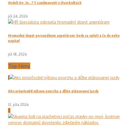
Vedeli ste, že…? 5 zaujímavostí o štvorkolkách
júl 24, 2026
Hromadný dopyt personálnym agentúram: kedy sa oplatí a čo do neho
napísať
júl 18, 2026
Top témy
1
Ako prispôsobiť výbavu povrchu a dĺžke plánovanej jazdy
12. júla 2026
2