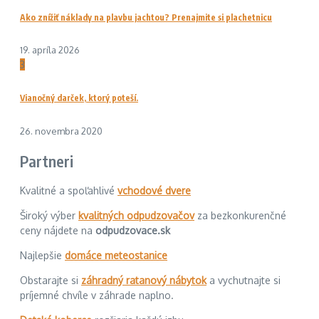
Ako znížiť náklady na plavbu jachtou? Prenajmite si plachetnicu
19. apríla 2026
3
Vianočný darček, ktorý poteší.
26. novembra 2020
Partneri
Kvalitné a spoľahlivé
vchodové dvere
Široký výber
kvalitných odpudzovačov
za bezkonkurenčné
ceny nájdete na
odpudzovace.sk
Najlepšie
domáce meteostanice
Obstarajte si
záhradný ratanový nábytok
a vychutnajte si
príjemné chvíle v záhrade naplno.