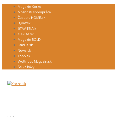
Preskočiť
Magazín Korzo
na
Možnosti spolupráce
obsah
Časopis HOME.sk
Bývať.sk
STAVITEĽ.sk
GAZDA.sk
Magazín BOLD
Família.sk
News.sk
Top5.sk
Wellness Magazin.sk
Šálka kávy