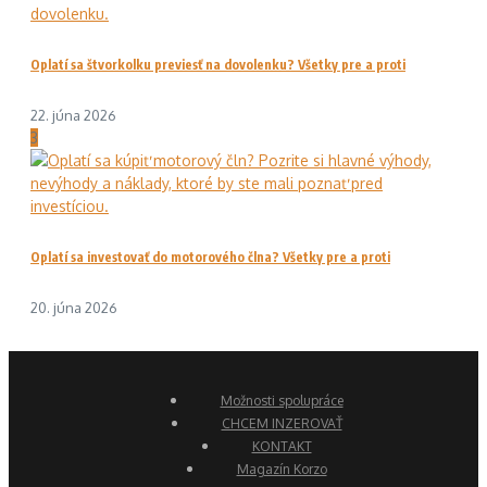
Oplatí sa štvorkolku previesť na dovolenku? Všetky pre a proti
22. júna 2026
3
Oplatí sa investovať do motorového člna? Všetky pre a proti
20. júna 2026
Možnosti spolupráce
CHCEM INZEROVAŤ
KONTAKT
Magazín Korzo