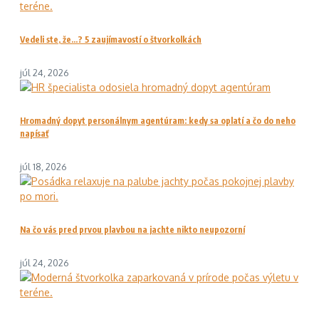
Vedeli ste, že…? 5 zaujímavostí o štvorkolkách
júl 24, 2026
Hromadný dopyt personálnym agentúram: kedy sa oplatí a čo do neho
napísať
júl 18, 2026
Na čo vás pred prvou plavbou na jachte nikto neupozorní
júl 24, 2026