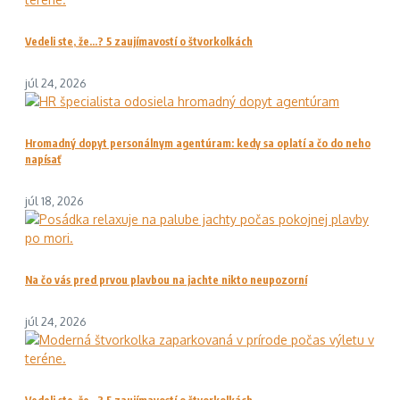
Vedeli ste, že…? 5 zaujímavostí o štvorkolkách
júl 24, 2026
Hromadný dopyt personálnym agentúram: kedy sa oplatí a čo do neho
napísať
júl 18, 2026
Na čo vás pred prvou plavbou na jachte nikto neupozorní
júl 24, 2026