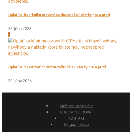
Oplatí sa štvorkolku previesť na dovolenku? Všetky pre a proti
22. júna 2026
3
Oplatí sa investovať do motorového člna? Všetky pre a proti
20. júna 2026
Možnosti spolupráce
CHCEM INZEROVAŤ
KONTAKT
Magazín Korzo