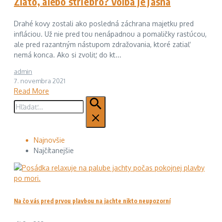
Zlato, alebo striebro? Voľba je jasná
Drahé kovy zostali ako posledná záchrana majetku pred
infláciou. Už nie pred tou nenápadnou a pomaličky rastúcou,
ale pred razantným nástupom zdražovania, ktoré zatiaľ
nemá konca. Ako si zvoliť, do kt...
admin
7. novembra 2021
Read More
Hľadať:
Najnovšie
Najčítanejšie
Na čo vás pred prvou plavbou na jachte nikto neupozorní