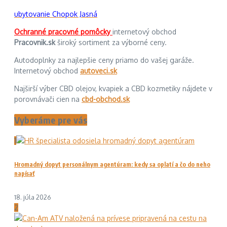
ubytovanie Chopok Jasná
Ochranné pracovné pomôcky
internetový obchod
Pracovnik.sk
široký sortiment za výborné ceny.
Autodoplnky za najlepšie ceny priamo do vašej garáže.
Internetový obchod
autoveci.sk
Najširší výber CBD olejov, kvapiek a CBD kozmetiky nájdete v
porovnávači cien na
cbd-obchod.sk
Vyberáme pre vás
1
Hromadný dopyt personálnym agentúram: kedy sa oplatí a čo do neho
napísať
18. júla 2026
2