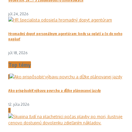
Vedeli ste, že…? 5 zaujímavostí o štvorkolkách
júl 24, 2026
Hromadný dopyt personálnym agentúram: kedy sa oplatí a čo do neho
napísať
júl 18, 2026
Top témy
1
Ako prispôsobiť výbavu povrchu a dĺžke plánovanej jazdy
12. júla 2026
2