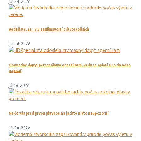
júl 24, 2026
Vedeli ste, že…? 5 zaujímavostí o štvorkolkách
júl 24, 2026
Hromadný dopyt personálnym agentúram: kedy sa oplatí a čo do neho
napísať
júl 18, 2026
Na čo vás pred prvou plavbou na jachte nikto neupozorní
júl 24, 2026