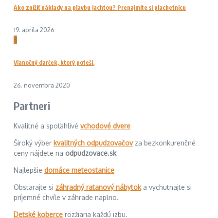
Ako znížiť náklady na plavbu jachtou? Prenajmite si plachetnicu
19. apríla 2026
3
Vianočný darček, ktorý poteší.
26. novembra 2020
Partneri
Kvalitné a spoľahlivé
vchodové dvere
Široký výber
kvalitných odpudzovačov
za bezkonkurenčné
ceny nájdete na
odpudzovace.sk
Najlepšie
domáce meteostanice
Obstarajte si
záhradný ratanový nábytok
a vychutnajte si
príjemné chvíle v záhrade naplno.
Detské koberce
rozžiaria každú izbu.