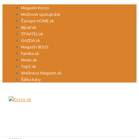
Preskočiť
Magazín Korzo
na
Možnosti spolupráce
obsah
Časopis HOME.sk
Bývať.sk
STAVITEĽ.sk
GAZDA.sk
Magazín BOLD
Família.sk
News.sk
Top5.sk
Wellness Magazin.sk
Šálka kávy