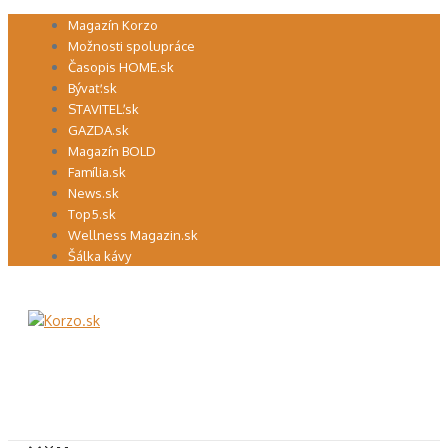
Preskočiť
Magazín Korzo
na
Možnosti spolupráce
obsah
Časopis HOME.sk
Bývať.sk
STAVITEĽ.sk
GAZDA.sk
Magazín BOLD
Família.sk
News.sk
Top5.sk
Wellness Magazin.sk
Šálka kávy