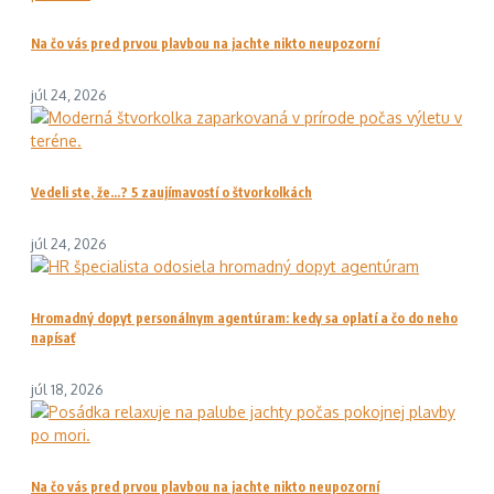
Na čo vás pred prvou plavbou na jachte nikto neupozorní
júl 24, 2026
Vedeli ste, že…? 5 zaujímavostí o štvorkolkách
júl 24, 2026
Hromadný dopyt personálnym agentúram: kedy sa oplatí a čo do neho
napísať
júl 18, 2026
Na čo vás pred prvou plavbou na jachte nikto neupozorní