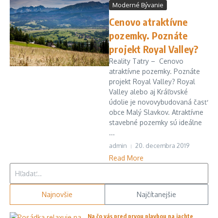
Moderné Bývanie
Cenovo atraktívne
pozemky. Poznáte
projekt Royal Valley?
Reality Tatry – Cenovo
atraktívne pozemky. Poznáte
projekt Royal Valley? Royal
Valley alebo aj Kráľovské
údolie je novovybudovaná časť
obce Malý Slavkov. Atraktívne
stavebné pozemky sú ideálne
...
admin
20. decembra 2019
Read More
Hľadať:
Najnovšie
Najčítanejšie
Na čo vás pred prvou plavbou na jachte