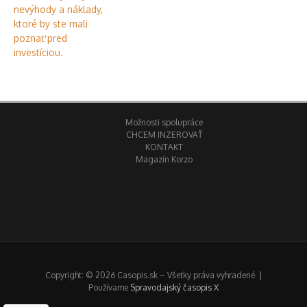
Možnosti spolupráce
CHCEM INZEROVAŤ
KONTAKT
Magazín Korzo
Copyright: © 2026 Casopis.sk – Všetky práva vyhradené. |
Používame
Spravodajský časopis X