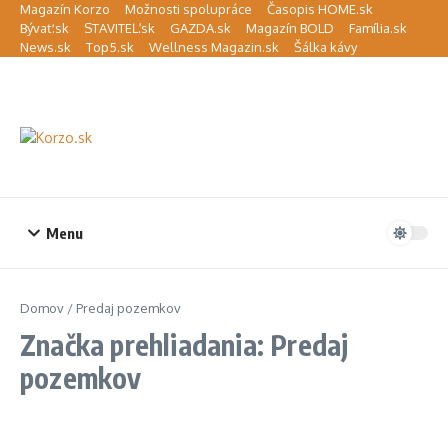
Preskočiť na obsah
Magazín Korzo
Možnosti spolupráce
Časopis HOME.sk
Bývať.sk
STAVITEĽ.sk
GAZDA.sk
Magazín BOLD
Família.sk
News.sk
Top5.sk
Wellness Magazin.sk
Šálka kávy
Menu
Domov
/
Predaj pozemkov
Značka prehliadania: Predaj
pozemkov