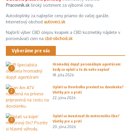
Pracovnik.sk
široký sortiment za výborné ceny.
Autodoplnky za najlepšie ceny priamo do vašej garáže.
Internetový obchod
autoveci.sk
Najširší výber CBD olejov, kvapiek a CBD kozmetiky nájdete v
porovnávači cien na
cbd-obchod.sk
Vyberáme pre vás
Hromadný dopyt personálnym agentúram:
1
kedy sa oplatí a čo do neho napísať
18. júla 2026
Oplatí sa štvorkolku previesť na dovolenku?
2
Všetky pre a proti
22. júna 2026
Oplatí sa investovať do motorového člna?
3
Všetky pre a proti
20. júna 2026