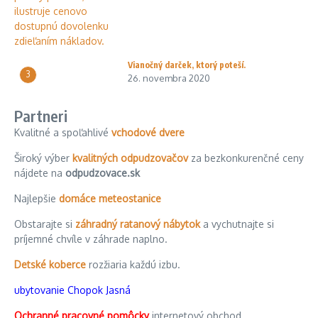
Vianočný darček, ktorý poteší.
3
26. novembra 2020
Partneri
Kvalitné a spoľahlivé
vchodové dvere
Široký výber
kvalitných odpudzovačov
za bezkonkurenčné ceny
nájdete na
odpudzovace.sk
Najlepšie
domáce meteostanice
Obstarajte si
záhradný ratanový nábytok
a vychutnajte si
príjemné chvíle v záhrade naplno.
Detské koberce
rozžiaria každú izbu.
ubytovanie Chopok Jasná
Ochranné pracovné pomôcky
internetový obchod