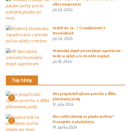
nikto neupozorní
júl 24, 2026
Vedeli ste, že…? 5 zaujímavostí o
štvorkolkách
júl 24, 2026
Hromadný dopyt personálnym agentúram:
kedy sa oplatí a čo do neho napísať
júl 18, 2026
Top témy
Ako prispôsobiť výbavu povrchu a dĺžke
1
plánovanej jazdy
12. júla 2026
Ako znížiť náklady na plavbu jachtou?
2
Prenajmite si plachetnicu
19. apríla 2026