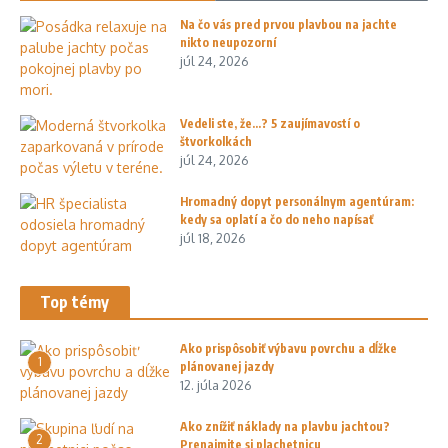
Na čo vás pred prvou plavbou na jachte
nikto neupozorní
júl 24, 2026
Vedeli ste, že…? 5 zaujímavostí o
štvorkolkách
júl 24, 2026
Hromadný dopyt personálnym agentúram:
kedy sa oplatí a čo do neho napísať
júl 18, 2026
Top témy
Ako prispôsobiť výbavu povrchu a dĺžke
1
plánovanej jazdy
12. júla 2026
Ako znížiť náklady na plavbu jachtou?
2
Prenajmite si plachetnicu