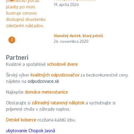
19. apríla 2026
Vianočný darček, ktorý poteší.
3
26. novembra 2020
Partneri
Kvalitné a spoľahlivé
vchodové dvere
Široký výber
kvalitných odpudzovačov
za bezkonkurenčné ceny
nájdete na
odpudzovace.sk
Najlepšie
domáce meteostanice
Obstarajte si
záhradný ratanový nábytok
a vychutnajte si
príjemné chvíle v záhrade naplno.
Detské koberce
rozžiaria každú izbu.
ubytovanie Chopok Jasná