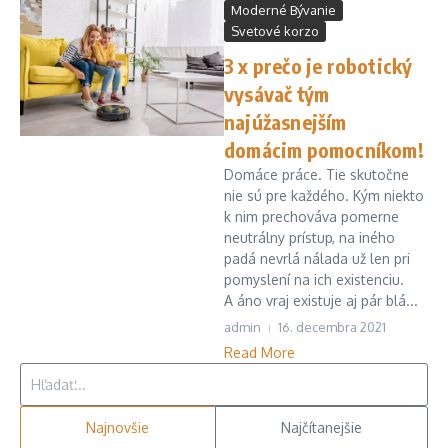
Moderné Bývanie
Svetové korzo
3 x prečo je robotický
vysávač tým
najúžasnejším
domácim pomocníkom!
Domáce práce. Tie skutočne
nie sú pre každého. Kým niekto
k nim prechováva pomerne
neutrálny prístup, na iného
padá nevrlá nálada už len pri
pomyslení na ich existenciu.
A áno vraj existuje aj pár blá...
admin
16. decembra 2021
Read More
Hľadať:
Najnovšie
Najčítanejšie