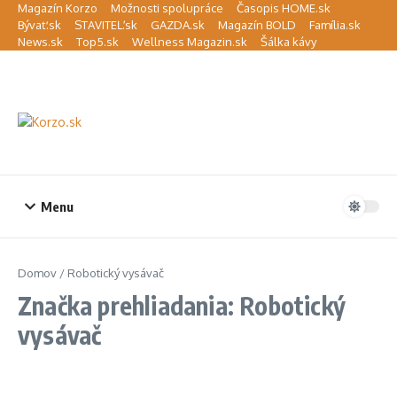
Preskočiť na obsah
Magazín Korzo
Možnosti spolupráce
Časopis HOME.sk
Bývať.sk
STAVITEĽ.sk
GAZDA.sk
Magazín BOLD
Família.sk
News.sk
Top5.sk
Wellness Magazin.sk
Šálka kávy
Menu
Domov
/
Robotický vysávač
Značka prehliadania: Robotický
vysávač