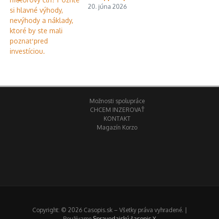
20. júna 2026
Možnosti spolupráce
CHCEM INZEROVAŤ
KONTAKT
Magazín Korzo
Copyright: © 2026 Casopis.sk – Všetky práva vyhradené. |
Používame
Spravodajský časopis X