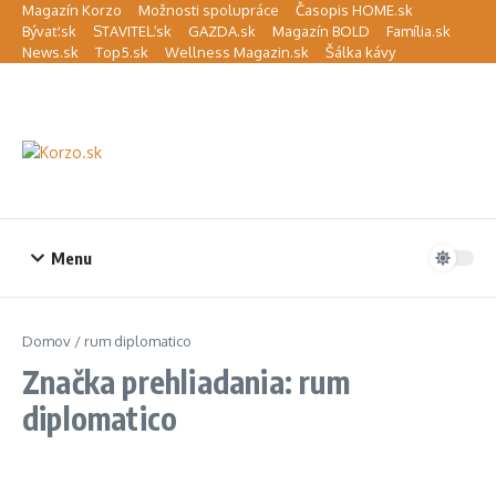
Preskočiť na obsah
Magazín Korzo
Možnosti spolupráce
Časopis HOME.sk
Bývať.sk
STAVITEĽ.sk
GAZDA.sk
Magazín BOLD
Família.sk
News.sk
Top5.sk
Wellness Magazin.sk
Šálka kávy
Menu
Domov
/
rum diplomatico
Značka prehliadania: rum
diplomatico