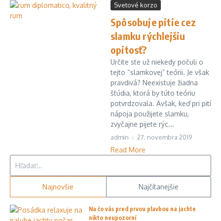
Svetové korzo
Spôsobuje pitie cez
slamku rýchlejšiu
opitosť?
Určite ste už niekedy počuli o
tejto “slamkovej” teórii. Je však
pravdivá? Neexistuje žiadna
štúdia, ktorá by túto teóriu
potvrdzovala. Avšak, keď pri pití
nápoja použijete slamku,
zvyčajne pijete rýc...
admin
27. novembra 2019
Read More
Hľadať:
Najnovšie
Najčítanejšie
Na čo vás pred prvou plavbou na jachte
nikto neupozorní