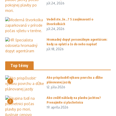
júl 24, 2026
Vedeli ste, že…? 5 zaujímavostí o
štvorkolkách
júl 24, 2026
Hromadný dopyt personálnym agentúram:
kedy sa oplatí a čo do neho napísať
júl 18, 2026
Top témy
Ako prispôsobiť výbavu povrchu a dĺžke
1
plánovanej jazdy
12. júla 2026
Ako znížiť náklady na plavbu jachtou?
2
Prenajmite si plachetnicu
19. apríla 2026