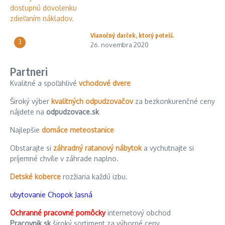
Vianočný darček, ktorý poteší.
3
26. novembra 2020
Partneri
Kvalitné a spoľahlivé
vchodové dvere
Široký výber
kvalitných odpudzovačov
za bezkonkurenčné ceny
nájdete na
odpudzovace.sk
Najlepšie
domáce meteostanice
Obstarajte si
záhradný ratanový nábytok
a vychutnajte si
príjemné chvíle v záhrade naplno.
Detské koberce
rozžiaria každú izbu.
ubytovanie Chopok Jasná
Ochranné pracovné pomôcky
internetový obchod
Pracovnik.sk
široký sortiment za výborné ceny.