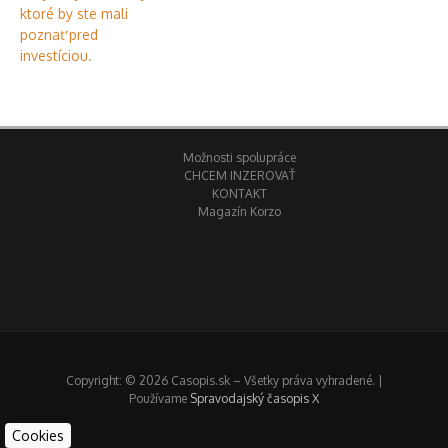
Možnosti spolupráce
CHCEM INZEROVAŤ
KONTAKT
Magazín Korzo
Copyright: © 2026 Casopis.sk – Všetky práva vyhradené. |
Používame
Spravodajský časopis X
Cookies