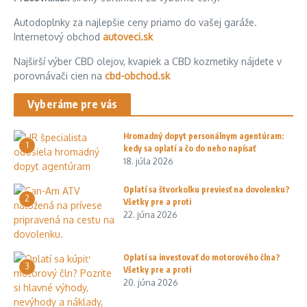
Autodoplnky za najlepšie ceny priamo do vašej garáže.
Internetový obchod
autoveci.sk
Najširší výber CBD olejov, kvapiek a CBD kozmetiky nájdete v
porovnávači cien na
cbd-obchod.sk
Vyberáme pre vás
Hromadný dopyt personálnym agentúram:
1
kedy sa oplatí a čo do neho napísať
18. júla 2026
Oplatí sa štvorkolku previesť na dovolenku?
2
Všetky pre a proti
22. júna 2026
Oplatí sa investovať do motorového člna?
3
Všetky pre a proti
20. júna 2026