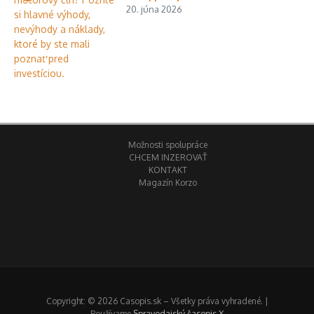
20. júna 2026
Možnosti spolupráce
CHCEM INZEROVAŤ
KONTAKT
Magazín Korzo
Copyright: © 2026 Casopis.sk – Všetky práva vyhradené. |
Používame
Spravodajský časopis X