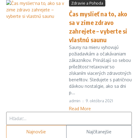
Zdravie a Pohoda
Čas myslieť na to, ako
sa v zime zdravo
zahrejete – vyberte si
vlastnú saunu
Sauny na mieru vyhovujú
požiadavkám a očakávaniam
zákazníkov. Prinášajú so sebou
príležitosť relaxovať so
získaním viacerých zdravotných
benefitov. Sledujete s patričnou
dávkou nostalgie, ako sa dni
p...
admin
9. októbra 2021
Read More
Hľadať:
Najnovšie
Najčítanejšie