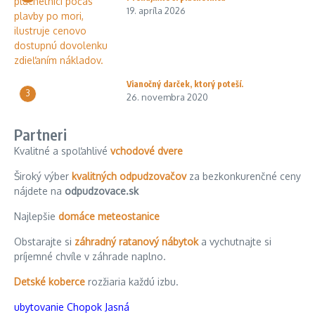
19. apríla 2026
Vianočný darček, ktorý poteší.
3
26. novembra 2020
Partneri
Kvalitné a spoľahlivé
vchodové dvere
Široký výber
kvalitných odpudzovačov
za bezkonkurenčné ceny
nájdete na
odpudzovace.sk
Najlepšie
domáce meteostanice
Obstarajte si
záhradný ratanový nábytok
a vychutnajte si
príjemné chvíle v záhrade naplno.
Detské koberce
rozžiaria každú izbu.
ubytovanie Chopok Jasná