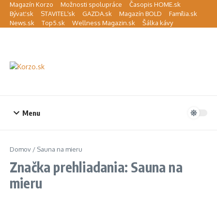
Preskočiť na obsah
Magazín Korzo
Možnosti spolupráce
Časopis HOME.sk
Bývať.sk
STAVITEĽ.sk
GAZDA.sk
Magazín BOLD
Família.sk
News.sk
Top5.sk
Wellness Magazin.sk
Šálka kávy
Menu
Domov
/
Sauna na mieru
Značka prehliadania: Sauna na
mieru