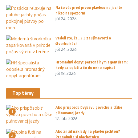
Na čo vás pred prvou plavbou na jachte
nikto neupozorní
júl 24, 2026
Vedeli ste, že…? 5 zaujímavostí o
štvorkolkách
júl 24, 2026
Hromadný dopyt personálnym agentúram:
kedy sa oplatí a čo do neho napísať
júl 18, 2026
Top témy
Ako prispôsobiť výbavu povrchu a dĺžke
1
plánovanej jazdy
12. júla 2026
Ako znížiť náklady na plavbu jachtou?
2
Prenajmite si plachetnicu