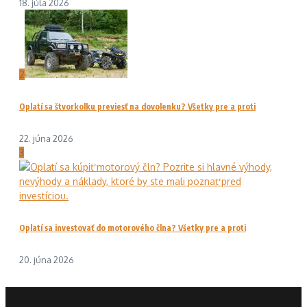
18. júla 2026
2
Oplatí sa štvorkolku previesť na dovolenku? Všetky pre a proti
22. júna 2026
3
Oplatí sa investovať do motorového člna? Všetky pre a proti
20. júna 2026