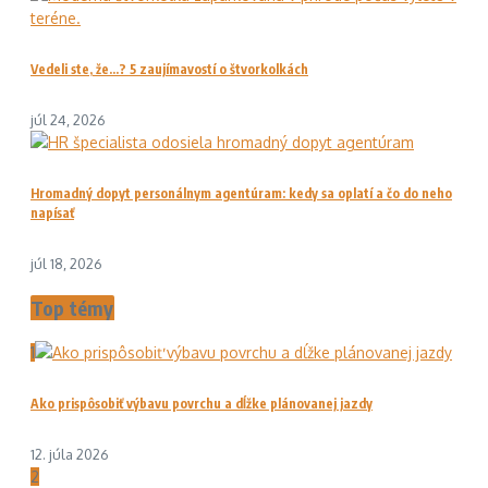
Vedeli ste, že…? 5 zaujímavostí o štvorkolkách
júl 24, 2026
Hromadný dopyt personálnym agentúram: kedy sa oplatí a čo do neho
napísať
júl 18, 2026
Top témy
1
Ako prispôsobiť výbavu povrchu a dĺžke plánovanej jazdy
12. júla 2026
2