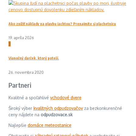
Ako znížiť náklady na plavbu jachtou? Prenajmite si plachetnicu
19. apríla 2026
3
Vianočný darček, ktorý poteší.
26. novembra 2020
Partneri
Kvalitné a spoľahlivé
vchodové dvere
Široký výber
kvalitných odpudzovačov
za bezkonkurenčné
ceny nájdete na
odpudzovace.sk
Najlepšie
domáce meteostanice
Obstarajte si
záhradný ratanový nábytok
a vychutnajte si