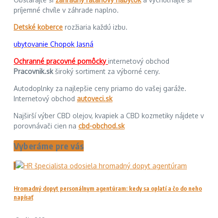
príjemné chvíle v záhrade naplno.
Detské koberce
rozžiaria každú izbu.
ubytovanie Chopok Jasná
Ochranné pracovné pomôcky
internetový obchod
Pracovnik.sk
široký sortiment za výborné ceny.
Autodoplnky za najlepšie ceny priamo do vašej garáže.
Internetový obchod
autoveci.sk
Najširší výber CBD olejov, kvapiek a CBD kozmetiky nájdete v
porovnávači cien na
cbd-obchod.sk
Vyberáme pre vás
1
Hromadný dopyt personálnym agentúram: kedy sa oplatí a čo do neho
napísať