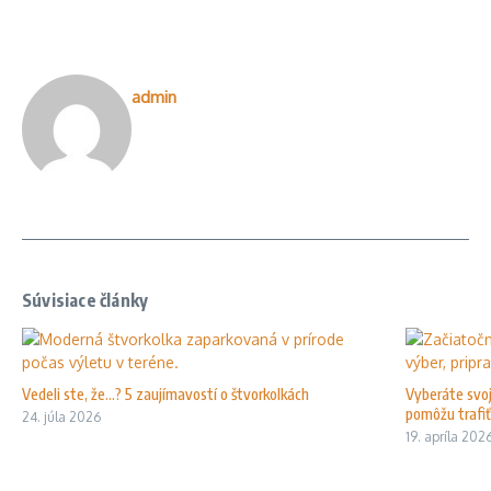
admin
Súvisiace články
Vedeli ste, že…? 5 zaujímavostí o štvorkolkách
Vyberáte svoj
pomôžu trafiť 
24. júla 2026
19. apríla 202