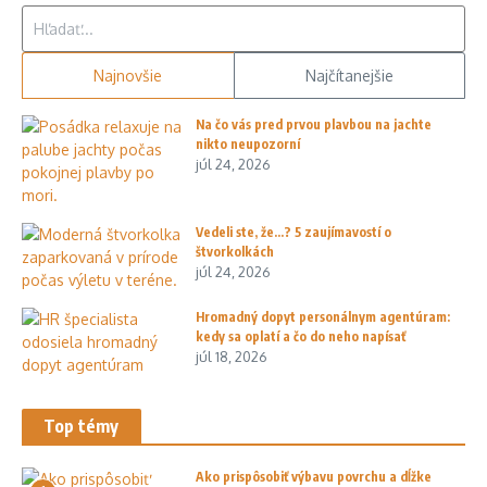
Hľadať:
Najnovšie
Najčítanejšie
Na čo vás pred prvou plavbou na jachte
nikto neupozorní
júl 24, 2026
Vedeli ste, že…? 5 zaujímavostí o
štvorkolkách
júl 24, 2026
Hromadný dopyt personálnym agentúram:
kedy sa oplatí a čo do neho napísať
júl 18, 2026
Top témy
Ako prispôsobiť výbavu povrchu a dĺžke