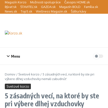
Preskočiť na obsah
Magazín Korzo
Možnosti spolupráce
Časopis HOME.sk
Bývať.sk
STAVITEĽ.sk
GAZDA.sk
Magazín BOLD
Família.sk
News.sk
Top5.sk
Wellness Magazin.sk
Šálka kávy
Menu
Domov
/
Svetové korzo
/
5 zásadných vecí, na ktoré by ste pri
výbere dlhej vzduchovky nemali zabudnúť
Svetové korzo
5 zásadných vecí, na ktoré by ste
pri výbere dlhej vzduchovky