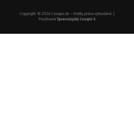
Copyright: © 2026 Casopis.sk – Všetky práva vyhradené. |
Používame
Spravodajský časopis X