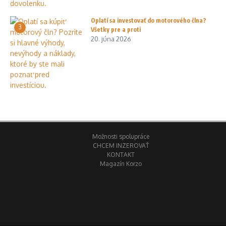
Oplatí sa investovať do motorového člna?
3
Všetky pre a proti
20. júna 2026
Možnosti spolupráce
CHCEM INZEROVAŤ
KONTAKT
Magazín Korzo