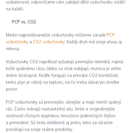
vzdialeností, odporúčame vám zakúpiť dlhú vzduchovku zvlášť
na každú.
PCP vs. CO2
Medzi najpredávanejšie vzduchovky môžeme zaradiť
PCP
vzduchovky
a
CO2 vzduchovky
. Každý druh má svoje plusy aj
mínusy.
Vzduchovky CO2 napríklad vyžadujú pevnejšie mieridlá, najmä
kvôli spätnému rázu, ľahko sa však nabíjajú, munícia je veľmi
dobre dostupná. Keďže fungujú na princípe CO2 bombičiek,
tento plyn je citlivý na teplotu, na čo treba dávať pri streľbe
pozor.
PCP vzduchovky sú presnejšie, silnejšie a majú menší spätný
ráz. Často mávajú nastaviteľnú silu, širšie a originálnejšie
možnosti rôznych doplnkov, množstvo jedinečných štýlov
a prevedení. Sú teda obľúbené aj preto, lebo sa výrazne
ponášajú na svoje reálne predlohy.