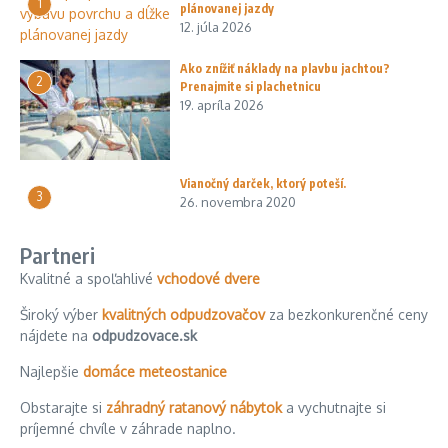
1
plánovanej jazdy
12. júla 2026
Ako znížiť náklady na plavbu jachtou?
2
Prenajmite si plachetnicu
19. apríla 2026
Vianočný darček, ktorý poteší.
3
26. novembra 2020
Partneri
Kvalitné a spoľahlivé
vchodové dvere
Široký výber
kvalitných odpudzovačov
za bezkonkurenčné ceny
nájdete na
odpudzovace.sk
Najlepšie
domáce meteostanice
Obstarajte si
záhradný ratanový nábytok
a vychutnajte si
príjemné chvíle v záhrade naplno.