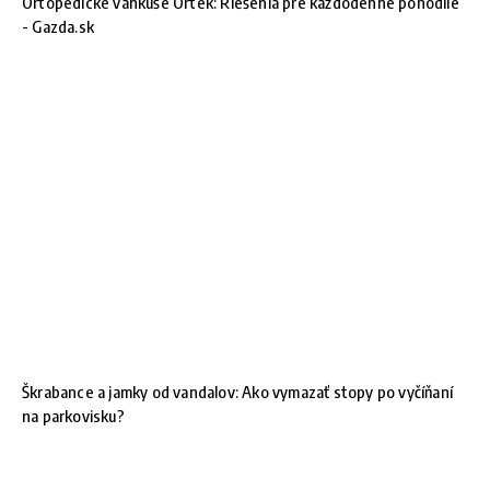
Ortopedické vankúše Ortek: Riešenia pre každodenné pohodlie
- Gazda.sk
Škrabance a jamky od vandalov: Ako vymazať stopy po vyčíňaní
na parkovisku?