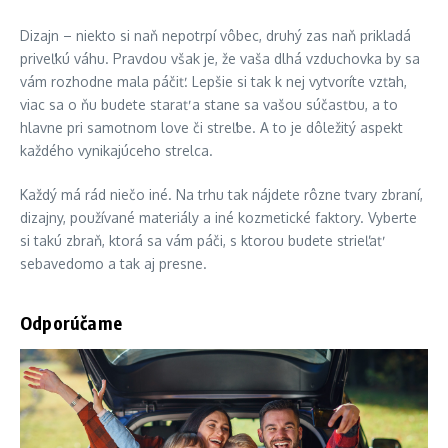
Dizajn – niekto si naň nepotrpí vôbec, druhý zas naň prikladá
priveľkú váhu. Pravdou však je, že vaša dlhá vzduchovka by sa
vám rozhodne mala páčiť. Lepšie si tak k nej vytvoríte vzťah,
viac sa o ňu budete starať a stane sa vašou súčasťou, a to
hlavne pri samotnom love či streľbe. A to je dôležitý aspekt
každého vynikajúceho strelca.
Každý má rád niečo iné. Na trhu tak nájdete rôzne tvary zbraní,
dizajny, používané materiály a iné kozmetické faktory. Vyberte
si takú zbraň, ktorá sa vám páči, s ktorou budete strieľať
sebavedomo a tak aj presne.
Odporúčame