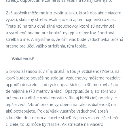
streľby, odporúčame zamerať sa však na tú najhlavnejšiu.
Začiatočník môže možno zvoliť aj takú, ktorá obsiahne viacero
využití, skúsený strelec však spozná aj ten najmenší rozdiel.
Preto sú na trhu dlhé silné vzduchovky, ktoré sú navrhnuté
a vyrobené priamo pre konkrétny typ streľby: lov, športová
streľba a iné. A myslíme si, že čím viac bude vzduchovka určená
presne pre účel vášho strieľania, tým lepšie.
Vzdialenosť
S prvou zásadou súvisí aj druhá, a tou je vzdialenosť cieľu, na
ktorý budete poväčšine strieľať. Vzduchovky môžeme rozdeliť
aj podľa dostrelu – od tých najkratších (cca 30 metrov) až po
tie najdlhšie (70 metrov a viac). Opäť platí, že aj so zbraňou
určenou na dlhšie vzdialenosti trafíte aj bližší cieľ, no vždy je
lepšie zvoliť zbraň presne vyrobenú na takú vzdialenosť, na
akú potrebujete. Pokiaľ však vlastníte vzduchovú zbraň
s kratším dostrelom a chcete strieľať aj na vzdialenejšie terče
či ciele, to už môže byť ťažšie. Ak strieľate na viacero