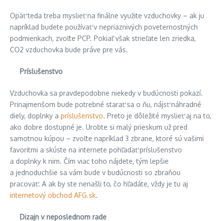
Opäť teda treba myslieť na finálne využite vzduchovky – ak ju
napríklad budete používať v nepriaznivých poveternostných
podmienkach, zvoľte PCP. Pokiaľ však strieľate len zriedka,
CO2 vzduchovka bude práve pre vás.
Príslušenstvo
Vzduchovka sa pravdepodobne niekedy v budúcnosti pokazí.
Prinajmenšom bude potrebné starať sa o ňu, nájsť náhradné
diely, doplnky a
príslušenstvo
. Preto je dôležité myslieť aj na to,
ako dobre dostupné je. Urobte si malý prieskum už pred
samotnou kúpou – zvoľte napríklad 3 zbrane, ktoré sú vašimi
favoritmi a skúste na internete pohľadať príslušenstvo
a doplnky k nim. Čím viac toho nájdete, tým lepšie
a jednoduchšie sa vám bude v budúcnosti so zbraňou
pracovať. A ak by ste nenašli to, čo hľadáte, vždy je tu aj
internetový obchod AFG.sk
.
Dizajn v neposlednom rade