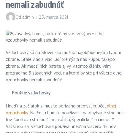
nemali zabudnúť
Od
admin
25. marca 2021
Vzduchovky sú na Slovensku možno najobľúbenejším typom
zbrane. Stále viac a viac ľudí premýšľa nad kúpou takejto
zbrane. Ak medzi nich patríte aj vy, v tomto článku vám
prezradíme 5 zásadných vecí, na ktoré by ste pri výbere dlhej
vzduchovky nemali zabudnúť.
Použitie vzduchovky
Hneď na začiatok si musíte poriadne premyslieť účel
dlhej
vzduchovky
. Na čo ju budete používať – na obyčajné strieľanie,
lov, športovú streľbu či nejakú inú, špecifickejšiu činnosť?
Väčšinou sa vzduchovka používa hneď na viacero druhov