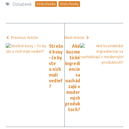
Označené:
Vzduchovka
Vzduchovky
Previous Article
Next Article
Strešn
Aké
é boxy
kozme
– čo by
tické
ste
ingredi
o nich
encie
mali
sa
vedieť
nachád
?
zajú v
moder
ných
produk
toch?