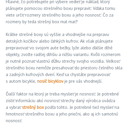
Hlavné, čo potrebujete pri výbere vedieť je náklad, ktorý
plánujete pomocou strešného boxu prepraviť. Vďaka tomu
viete určiť rozmery strešného boxu a jeho nosnosť. Čo za
rozmery by teda strešný box mal mať?
Krátke strešné boxy sú vyššie a vhodnejšie na prepravu
detských kočíkov alebo ľahkých kufrov. Ak však plánujete
prepravovať vo svojom aute bežky, lyže alebo ďalšie dlhé
objekty, zvoľte radšej dlhšiu a nižšiu variantu. Kvôli rozmerom
je nutné poznať vlastnú dĺžku strechy svojho vozidla. Veľkosť
strešného boxu nemôže presahovať do priestoru čelného skla
a zadných kufrových dverí. Keď sa chystáte prepravovať
s autom bicykle,
nosič bicyklov
je pre vás vhodnejší.
Ďalší faktor na ktorý je treba myslieť je nosnosť. Je potrebné
zistiť informáciu akú nosnosť strechy daný výrobca uvádza
a vybrať
strešný box
podľa tohto. Je potrebné tiež myslieť na
hmotnosť strešného boxu a jeho priečni, ako aj ich samotnú
nosnosť.