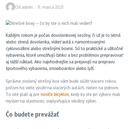
Od
admin
11. marca 2021
Každým rokom je počas dovolenkovej sezóny, či už je to letná
alebo zimná dovolenka, vidieť autá s namontovanými
cyklovozíkmi alebo strešnými boxmi. Sú to praktické a užitočné
vybavenia, ktoré umožňujú ľahko a bez problémov prepravovať
aj ťažší náklad. Ako najvhodnejšie sa prejavujú na prepravu
športového vybavenia, snowboardov alebo lyží.
Správne zvolený strešný box vám bude slúžiť viacero rokov,
pričom ho viete využiť na viacerých autách, nielen na jednom.
To isté platí aj pre
nosiče bicyklov
, kedy by ste pri výbere mali
myslieť na vlastnosti, ovplyvňujúce ideálny výber.
Čo budete prevážať