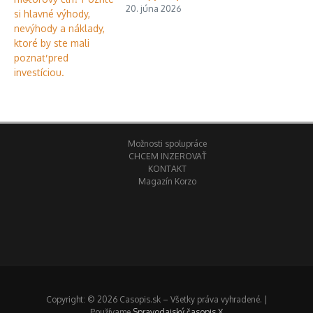
20. júna 2026
Možnosti spolupráce
CHCEM INZEROVAŤ
KONTAKT
Magazín Korzo
Copyright: © 2026 Casopis.sk – Všetky práva vyhradené. |
Používame
Spravodajský časopis X