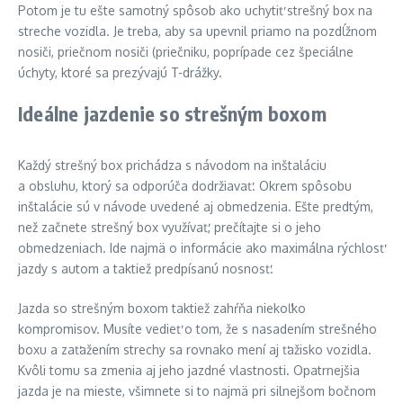
Potom je tu ešte samotný spôsob ako uchytiť strešný box na
streche vozidla. Je treba, aby sa upevnil priamo na pozdĺžnom
nosiči, priečnom nosiči (priečniku, poprípade cez špeciálne
úchyty, ktoré sa prezývajú T-drážky.
Ideálne jazdenie so strešným boxom
Každý strešný box prichádza s návodom na inštaláciu
a obsluhu, ktorý sa odporúča dodržiavať. Okrem spôsobu
inštalácie sú v návode uvedené aj obmedzenia. Ešte predtým,
než začnete strešný box využívať, prečítajte si o jeho
obmedzeniach. Ide najmä o informácie ako maximálna rýchlosť
jazdy s autom a taktiež predpísanú nosnosť.
Jazda so strešným boxom taktiež zahŕňa niekoľko
kompromisov. Musíte vedieť o tom, že s nasadením strešného
boxu a zaťažením strechy sa rovnako mení aj ťažisko vozidla.
Kvôli tomu sa zmenia aj jeho jazdné vlastnosti. Opatrnejšia
jazda je na mieste, všimnete si to najmä pri silnejšom bočnom