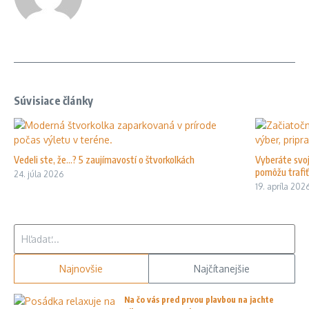
Súvisiace články
Vedeli ste, že…? 5 zaujímavostí o štvorkolkách
Vyberáte svoj
pomôžu trafiť 
24. júla 2026
19. apríla 202
Hľadať:
Najnovšie
Najčítanejšie
Na čo vás pred prvou plavbou na jachte