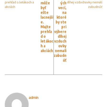
môže
ých
byť
vecí,
ešte
na
lacnejši
ktoré
e.
by ste
Majte
pri
prehľa
výbere
d o
dlhej
letákoc
vzduch
h a
ovky
akciách
nemali
zabudn
úť
admin