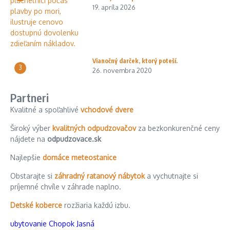
19. apríla 2026
Vianočný darček, ktorý poteší.
3
26. novembra 2020
Partneri
Kvalitné a spoľahlivé
vchodové dvere
Široký výber
kvalitných odpudzovačov
za bezkonkurenčné ceny
nájdete na
odpudzovace.sk
Najlepšie
domáce meteostanice
Obstarajte si
záhradný ratanový nábytok
a vychutnajte si
príjemné chvíle v záhrade naplno.
Detské koberce
rozžiaria každú izbu.
ubytovanie Chopok Jasná