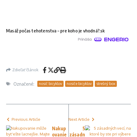
Masáž počas tehotenstva – pre koho je vhodná?.sk
Zdieľať článok
Označené:
nosič bicyklov
nosiče bicyklov
strešný box
Previous Article
Next Article
Nakup
5
ovanie
zásadn