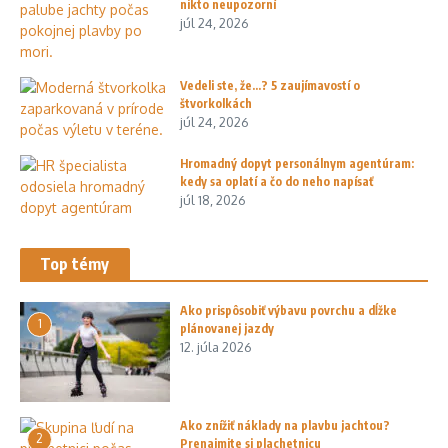
nikto neupozorní
júl 24, 2026
Vedeli ste, že…? 5 zaujímavostí o
štvorkolkách
júl 24, 2026
Hromadný dopyt personálnym agentúram:
kedy sa oplatí a čo do neho napísať
júl 18, 2026
Top témy
Ako prispôsobiť výbavu povrchu a dĺžke
1
plánovanej jazdy
12. júla 2026
Ako znížiť náklady na plavbu jachtou?
2
Prenajmite si plachetnicu