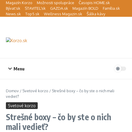
Preskočiť na obsah
Magazín Korzo
Možnosti spolupráce
Časopis HOME.sk
Bývať.sk
STAVITEĽ.sk
GAZDA.sk
Magazín BOLD
Família.sk
News.sk
Top5.sk
Wellness Magazin.sk
Šálka kávy
Menu
Domov
/
Svetové korzo
/
Strešné boxy – čo by ste o nich mali
vedieť?
Svetové korzo
Strešné boxy – čo by ste o nich
mali vedieť?