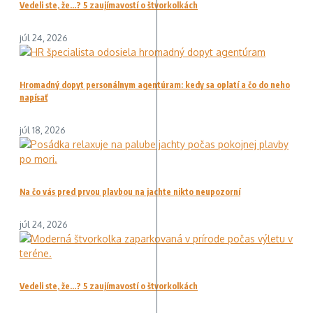
Vedeli ste, že…? 5 zaujímavostí o štvorkolkách
júl 24, 2026
Hromadný dopyt personálnym agentúram: kedy sa oplatí a čo do neho
napísať
júl 18, 2026
Na čo vás pred prvou plavbou na jachte nikto neupozorní
júl 24, 2026
Vedeli ste, že…? 5 zaujímavostí o štvorkolkách