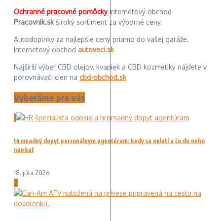
Ochranné pracovné pomôcky
internetový obchod
Pracovnik.sk
široký sortiment za výborné ceny.
Autodoplnky za najlepšie ceny priamo do vašej garáže.
Internetový obchod
autoveci.sk
Najširší výber CBD olejov, kvapiek a CBD kozmetiky nájdete v
porovnávači cien na
cbd-obchod.sk
Vyberáme pre vás
1
Hromadný dopyt personálnym agentúram: kedy sa oplatí a čo do neho
napísať
18. júla 2026
2