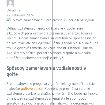
Od
admin
22. februára 2024
Odhad vzdialenosti jamky od hráča je v golfe jedným
z kľúčových parametrov pre presnejší úder a zlepšovanie
výkonu. Počas zameriavania sa veľa hráčov spolieha nielen
na svoj zrak, ale tiež využívajú rôzne zariadenia. Novinkou na
trhu je golfový zameriavač vzdialenosti Bushnell Tour V6.
Ako si tento prístroj poradí s výzvami v golfe a ako vám
pomôže dosahovať presnejšie údery?
Spôsoby zameriavania vzdialenosti v
golfe
Pre dosahovanie progresu v golfe niekedy nestačia ani tie
najlepšie
golfové palice
. Potrebné je presné zameranie
vzdialenosti bunkru, prekážky, jamky či iného bodu na ihrisku.
V minulosti sa vzdialenosť zameriavala len pomocou
zmyslov, teda očí, a istých matematických a geometrických