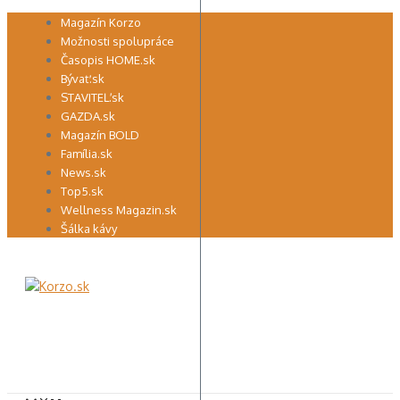
Preskočiť
Magazín Korzo
na
Možnosti spolupráce
obsah
Časopis HOME.sk
Bývať.sk
STAVITEĽ.sk
GAZDA.sk
Magazín BOLD
Família.sk
News.sk
Top5.sk
Wellness Magazin.sk
Šálka kávy