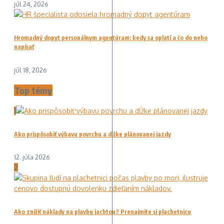
júl 24, 2026
Hromadný dopyt personálnym agentúram: kedy sa oplatí a čo do neho
napísať
júl 18, 2026
Top témy
1
Ako prispôsobiť výbavu povrchu a dĺžke plánovanej jazdy
12. júla 2026
2
Ako znížiť náklady na plavbu jachtou? Prenajmite si plachetnicu