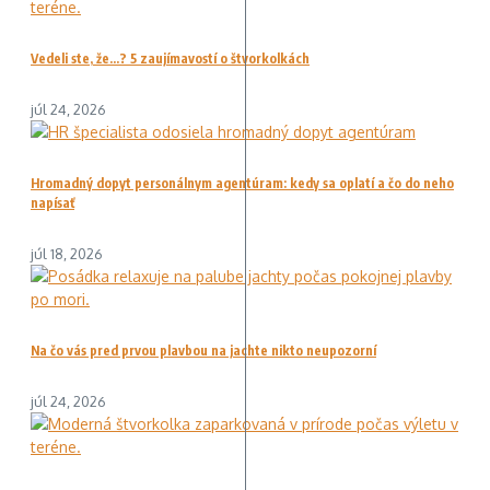
Vedeli ste, že…? 5 zaujímavostí o štvorkolkách
júl 24, 2026
Hromadný dopyt personálnym agentúram: kedy sa oplatí a čo do neho
napísať
júl 18, 2026
Na čo vás pred prvou plavbou na jachte nikto neupozorní
júl 24, 2026