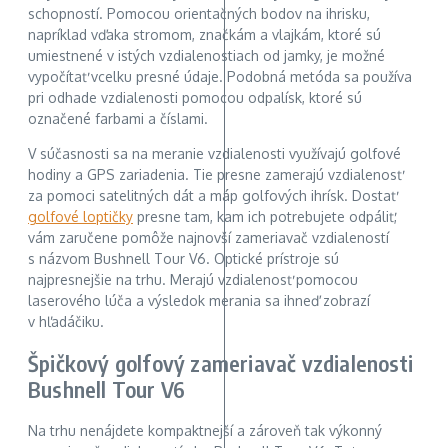
schopností. Pomocou orientačných bodov na ihrisku,
napríklad vďaka stromom, značkám a vlajkám, ktoré sú
umiestnené v istých vzdialenostiach od jamky, je možné
vypočítať vcelku presné údaje. Podobná metóda sa používa
pri odhade vzdialenosti pomocou odpalísk, ktoré sú
označené farbami a číslami.
V súčasnosti sa na meranie vzdialenosti využívajú golfové
hodiny a GPS zariadenia. Tie presne zamerajú vzdialenosť
za pomoci satelitných dát a máp golfových ihrísk. Dostať
golfové loptičky
presne tam, kam ich potrebujete odpáliť,
vám zaručene pomôže najnovší zameriavač vzdialeností
s názvom Bushnell Tour V6. Optické prístroje sú
najpresnejšie na trhu. Merajú vzdialenosť pomocou
laserového lúča a výsledok merania sa ihneď zobrazí
v hľadáčiku.
Špičkový golfový zameriavač vzdialenosti
Bushnell Tour V6
Na trhu nenájdete kompaktnejší a zároveň tak výkonný