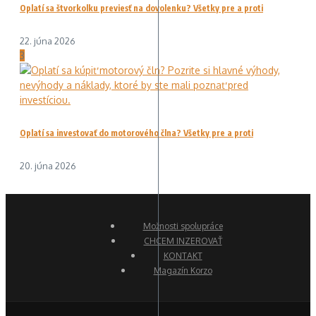
Oplatí sa štvorkolku previesť na dovolenku? Všetky pre a proti
22. júna 2026
3
Oplatí sa investovať do motorového člna? Všetky pre a proti
20. júna 2026
Možnosti spolupráce
CHCEM INZEROVAŤ
KONTAKT
Magazín Korzo