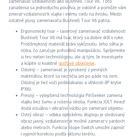
zameriavač vzdialeností ako Bushnell Tour V6. Toto
zariadenia sa jednoducho používa, je odolné a pomôže vám
zmerať vzdialenosť k vlajke i inému cieľu na ihrisku. Medzi
ostatné plusy zameriavača Bushnell Tour V6 patria:
Ergonomický tvar – laserový zameriavač vzdialeností
Bushnell Tour V6 má tvar, ktorý sa dobre drží v ruke.
Protišmykový materiál bráni vykĺznutiu. Jeho váha je
nízka, čo zaručuje pohodlnú manipuláciu. Spríjemnite
si hru nielen technológiou, ale aj tým, že investujete
a kúpite si kvalitné
golfové oblečenie
.
Odolný – zameriavač je vyrobený z pevných
materiálov, ktoré sa nezničia ani po páde na zem.
Odolný je tiež voči poškriabaniu a vlhkosti (IP krytie
IPX6).
Presný – vylepšená technológia PinSeeker zameria
vlajku bez šumu a rušenia okolia. Funkcia JOLT ihneď
dodá vizuálnu i vibračnú väzbu po zameraní objektu.
Ostrý obraz – vďaka optickému displeju je sledovaný
obraz jasný, vzdialenosť je možné zamerať v yardoch
alebo metroch. Funkcia Slope Switch umožní zapnúť
i vypnúť korekciu podľa sklonu terénu.