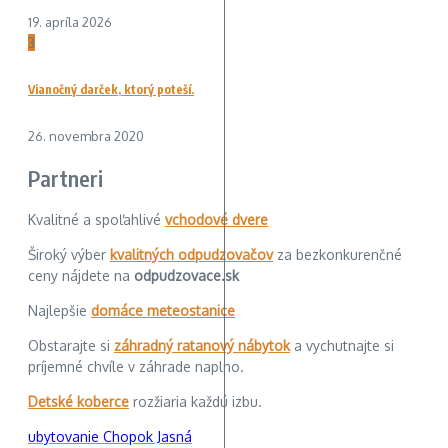
19. apríla 2026
3
Vianočný darček, ktorý poteší.
26. novembra 2020
Partneri
Kvalitné a spoľahlivé
vchodové dvere
Široký výber
kvalitných odpudzovačov
za bezkonkurenčné
ceny nájdete na
odpudzovace.sk
Najlepšie
domáce meteostanice
Obstarajte si
záhradný ratanový nábytok
a vychutnajte si
príjemné chvíle v záhrade naplno.
Detské koberce
rozžiaria každú izbu.
ubytovanie Chopok Jasná