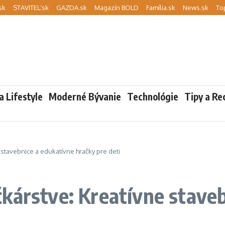
sk
STAVITEĽ.sk
GAZDA.sk
Magazín BOLD
Família.sk
News.sk
To
a Lifestyle
Moderné Bývanie
Technológie
Tipy a Re
 stavebnice a edukatívne hračky pre deti
kárstve: Kreatívne stave