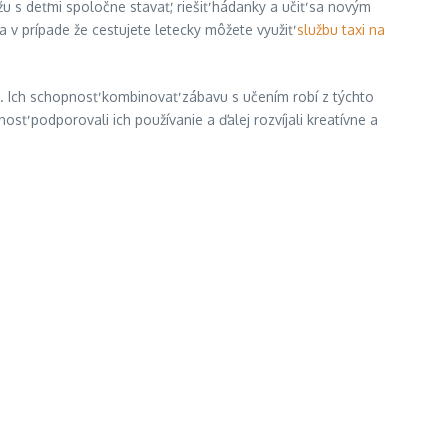
ôžu s deťmi spoločne stavať, riešiť hádanky a učiť sa novým
 a v prípade že cestujete letecky môžete využiť
službu taxi na
e. Ich schopnosť kombinovať zábavu s učením robí z týchto
ť podporovali ich používanie a ďalej rozvíjali kreatívne a