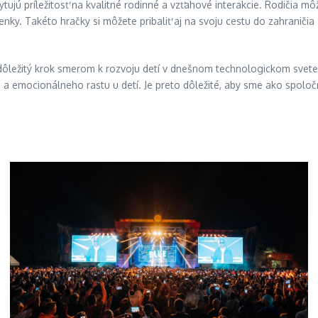
kytujú príležitosť na kvalitné rodinné a vzťahové interakcie. Rodičia m
nky. Takéto hračky si môžete pribaliť aj na svoju cestu do zahraničia
ú dôležitý krok smerom k rozvoju detí v dnešnom technologickom svet
 emocionálneho rastu u detí. Je preto dôležité, aby sme ako spoločnos