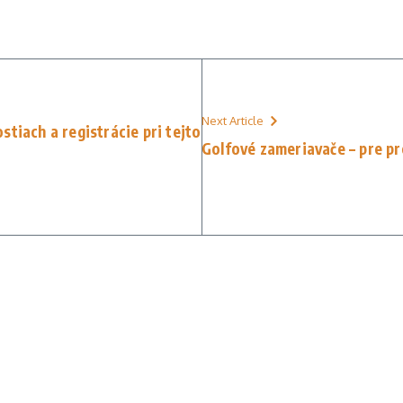
Next Article
tiach a registrácie pri tejto
Golfové zameriavače – pre pre