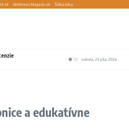
p5.sk
Wellness Magazin.sk
Šálka kávy
cenzie
sobota, 25 júla, 2026
bnice a edukatívne