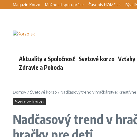
Preskočiť na obsah
Magazín Korzo
Možnosti spolupráce
Časopis HOME.sk
Bývať.
Aktuality a Spoločnosť
Svetové korzo
Vzťahy 
Zdravie a Pohoda
Domov
/
Svetové korzo
/
Nadčasový trend v hračkárstve: Kreatívne
Svetové korzo
Nadčasový trend v hrač
hračky pre deti