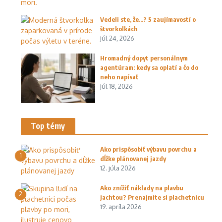
Vedeli ste, že…? 5 zaujímavostí o
štvorkolkách
júl 24, 2026
Hromadný dopyt personálnym
agentúram: kedy sa oplatí a čo do
neho napísať
júl 18, 2026
Top témy
Ako prispôsobiť výbavu povrchu a
1
dĺžke plánovanej jazdy
12. júla 2026
Ako znížiť náklady na plavbu
2
jachtou? Prenajmite si plachetnicu
19. apríla 2026