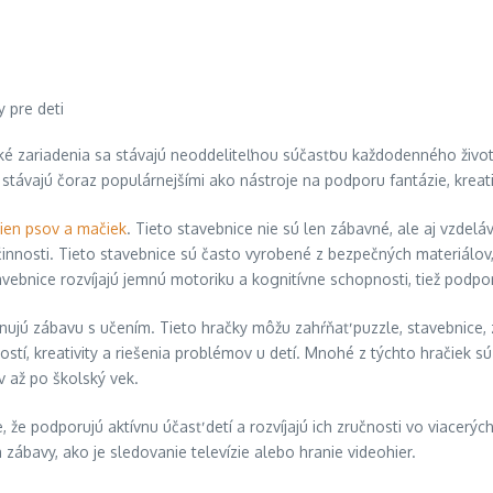
ké zariadenia sa stávajú neoddeliteľnou súčasťou každodenného života
 stávajú čoraz populárnejšími ako nástroje na podporu fantázie, kreat
ien psov a mačiek
. Tieto stavebnice nie sú len zábavné, ale aj vzdeláv
činnosti. Tieto stavebnice sú často vyrobené z bezpečných materiálov
tavebnice rozvíjajú jemnú motoriku a kognitívne schopnosti, tiež podpo
jú zábavu s učením. Tieto hračky môžu zahŕňať puzzle, stavebnice, z
ostí, kreativity a riešenia problémov u detí. Mnohé z týchto hračiek 
 až po školský vek.
 že podporujú aktívnu účasť detí a rozvíjajú ich zručnosti vo viacerýc
 zábavy, ako je sledovanie televízie alebo hranie videohier.