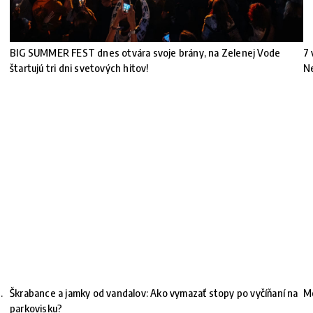
BIG SUMMER FEST dnes otvára svoje brány, na Zelenej Vode
7 
štartujú tri dni svetových hitov!
N
.
Škrabance a jamky od vandalov: Ako vymazať stopy po vyčíňaní na
Mó
parkovisku?