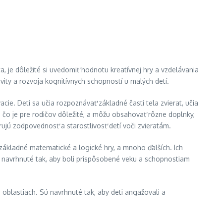
, je dôležité si uvedomiť hodnotu kreatívnej hry a vzdelávania
ivity a rozvoja kognitívnych schopností u malých detí.
acie. Deti sa učia rozpoznávať základné časti tela zvierat, učia
, čo je pre rodičov dôležité, a môžu obsahovať rôzne doplnky,
rujú zodpovednosť a starostlivosť detí voči zvieratám.
ákladné matematické a logické hry, a mnoho ďalších. Ich
sú navrhnuté tak, aby boli prispôsobené veku a schopnostiam
h oblastiach. Sú navrhnuté tak, aby deti angažovali a