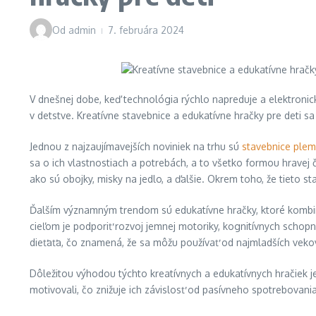
Od
admin
7. februára 2024
V dnešnej dobe, keď technológia rýchlo napreduje a elektronic
v detstve. Kreatívne stavebnice a edukatívne hračky pre deti sa
Jednou z najzaujímavejších noviniek na trhu sú
stavebnice plem
sa o ich vlastnostiach a potrebách, a to všetko formou hravej 
ako sú obojky, misky na jedlo, a ďalšie. Okrem toho, že tieto s
Ďalším významným trendom sú edukatívne hračky, ktoré kombinu
cieľom je podporiť rozvoj jemnej motoriky, kognitívnych schopn
dieťaťa, čo znamená, že sa môžu používať od najmladších vekov
Dôležitou výhodou týchto kreatívnych a edukatívnych hračiek je,
motivovali, čo znižuje ich závislosť od pasívneho spotrebovania