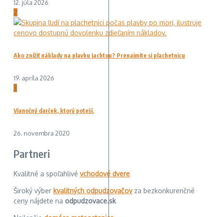
12. júla 2026
2
Ako znížiť náklady na plavbu jachtou? Prenajmite si plachetnicu
19. apríla 2026
3
Vianočný darček, ktorý poteší.
26. novembra 2020
Partneri
Kvalitné a spoľahlivé
vchodové dvere
Široký výber
kvalitných odpudzovačov
za bezkonkurenčné
ceny nájdete na
odpudzovace.sk