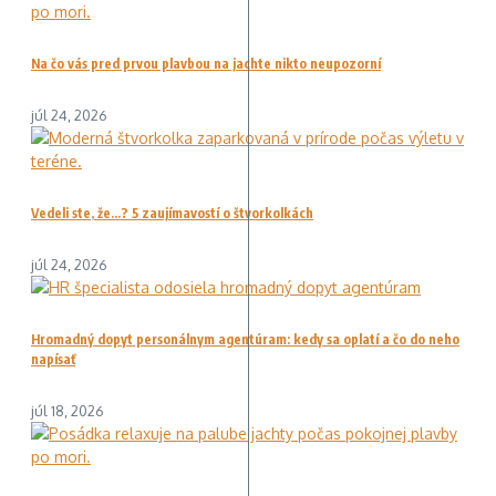
Na čo vás pred prvou plavbou na jachte nikto neupozorní
júl 24, 2026
Vedeli ste, že…? 5 zaujímavostí o štvorkolkách
júl 24, 2026
Hromadný dopyt personálnym agentúram: kedy sa oplatí a čo do neho
napísať
júl 18, 2026