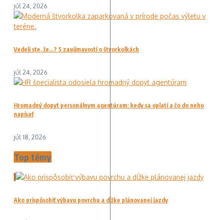
júl 24, 2026
Vedeli ste, že…? 5 zaujímavostí o štvorkolkách
júl 24, 2026
Hromadný dopyt personálnym agentúram: kedy sa oplatí a čo do neho
napísať
júl 18, 2026
Top témy
1
Ako prispôsobiť výbavu povrchu a dĺžke plánovanej jazdy