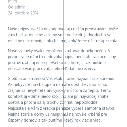
Od
admin
24. októbra 2014
Naše príjmy zväčša nezodpovedajú naším predstavám. Vyžiť
z nich však musíme aj keby sme nechceli. Jednoducho sa
musíme uskromniť, a ak chceme, dokážeme ušetriť aj z mála.
Naše výdavky však nemôžeme znižovať donekonečna. V
prvom rade nám to nedovolia najmä neustále rastúce ceny
potravín, ale aj energií. Všetko ide hore, a tak musíme
neustále viac pracovať, alebo hľadať iné rezervy.
S blížiacou sa zimou Vás však možno najviac trápi kúrenie.
Ak nebývate na chalupe a nemáte dosť dreva na zimu,
zrejme sa nevyhnete ani vysokým účtom za teplo. Tento
komfort aj v zime niečo stojí, no ani pri najväčšej snahe
ušetriť a pritom sa aj trochu zohriať, nepochodíte.
Najčastejšie Vám z vrecka peniaze vyberá samotná stavba.
Najmä staršie domy už nespĺňajú najnovšie kritériá pre
úsporný domov, a tak platíme každý rok viac a viac.