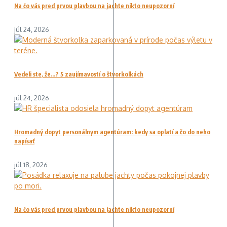
Na čo vás pred prvou plavbou na jachte nikto neupozorní
júl 24, 2026
Vedeli ste, že…? 5 zaujímavostí o štvorkolkách
júl 24, 2026
Hromadný dopyt personálnym agentúram: kedy sa oplatí a čo do neho
napísať
júl 18, 2026
Na čo vás pred prvou plavbou na jachte nikto neupozorní