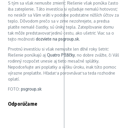
S tým sa však nemusíte zmieriť. Riešenie však ponúka často
iba zateplenie. Táto investícia si vyžaduje nemalú hotovosť,
no neskôr sa Vám vráti v podobe podstatne nižších účtov za
teplo. Dôvodom prečo sa v zime nezohrejete, a predsa
platíte nemalé čiastky, sú úniky tepla. Zatepľovanie domu
tak môže predstavovať jedinú cestu, ako ušetriť. Viac sa o
tejto možnosti
dozviete na psgroup.sk
.
Prvotnú investíciu si však nemusíte len dlhé roky šetriť.
Riešenie ponúkajú aj
Quatro Pôžičky
, no dobre zvážte, či Váš
rodinný rozpočet unesie aj tieto mesačné splátky.
Nepodceňujte ani poplatky a výšku úroku, inak túto pomoc
výrazne preplatíte. Hľadať a porovnávať sa teda rozhodne
oplatí.
FOTO:
psgroup.sk
Odporúčame