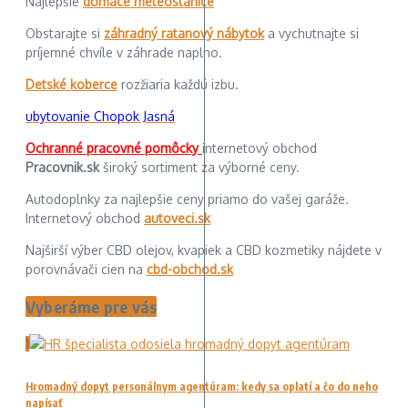
Najlepšie
domáce meteostanice
Obstarajte si
záhradný ratanový nábytok
a vychutnajte si
príjemné chvíle v záhrade naplno.
Detské koberce
rozžiaria každú izbu.
ubytovanie Chopok Jasná
Ochranné pracovné pomôcky
internetový obchod
Pracovnik.sk
široký sortiment za výborné ceny.
Autodoplnky za najlepšie ceny priamo do vašej garáže.
Internetový obchod
autoveci.sk
Najširší výber CBD olejov, kvapiek a CBD kozmetiky nájdete v
porovnávači cien na
cbd-obchod.sk
Vyberáme pre vás
1
Hromadný dopyt personálnym agentúram: kedy sa oplatí a čo do neho
napísať