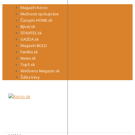
Preskočiť
Magazín Korzo
na
Možnosti spolupráce
obsah
Časopis HOME.sk
Bývať.sk
STAVITEĽ.sk
GAZDA.sk
Magazín BOLD
Família.sk
News.sk
Top5.sk
Wellness Magazin.sk
Šálka kávy