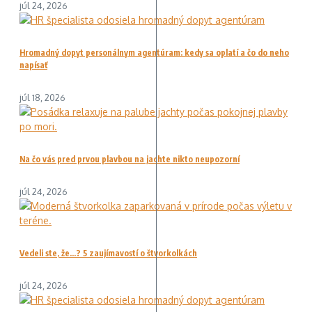
júl 24, 2026
Hromadný dopyt personálnym agentúram: kedy sa oplatí a čo do neho
napísať
júl 18, 2026
Na čo vás pred prvou plavbou na jachte nikto neupozorní
júl 24, 2026
Vedeli ste, že…? 5 zaujímavostí o štvorkolkách
júl 24, 2026