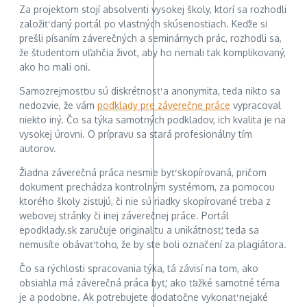
Za projektom stojí absolventi vysokej školy, ktorí sa rozhodli
založiť daný portál po vlastných skúsenostiach. Keďže si
prešli písaním záverečných a seminárnych prác, rozhodli sa,
že študentom uľahčia život, aby ho nemali tak komplikovaný,
ako ho mali oni.
Samozrejmosťou sú diskrétnosť a anonymita, teda nikto sa
nedozvie, že vám
podklady pre záverečne práce
vypracoval
niekto iný. Čo sa týka samotných podkladov, ich kvalita je na
vysokej úrovni. O prípravu sa stará profesionálny tím
autorov.
Žiadna záverečná práca nesmie byť skopírovaná, pričom
dokument prechádza kontrolným systémom, za pomocou
ktorého školy zisťujú, či nie sú riadky skopírované treba z
webovej stránky či inej záverečnej práce. Portál
epodklady.sk zaručuje originalitu a unikátnosť, teda sa
nemusíte obávať toho, že by ste boli označení za plagiátora.
Čo sa rýchlosti spracovania týka, tá závisí na tom, ako
obsiahla má záverečná práca byť, ako ťažké samotné téma
je a podobne. Ak potrebujete dodatočne vykonať nejaké