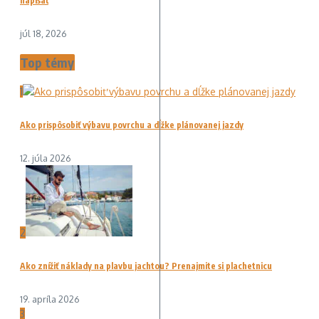
napísať
júl 18, 2026
Top témy
1
Ako prispôsobiť výbavu povrchu a dĺžke plánovanej jazdy
12. júla 2026
2
Ako znížiť náklady na plavbu jachtou? Prenajmite si plachetnicu
19. apríla 2026
3