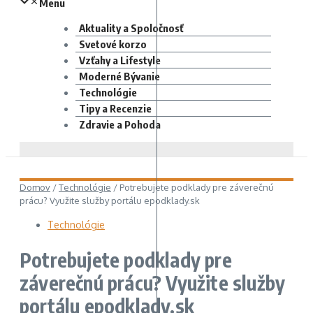
Menu
Aktuality a Spoločnosť
Svetové korzo
Vzťahy a Lifestyle
Moderné Bývanie
Technológie
Tipy a Recenzie
Zdravie a Pohoda
Domov
/
Technológie
/
Potrebujete podklady pre záverečnú
prácu? Využite služby portálu epodklady.sk
Technológie
Potrebujete podklady pre
záverečnú prácu? Využite služby
portálu epodklady.sk