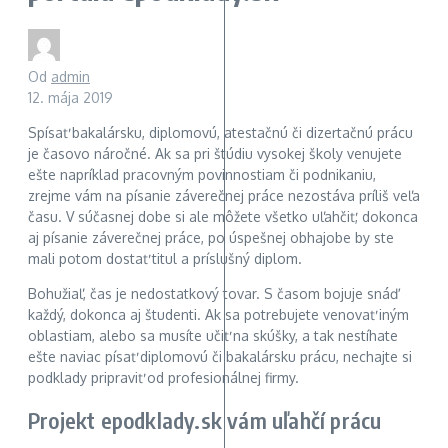
Od
admin
12. mája 2019
Spísať bakalársku, diplomovú, atestačnú či dizertačnú prácu
je časovo náročné. Ak sa pri štúdiu vysokej školy venujete
ešte napríklad pracovným povinnostiam či podnikaniu,
zrejme vám na písanie záverečnej práce nezostáva príliš veľa
času. V súčasnej dobe si ale môžete všetko uľahčiť, dokonca
aj písanie záverečnej práce, po úspešnej obhajobe by ste
mali potom dostať titul a príslušný diplom.
Bohužiaľ, čas je nedostatkový tovar. S časom bojuje snáď
každý, dokonca aj študenti. Ak sa potrebujete venovať iným
oblastiam, alebo sa musíte učiť na skúšky, a tak nestíhate
ešte naviac písať diplomovú či bakalársku prácu, nechajte si
podklady pripraviť od profesionálnej firmy.
Projekt epodklady.sk vám uľahčí prácu