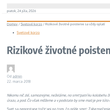
piatok, 24 júla, 2026
Domov
/
Svetové korzo
/
Rizikové životné poistenie sa vždy oplatí
Svetové korzo
Rizikové životné poisten
Od
admin
22. marca 2018
Nikomu nič zlé, samozrejme, neželáme, no smrť patrí ku kolobehu živ
úrazu, a pod. Čo však môžeme a v podstate by sme mali je pre túto e
Svet sa neprestane točiť ani po tom, čo príde smrť. Zabezpečeni