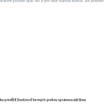
bratom pošlete späť. No a tým vaše starosti končia. Ste poistení
ko predĺžiť životnosť herných prvkov správnou údržbou