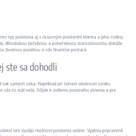
ento typ poistenia aj s úrazovým poistením klienta a jeho rodiny.
ami, dlhodobou liečebnou a poliečebnou starostlivosťou dokáže
ou životnou poistkou o vás finančne postará.
 ste sa dohodli
ak samých seba. Napríklad pri šetrení okolností vzniku
de vás to stáť veľa. Dôjde k zníženiu poistného plnenia a pre
zdatní iste využijú možnosť poistenia online. Vyplnia pripravené