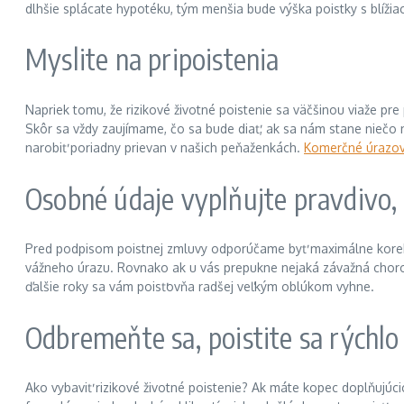
dlhšie splácate hypotéku, tým menšia bude výška poistky s blíži
Myslite na pripoistenia
Napriek tomu, že rizikové životné poistenie sa väčšinou viaže pre 
Skôr sa vždy zaujímame, čo sa bude diať, ak sa nám stane niečo 
narobiť poriadny prievan v našich peňaženkách.
Komerčné úrazov
Osobné údaje vyplňujte pravdivo,
Pred podpisom poistnej zmluvy odporúčame byť maximálne korektn
vážneho úrazu. Rovnako ak u vás prepukne nejaká závažná choro
ďalšie roky sa vám poisťovňa radšej veľkým oblúkom vyhne.
Odbremeňte sa, poistite sa rýchlo
Ako vybaviť rizikové životné poistenie? Ak máte kopec doplňujúcic