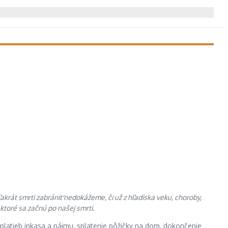
akrát smrti zabrániť nedokážeme, či už z hľadiska veku, choroby,
ktoré sa začnú po našej smrti.
 platieb inkasa a nájmu, splatenie pôžičky na dom, dokončenie