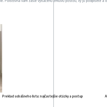
e. Poisťovňa vám zašle vytlačenú zmluvu poštou, vy ju podpíšete a o
Preklad sobášneho listu: najčastejšie otázky a postup
A