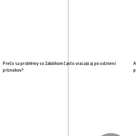
Prečo sa problémy so žalúdkom často vracajú aj po odznení
A
príznakov?
p