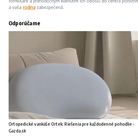
formuláre a jednoduchým kliknutím ich odošlú do centra poisťovn
a vaša
rodina
zabezpečená.
Odporúčame
Ortopedické vankúše Ortek: Riešenia pre každodenné pohodlie -
Gazda.sk