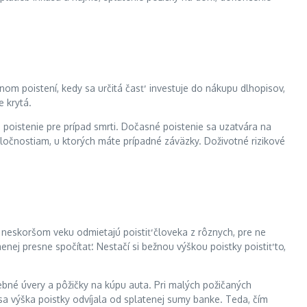
čnom poistení, kedy sa určitá časť investuje do nákupu dlhopisov,
e krytá.
é poistenie pre prípad smrti. Dočasné poistenie sa uzatvára na
oločnostiam, u ktorých máte prípadné záväzky. Doživotné rizikové
 v neskoršom veku odmietajú poistiť človeka z rôznych, pre ne
enej presne spočítať. Nestačí si bežnou výškou poistky poistiť to,
ebné úvery a pôžičky na kúpu auta. Pri malých požičaných
sa výška poistky odvíjala od splatenej sumy banke. Teda, čím