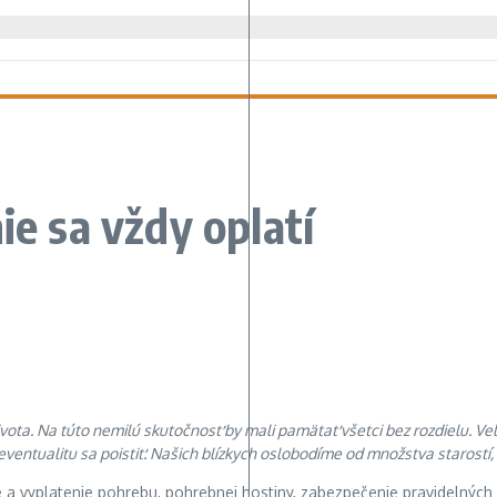
ie sa vždy oplatí
ota. Na túto nemilú skutočnosť by mali pamätať všetci bez rozdielu. Veľ
ventualitu sa poistiť. Našich blízkych oslobodíme od množstva starostí, 
e a vyplatenie pohrebu, pohrebnej hostiny, zabezpečenie pravidelných