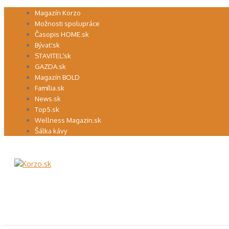
Preskočiť
Magazín Korzo
na
Možnosti spolupráce
obsah
Časopis HOME.sk
Bývať.sk
STAVITEĽ.sk
GAZDA.sk
Magazín BOLD
Família.sk
News.sk
Top5.sk
Wellness Magazin.sk
Šálka kávy