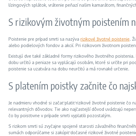
lízingových splátok, vrátenie peňazí našim kamarátom, finančný
S rizikovým životným poistením ne
Poistenie pre prípad smrti sa nazýva
rizikové životné poistenie
. Ž
alebo podielových fondov a akcií. Pri rizikovom životnom poistení
Existujú dve také základné formy rizikového životného poistenia.
dobu určitú a peniaze sa vyplácajú osobám, ktoré si určíte pri 
poistenie sa uzatvára na dobu neurčitú a má rovnaké určenie.
S platením poistky začnite čo najs
Je nadmieru vhodné si začať platiť rizikové životné poistenie čo 
relevantných dôvodov. Tie ako najčastejší dôvod uvádzajú neper
čo by poisťovne v prípade smrti vyplatili pozostalým.
S rizikom smrti sú zvyčajne spojené starosti závažného finančné
sumách odporúčame si zakúpiť dočasné rizikové životné poistenie