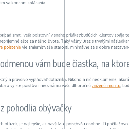
acim sa koncom splácania.
prípad smrti, veľa poisťovní v snahe prilákať budúcich klientov spája t
nepríjemné ešte za nášho života. Taký vážny úraz s trvalými následk
é poistenie
vie zmierniť vaše starosti, minimálne sa s dobre nastaven
 odmenou vám bude čiastka, na ktorej
ý a pravdivo vyplňovať dotazníky. Nikoho a nič neoklameme, akurát t
ba a vy ste poisťovni neoznámili vašu dlhoročnú
zníženú imunitu
, bu
 z pohodlia obývačky
h otázok, je najlepšie, ak navštívite poisťovňu osobne. Tí počítačovo 