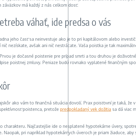
ch záväzkov má každý z nás celkom dosť.
treba váhať, ide predsa o vás
iadna jeho časť sa neinvestuje ako je to pri kapitálovom alebo investi
 nič nezískate, avšak ani nič nestrácate. Vaša poistka je tak maximáln
 Prvou je dočasné poistenie pre prípad smrti a tou druhou je doživotn
podpise poistnej zmluvy. Peniaze budú rovnako vyplatené finančným sp
kôr
najskôr ako vám to finančná situácia dovolí. Prax poisťovní je taká, že
spektívnosť poistenca, pretože
predpokladaný vek dožitia
sa dá viac m
ho charakteru. Najčastejšie ide o nesplatené hypotekárne úvery, spotr
. Naopak, pri napríklad hypotekárnych úveroch je priam žiaduce, aby 