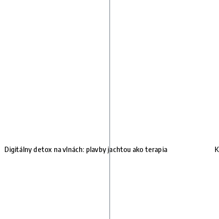
e
Digitálny detox na vlnách: plavby jachtou ako terapia
K