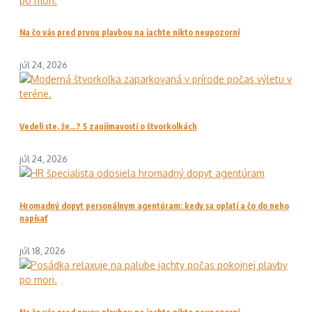
Na čo vás pred prvou plavbou na jachte nikto neupozorní
júl 24, 2026
Vedeli ste, že…? 5 zaujímavostí o štvorkolkách
júl 24, 2026
Hromadný dopyt personálnym agentúram: kedy sa oplatí a čo do neho
napísať
júl 18, 2026