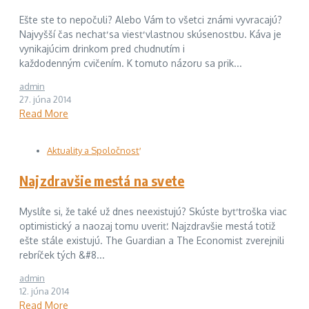
Ešte ste to nepočuli? Alebo Vám to všetci známi vyvracajú?
Najvyšší čas nechať sa viesť vlastnou skúsenosťou. Káva je
vynikajúcim drinkom pred chudnutím i
každodenným cvičením. K tomuto názoru sa prik...
admin
27. júna 2014
Read More
Aktuality a Spoločnosť
Najzdravšie mestá na svete
Myslíte si, že také už dnes neexistujú? Skúste byť troška viac
optimistický a naozaj tomu uveriť. Najzdravšie mestá totiž
ešte stále existujú. The Guardian a The Economist zverejnili
rebríček tých &#8...
admin
12. júna 2014
Read More