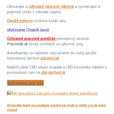
Obstarajte si
záhradný ratanový nábytok
a vychutnajte si
príjemné chvíle v záhrade naplno.
Detské koberce
rozžiaria každú izbu.
ubytovanie Chopok Jasná
Ochranné pracovné pomôcky
internetový obchod
Pracovnik.sk
široký sortiment za výborné ceny.
Autodoplnky za najlepšie ceny priamo do vašej garáže.
Internetový obchod
autoveci.sk
Najširší výber CBD olejov, kvapiek a CBD kozmetiky nájdete v
porovnávači cien na
cbd-obchod.sk
Vyberáme pre vás
1
Hromadný dopyt personálnym agentúram: kedy sa oplatí a čo do neho
napísať