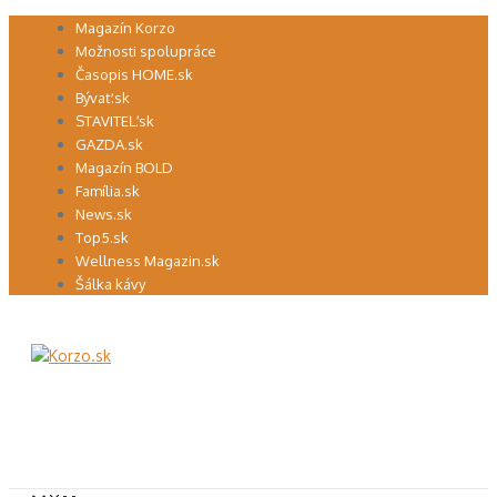
Preskočiť
Magazín Korzo
na
Možnosti spolupráce
obsah
Časopis HOME.sk
Bývať.sk
STAVITEĽ.sk
GAZDA.sk
Magazín BOLD
Família.sk
News.sk
Top5.sk
Wellness Magazin.sk
Šálka kávy