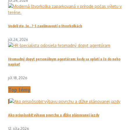
júl 24, 2026
Vedeli ste, že…? 5 zaujímavostí o štvorkolkách
júl 24, 2026
Hromadný dopyt personálnym agentúram: kedy sa oplatí a čo do neho
napísať
júl 18, 2026
Top témy
1
Ako prispôsobiť výbavu povrchu a dĺžke plánovanej jazdy
12. júla 2026