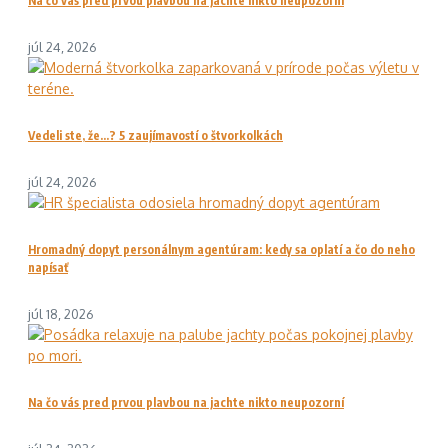
Na čo vás pred prvou plavbou na jachte nikto neupozorní
júl 24, 2026
Vedeli ste, že…? 5 zaujímavostí o štvorkolkách
júl 24, 2026
Hromadný dopyt personálnym agentúram: kedy sa oplatí a čo do neho
napísať
júl 18, 2026
Na čo vás pred prvou plavbou na jachte nikto neupozorní