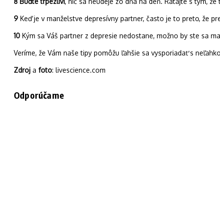
8 Buďte trpezliví
, nič sa neudeje zo dňa na deň. Rátajte s tým, že
9
Keď je v manželstve depresívny partner, často je to preto, že 
10
Kým sa Váš partner z depresie nedostane, možno by ste sa mal
Veríme, že Vám naše tipy pomôžu ľahšie sa vysporiadať s neľahkou
Zdroj
a
foto
: livescience.com
Odporúčame