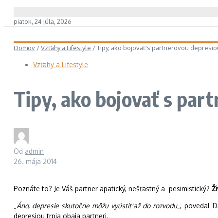
piatok, 24 júla, 2026
Domov
/
Vzťahy a Lifestyle
/
Tipy, ako bojovať s partnerovou depresio
Vzťahy a Lifestyle
Tipy, ako bojovať s par
Od
admin
26. mája 2014
Poznáte to? Je Váš partner apatický, nešťastný a pesimistický?
Ž
„
Áno, depresie skutočne môžu vyústiť až do rozvodu
„, povedal D
depresiou trpia obaja partneri.