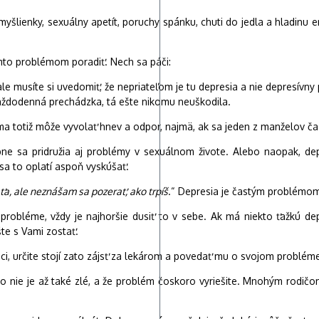
 myšlienky, sexuálny apetít, poruchy spánku, chuti do jedla a hladinu
ýmto problémom poradiť. Nech sa páči:
usíte si uvedomiť, že nepriateľom je tu depresia a nie depresívny par
 každodenná prechádzka, tá ešte nikomu neuškodila.
ma totiž môže vyvolať hnev a odpor, najmä, ak sa jeden z manželov č
 sa pridružia aj problémy v sexuálnom živote. Alebo naopak, depr
e sa to oplatí aspoň vyskúšať.
ťa, ale neznášam sa pozerať, ako trpíš
.“ Depresia je častým problémom 
robléme, vždy je najhoršie dusiť to v sebe. Ak má niekto ťažkú dep
šte s Vami zostať.
ci, určite stojí zato zájsť za lekárom a povedať mu o svojom problém
 to nie je až také zlé, a že problém čoskoro vyriešite. Mnohým rod