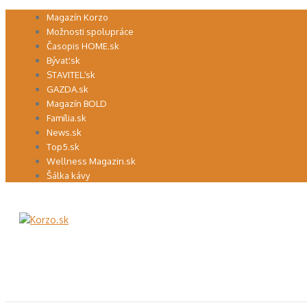
Preskočiť
Magazín Korzo
na
Možnosti spolupráce
obsah
Časopis HOME.sk
Bývať.sk
STAVITEĽ.sk
GAZDA.sk
Magazín BOLD
Família.sk
News.sk
Top5.sk
Wellness Magazin.sk
Šálka kávy