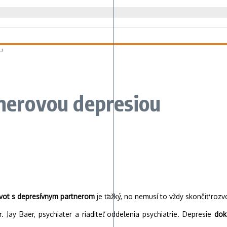
u
tnerovou depresiou
ivot s depresívnym partnerom
je ťažký, no nemusí to vždy skončiť ro
r. Jay Baer, psychiater a riaditeľ oddelenia psychiatrie. Depresie
dok