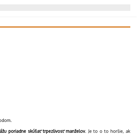
zvodom.
ážu poriadne skúšať trpezlivosť manželov
. Je to o to horšie, ak