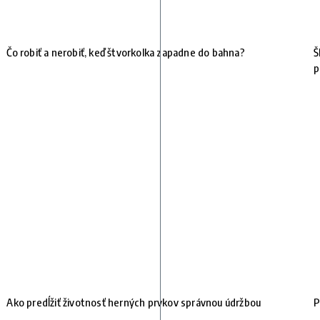
Čo robiť a nerobiť, keď štvorkolka zapadne do bahna?
Š
p
Ako predĺžiť životnosť herných prvkov správnou údržbou
P