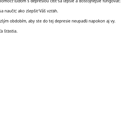
 pomôcť ľuďom s depresiou cítiť sa lepšie a dôstojnejšie fungovať.
sa naučiť, ako zlepšiť Váš vzťah.
 zlým obdobím, aby ste do tej depresie neupadli napokon aj vy.
a šťastia.