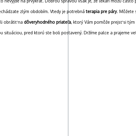
 to nevyjde na prvýkrát. Dobrou správou však je, že lekári môžu často
prechádzate zlým obdobím. Vtedy je potrebná
terapia pre páry
. Môžete 
i obrátiť na
dôveryhodného priateľa
, ktorý Vám pomôže prejsť si tým
 situáciou, pred ktorú ste boli postavený. Držíme palce a prajeme veľ