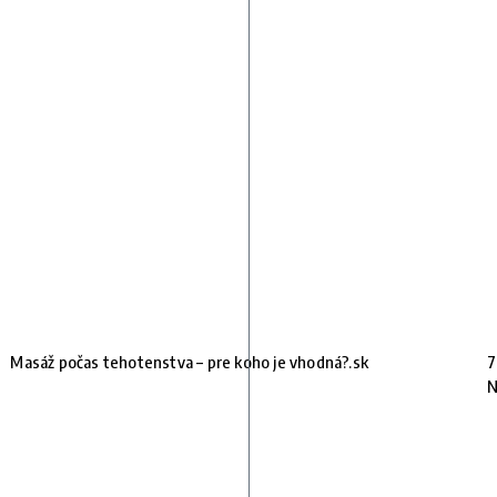
Masáž počas tehotenstva – pre koho je vhodná?.sk
7
N