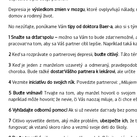
Depresia je
výsledkom zmien v mozgu
, ktoré ovplyvňujú nálady,
domov a rodinný život.
No nezúfajte, ponúkame Vám
tipy od doktora Baer-a
, ako si s t
1 Snažte sa držať spolu –
možno sa Vám to bude zdať nemožné, ale m
pracovať na tom, aby sa Váš partner cítil lepšie. Napríklad taká
2
Keď sa rozprávate o partnerovej depresii,
buďte citlivý
. Táto té
3
Keď je jeden z manželom uzavretý a odmeraný, pravdepodobne
choroba. Bude ťažké
dostať Vášho partnera k lekárovi
, ale určit
4
Vezmite
iniciatívu do svojich rúk
. Povedzte partnerovi: „
Milujem 
5 Buďte vnímaví!
Trvajte na tom, aby manžel hovoril o svojom p
napríklad môže hovoriť, že nevie, či Vás naozaj miluje, a či chce e
6 Vyhľadajte odbornú pomoc!
Ak si už neviete dať rady bez pomo
7
Citlivo vysvetlite deťom, aký máte problém,
ubezpečte ich
, že
fungovať, ak vstanú skoro ráno a vezmú svoje deti do školy.