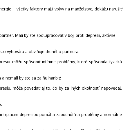
 energie – všetky faktory majú vplyv na manželstvo, dokážu narušiť
tner. Mali by ste spolupracovať v boji proti depresii, aktívne
asto vyhovára a obviňuje druhého partnera.
esiu môžu spôsobiť intímne problémy, ktoré spôsobila fyzická
a nemali by ste sa za ňu hanbiť.
resiu, môže povedať aj to, čo by za iných okolností nepovedal,
e.
ičom trpiacim depresiou pomáha zabudnúť na problémy a normálne