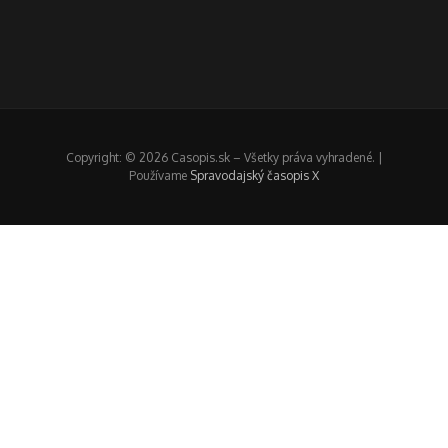
Copyright: © 2026 Casopis.sk – Všetky práva vyhradené. |
Používame
Spravodajský časopis X