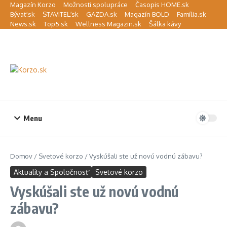
Preskočiť na obsah
Magazín Korzo
Možnosti spolupráce
Časopis HOME.sk
Bývať.sk
STAVITEĽ.sk
GAZDA.sk
Magazín BOLD
Família.sk
News.sk
Top5.sk
Wellness Magazin.sk
Šálka kávy
Menu
Domov
/
Svetové korzo
/
Vyskúšali ste už novú vodnú zábavu?
Aktuality a Spoločnosť
Svetové korzo
Vyskúšali ste už novú vodnú
zábavu?