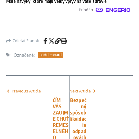
Malé návyky, ktoré majú veľký vplyv na vaše zdravie
Zdieľať článok
Označené:
paddleboard
Previous Article
Next Article
ČÍM
Bezpeč
VÁS
ný
ZAUJM
spôsob
E CHUŤ
likvidác
REMES
ie
ELNÉH
odpad
O
ových