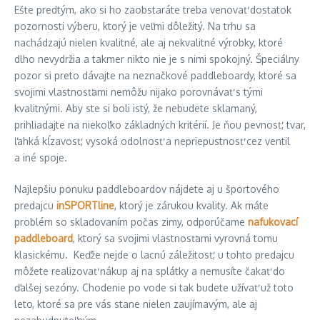
Ešte predtým, ako si ho zaobstaráte treba venovať dostatok
pozornosti výberu, ktorý je veľmi dôležitý. Na trhu sa
nachádzajú nielen kvalitné, ale aj nekvalitné výrobky, ktoré
dlho nevydržia a takmer nikto nie je s nimi spokojný. Špeciálny
pozor si preto dávajte na neznačkové paddleboardy, ktoré sa
svojimi vlastnosťami nemôžu nijako porovnávať s tými
kvalitnými. Aby ste si boli istý, že nebudete sklamaný,
prihliadajte na niekoľko základných kritérií. Je ňou pevnosť, tvar,
ľahká kĺzavosť, vysoká odolnosť a nepriepustnosť cez ventil
a iné spoje.
Najlepšiu ponuku paddleboardov nájdete aj u športového
predajcu
inSPORTline
, ktorý je zárukou kvality. Ak máte
problém so skladovaním počas zimy, odporúčame
nafukovací
paddleboard
, ktorý sa svojimi vlastnosťami vyrovná tomu
klasickému. Keďže nejde o lacnú záležitosť, u tohto predajcu
môžete realizovať nákup aj na splátky a nemusíte čakať do
ďalšej sezóny. Chodenie po vode si tak budete užívať už toto
leto, ktoré sa pre vás stane nielen zaujímavým, ale aj