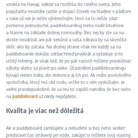
vznikla na Havaji, odkiaľ sa rozšírila do celého sveta. Jeho
popularita neustále rastie a stojaci človek na hladine s pádlom
v ruke už nie je ničím výnimočným. Hoci sa to môže zdať
pomerne jednoduché, paddleboarding treba riadiť intuitívne
a hlavne na základe dobrej rovnováhy. Bez nej by ste sa na
doske neudržali ani pár sekúnd a vaša zábava by sa skončila
skôr, ako by začala. Na druhej strane však nie každý sa na
paddleboarde dokáže udržať hneď prvýkrát a vyžaduje si to
určitý tréning. Je však isté, že po pár razoch môžete preskúmať
zátoky alebo sa plaviť po rieke. Účastníkmi paddleboardingu
bývajú nielen ľudia, ale dokonca aj ich psi. Ak máte poslušného
spoločníka, ktorý má rád vodu, určite to s ním vyskúšajte. Je
veľmi pravdepodobné, že sa mu to zapáči natoľko, že bez neho
na
paddleboard
už nikdy nepôjdete.
Kvalita je viac než dôležitá
Ak si paddleboard zamilujete a nebudete si bez neho vedieť
predstaviť čas strávený pri vode, zakúpiť si môžete svoj vlastný.