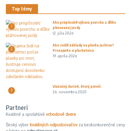
Top témy
Ako prispôsobiť výbavu povrchu a dĺžke
1
plánovanej jazdy
12. júla 2026
Ako znížiť náklady na plavbu jachtou?
2
Prenajmite si plachetnicu
19. apríla 2026
Vianočný darček, ktorý poteší.
3
26. novembra 2020
Partneri
Kvalitné a spoľahlivé
vchodové dvere
Široký výber
kvalitných odpudzovačov
za bezkonkurenčné ceny
nájdete na
odpudzovace.sk