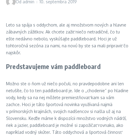
Od
admin
10. septembra 2019
Leto sa spája s oddychom, ale aj množstvom nových a hlavne
zábavných zážitkov. Ak chcete zažiť niečo netradičné, čo tu
ešte nedávno nebolo, vyskúšajte paddleboard. Hoci je už
tohtoročná sezóna za nami, na novú by ste sa mali pripraviť čo
najskôr.
Predstavujeme vám paddleboard
Možno ste o ňom už niečo počuli, no pravdepodobne ani len
netušíte, čo to ten paddleboard je. Ide o ,,chodenie“ po hladine
vody, kedy sa na nej môžete premiestňovať kam sa vám
zachce. Hoci je táto športová novinka využívaná najmä
v prímorských krajinách, svojich nadšencov si našla už aj na
Slovensku. Keďže máme k dispozícii množstvo vodných nádrží,
riek a jazier, paddleboard je možné si zapožičať rovnako, ako
napríklad vodný skúter. Táto oddychová a športová činnosť