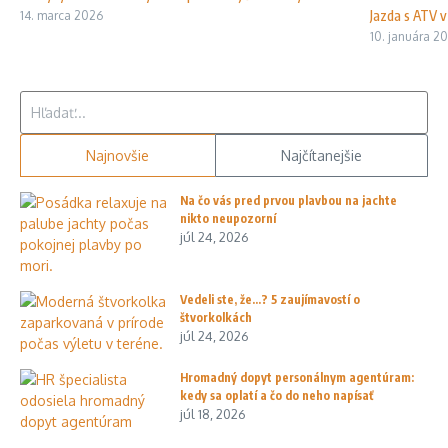
Jazda s ATV v 
14. marca 2026
10. januára 2
Hľadať:
Najnovšie
Najčítanejšie
Na čo vás pred prvou plavbou na jachte
nikto neupozorní
júl 24, 2026
Vedeli ste, že…? 5 zaujímavostí o
štvorkolkách
júl 24, 2026
Hromadný dopyt personálnym agentúram:
kedy sa oplatí a čo do neho napísať
júl 18, 2026