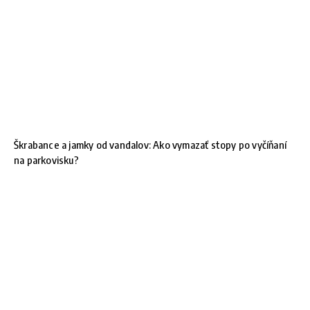
Škrabance a jamky od vandalov: Ako vymazať stopy po vyčíňaní
na parkovisku?