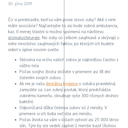
30. júna 2019
Čo si predstavíte, keď sa vám povie slovo zuby? Aké s nimi
máte asociácie? Najčastejšie to asi bude zubná ambulancia,
kaz, tí menej šťastní si možno spomenú na návštevu
stomatochirurgie
. No zuby sú celkom zaujímavé a skrývajú v
sebe množstvo zaujímavých faktov, po ktorých ich budete
vidieť v úplne novom svetle.
Sklovina na vrchu vašich zubov je najtvrdšou časťou z
vášho tela
Počas svojho života strávite v priemere asi 38 dní
čistením svojich zubov.
Ak nie je vaša
dentálna hygiena
u zubára pravidelná,
zamyslite sa. Len zubný povlak, ktorý predchádza
zubnému kameňu, obsahuje vyše 300 rôznych druhov
baktérií.
Odporúčaná dĺžka čistenia zubov sú 2 minúty. V
priemere si ich ľudia nečistia ani minútu.
Počas života sa vám v ústach vytvorí asi 25 000 litrov
slín. Tým by ste vedeli zaplniť 2 menšie bazé Úlohou