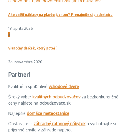
Ako znížiť náklady na plavbu jachtou? Prenajmite si plachetnicu
19. apríla 2026
3
Vianočný darček, ktorý poteší.
26. novembra 2020
Partneri
Kvalitné a spoľahlivé
vchodové dvere
Široký výber
kvalitných odpudzovačov
za bezkonkurenčné
ceny nájdete na
odpudzovace.sk
Najlepšie
domáce meteostanice
Obstarajte si
záhradný ratanový nábytok
a vychutnajte si
príjemné chvíle v záhrade naplno.