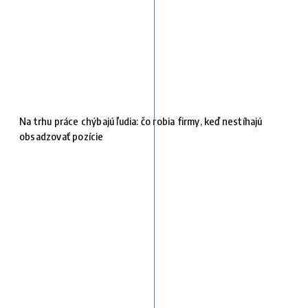
Na trhu práce chýbajú ľudia: čo robia firmy, keď nestíhajú
obsadzovať pozície