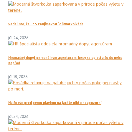
Vedeli ste, že…? 5 zaujímavostí o štvorkolkách
júl 24, 2026
Hromadný dopyt personálnym agentúram: kedy sa oplatí a čo do neho
napísať
júl 18, 2026
Na čo vás pred prvou plavbou na jachte nikto neupozorní
júl 24, 2026