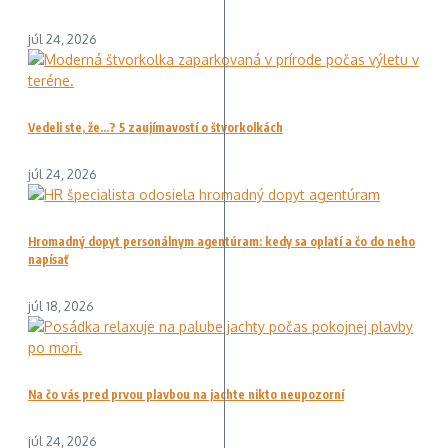
júl 24, 2026
Vedeli ste, že…? 5 zaujímavostí o štvorkolkách
júl 24, 2026
Hromadný dopyt personálnym agentúram: kedy sa oplatí a čo do neho
napísať
júl 18, 2026
Na čo vás pred prvou plavbou na jachte nikto neupozorní
júl 24, 2026