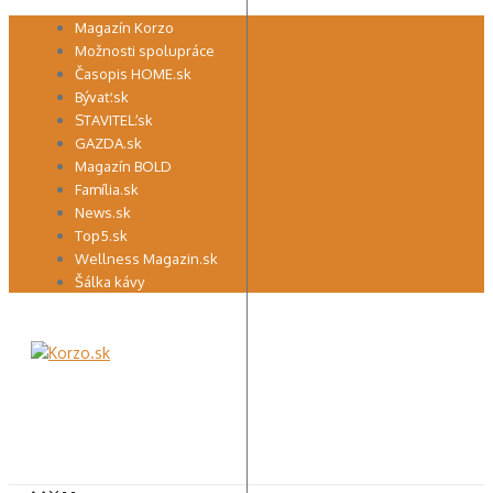
Preskočiť
Magazín Korzo
na
Možnosti spolupráce
obsah
Časopis HOME.sk
Bývať.sk
STAVITEĽ.sk
GAZDA.sk
Magazín BOLD
Família.sk
News.sk
Top5.sk
Wellness Magazin.sk
Šálka kávy