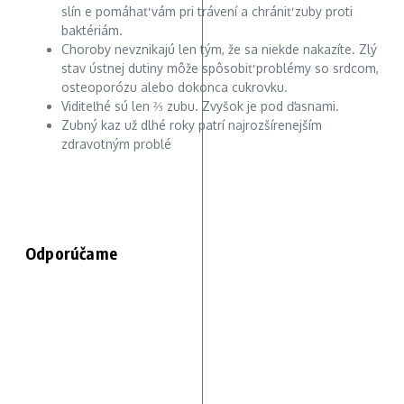
slín e pomáhať vám pri trávení a chrániť zuby proti
baktériám.
Choroby nevznikajú len tým, že sa niekde nakazíte. Zlý
stav ústnej dutiny môže spôsobiť problémy so srdcom,
osteoporózu alebo dokonca cukrovku.
Viditeľné sú len ⅔ zubu. Zvyšok je pod ďasnami.
Zubný kaz už dlhé roky patrí najrozšírenejším
zdravotným problé
Odporúčame