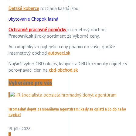
Detské koberce
rozžiaria každú izbu.
ubytovanie Chopok Jasná
Ochranné pracovné pomôcky
internetový obchod
Pracovnik.sk
široký sortiment za výborné ceny.
Autodoplnky za najlepšie ceny priamo do vašej garáže.
Internetový obchod
autoveci.sk
Najširší výber CBD olejov, kvapiek a CBD kozmetiky nájdete v
porovnávači cien na
cbd-obchod.sk
Vyberáme pre vás
1
Hromadný dopyt personálnym agentúram: kedy sa oplatí a čo do neho
napísať
18. júla 2026
2