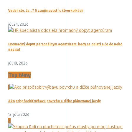
Vedeli ste, že…? 5 zaujímavostí o štvorkolkách
júl 24, 2026
Hromadný dopyt personálnym agentúram: kedy sa oplatí a čo do neho
napísať
júl 18, 2026
Top témy
1
Ako prispôsobiť výbavu povrchu a dĺžke plánovanej jazdy
12. júla 2026
2