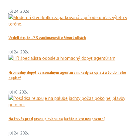
júl 24, 2026
Vedeli ste, že…? 5 zaujímavostí o štvorkolkách
júl 24, 2026
Hromadný dopyt personálnym agentúram: kedy sa oplatí a čo do neho
napísať
júl 18, 2026
Na čo vás pred prvou plavbou na jachte nikto neupozorní
júl 24, 2026