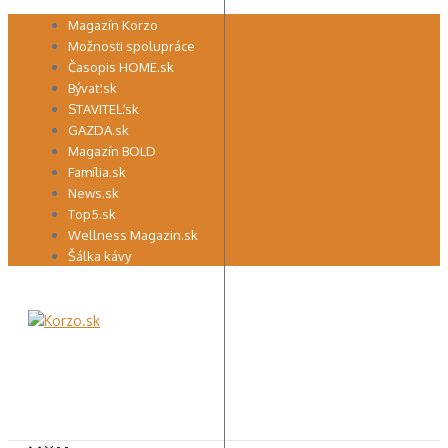
Preskočiť
Magazín Korzo
na
Možnosti spolupráce
obsah
Časopis HOME.sk
Bývať.sk
STAVITEĽ.sk
GAZDA.sk
Magazín BOLD
Família.sk
News.sk
Top5.sk
Wellness Magazin.sk
Šálka kávy