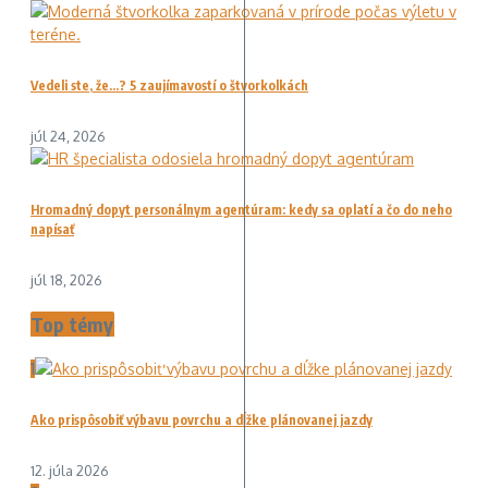
Vedeli ste, že…? 5 zaujímavostí o štvorkolkách
júl 24, 2026
Hromadný dopyt personálnym agentúram: kedy sa oplatí a čo do neho
napísať
júl 18, 2026
Top témy
1
Ako prispôsobiť výbavu povrchu a dĺžke plánovanej jazdy
12. júla 2026