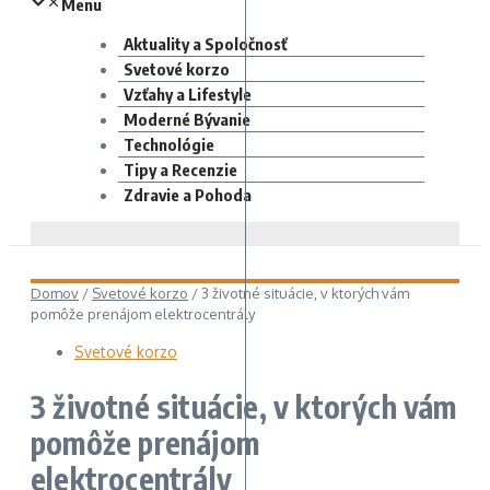
Menu
Aktuality a Spoločnosť
Svetové korzo
Vzťahy a Lifestyle
Moderné Bývanie
Technológie
Tipy a Recenzie
Zdravie a Pohoda
Domov
/
Svetové korzo
/
3 životné situácie, v ktorých vám
pomôže prenájom elektrocentrály
Svetové korzo
3 životné situácie, v ktorých vám
pomôže prenájom
elektrocentrály