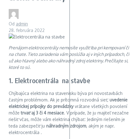
Od
admin
28. februára 2022
Prenájom elektrocentrály nemusíte využiť iba pri kempovaní či
na chate. Tieto zariadenia vám poslúžia aj v iných prípadoch, či
už ako hlavný alebo ako náhradný zdroj elektriny. Prečítajte si,
ktoré to sú.
1. Elektrocentrála na stavbe
Chýbajúca elektrina na stavenisku býva pri novostavbách
častým problémom. Ak je prítomná rozvodná sieť,
uvedenie
elektrickej prípojky do prevádzky
vrátane všetkých povolení
môže
trvať aj 3 či 4 mesiace
. V prípade, že ju majiteľ nezačne
riešiť včas, môže vám elektrina chýbať. Jediným riešením je
teda zabezpečiť ju
náhradným zdrojom
, akým je napr.
elektrocentrála .