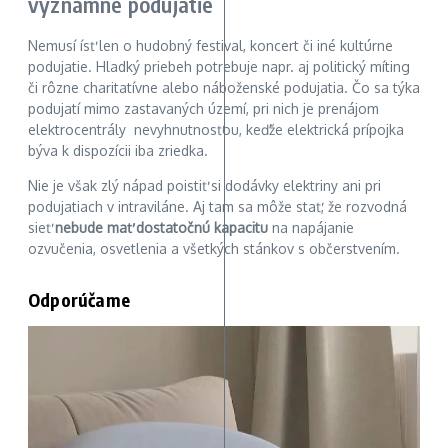
významné podujatie
Nemusí ísť len o hudobný festival, koncert či iné kultúrne
podujatie. Hladký priebeh potrebuje napr. aj politický míting
či rôzne charitatívne alebo náboženské podujatia. Čo sa týka
podujatí mimo zastavaných území, pri nich je prenájom
elektrocentrály nevyhnutnosťou, keďže elektrická prípojka
býva k dispozícii iba zriedka.
Nie je však zlý nápad poistiť si dodávky elektriny ani pri
podujatiach v intraviláne. Aj tam sa môže stať, že rozvodná
sieť
nebude mať dostatočnú kapacitu
na napájanie
ozvučenia, osvetlenia a všetkých stánkov s občerstvením.
Odporúčame