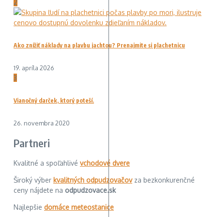
2
Ako znížiť náklady na plavbu jachtou? Prenajmite si plachetnicu
19. apríla 2026
3
Vianočný darček, ktorý poteší.
26. novembra 2020
Partneri
Kvalitné a spoľahlivé
vchodové dvere
Široký výber
kvalitných odpudzovačov
za bezkonkurenčné
ceny nájdete na
odpudzovace.sk
Najlepšie
domáce meteostanice