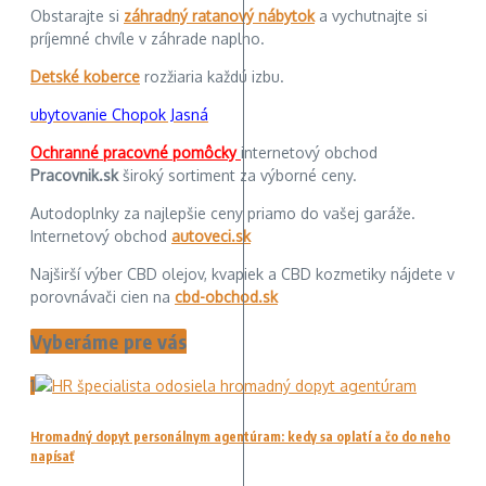
Obstarajte si
záhradný ratanový nábytok
a vychutnajte si
príjemné chvíle v záhrade naplno.
Detské koberce
rozžiaria každú izbu.
ubytovanie Chopok Jasná
Ochranné pracovné pomôcky
internetový obchod
Pracovnik.sk
široký sortiment za výborné ceny.
Autodoplnky za najlepšie ceny priamo do vašej garáže.
Internetový obchod
autoveci.sk
Najširší výber CBD olejov, kvapiek a CBD kozmetiky nájdete v
porovnávači cien na
cbd-obchod.sk
Vyberáme pre vás
1
Hromadný dopyt personálnym agentúram: kedy sa oplatí a čo do neho
napísať