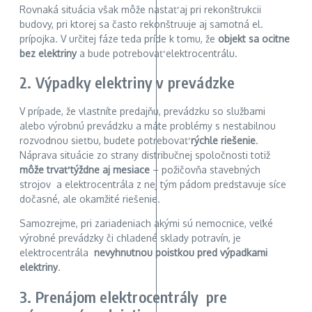
Rovnaká situácia však môže nastať aj pri rekonštrukcii
budovy, pri ktorej sa často rekonštruuje aj samotná el.
prípojka. V určitej fáze teda príde k tomu, že
objekt sa ocitne
bez elektriny
a bude potrebovať elektrocentrálu.
2. Výpadky elektriny v prevádzke
V prípade, že vlastníte predajňu, prevádzku so službami
alebo výrobnú prevádzku a máte problémy s nestabilnou
rozvodnou sieťou, budete potrebovať
rýchle riešenie
.
Náprava situácie zo strany distribučnej spoločnosti totiž
môže trvať týždne aj mesiace
– požičovňa stavebných
strojov a elektrocentrála z nej tým pádom predstavuje síce
dočasné, ale okamžité riešenie.
Samozrejme, pri zariadeniach akými sú nemocnice, veľké
výrobné prevádzky či chladené sklady potravín, je
elektrocentrála
nevyhnutnou poistkou pred výpadkami
elektriny
.
3. Prenájom elektrocentrály pre