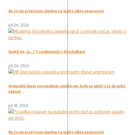
Na čo vás pred prvou plavbou na jachte nikto neupozorní
júl 24, 2026
Vedeli ste, že…? 5 zaujímavostí o štvorkolkách
júl 24, 2026
Hromadný dopyt personálnym agentúram: kedy sa oplatí a čo do neho
napísať
júl 18, 2026
Na čo vás pred prvou plavbou na jachte nikto neupozorní