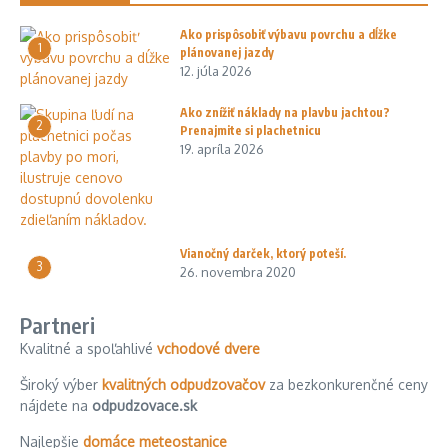
Ako prispôsobiť výbavu povrchu a dĺžke
1
plánovanej jazdy
12. júla 2026
Ako znížiť náklady na plavbu jachtou?
2
Prenajmite si plachetnicu
19. apríla 2026
Vianočný darček, ktorý poteší.
3
26. novembra 2020
Partneri
Kvalitné a spoľahlivé
vchodové dvere
Široký výber
kvalitných odpudzovačov
za bezkonkurenčné ceny
nájdete na
odpudzovace.sk
Najlepšie
domáce meteostanice