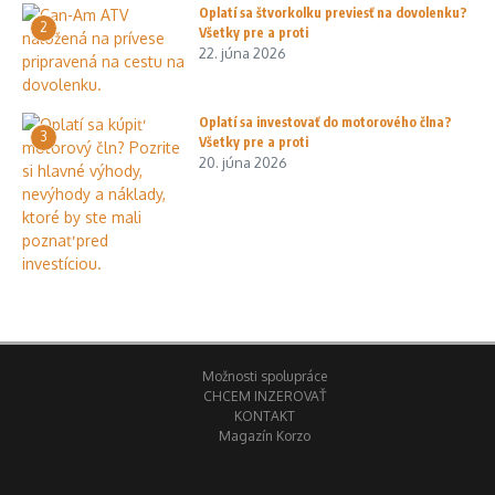
Oplatí sa štvorkolku previesť na dovolenku?
2
Všetky pre a proti
22. júna 2026
Oplatí sa investovať do motorového člna?
3
Všetky pre a proti
20. júna 2026
Možnosti spolupráce
CHCEM INZEROVAŤ
KONTAKT
Magazín Korzo