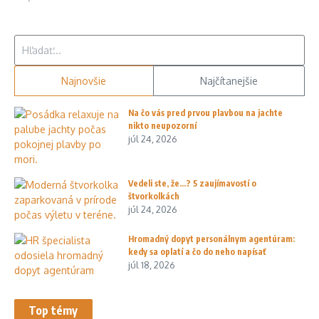
Hľadať:
Najnovšie
Najčítanejšie
Na čo vás pred prvou plavbou na jachte
nikto neupozorní
júl 24, 2026
Vedeli ste, že…? 5 zaujímavostí o
štvorkolkách
júl 24, 2026
Hromadný dopyt personálnym agentúram:
kedy sa oplatí a čo do neho napísať
júl 18, 2026
Top témy