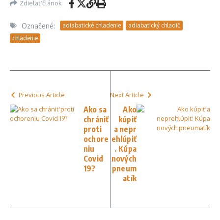
Zdieľať článok
Označené:
adiabatické chladenie
adiabatický chladič
chladenie
Previous Article
Next Article
Ako sa
Ako
chrániť
kúpiť
proti
a nepr
ochore
ehlúpiť
niu
. Kúpa
Covid
nových
19?
pneum
atík