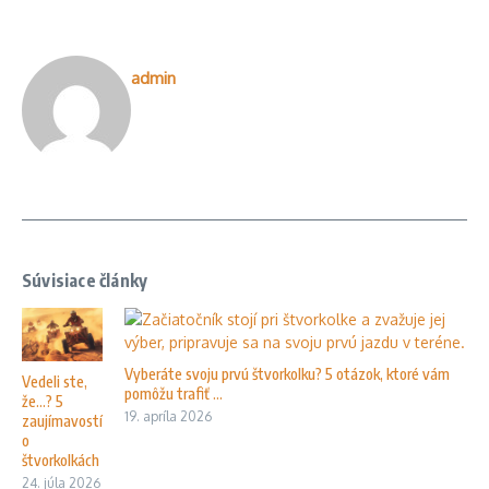
admin
Súvisiace články
Vyberáte svoju prvú štvorkolku? 5 otázok, ktoré vám
Vedeli ste,
pomôžu trafiť ...
že…? 5
19. apríla 2026
zaujímavostí
o
štvorkolkách
24. júla 2026