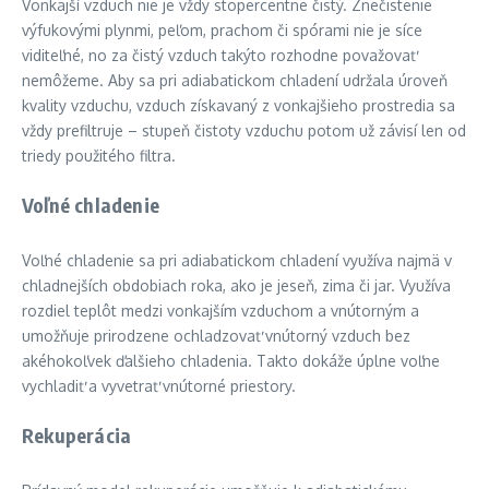
Vonkajší vzduch nie je vždy stopercentne čistý. Znečistenie
výfukovými plynmi, peľom, prachom či spórami nie je síce
viditeľné, no za čistý vzduch takýto rozhodne považovať
nemôžeme. Aby sa pri adiabatickom chladení udržala úroveň
kvality vzduchu, vzduch získavaný z vonkajšieho prostredia sa
vždy prefiltruje – stupeň čistoty vzduchu potom už závisí len od
triedy použitého filtra.
Voľné chladenie
Voľné chladenie sa pri adiabatickom chladení využíva najmä v
chladnejších obdobiach roka, ako je jeseň, zima či jar. Využíva
rozdiel teplôt medzi vonkajším vzduchom a vnútorným a
umožňuje prirodzene ochladzovať vnútorný vzduch bez
akéhokoľvek ďalšieho chladenia. Takto dokáže úplne voľne
vychladiť a vyvetrať vnútorné priestory.
Rekuperácia