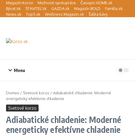
Preskočiť na obsah
Magazín Korzo
Možnosti spolupráce
Časopis HOME.sk
Bývať.sk
STAVITEĽ.sk
GAZDA.sk
Magazín BOLD
Família.sk
News.sk
Top5.sk
Wellness Magazin.sk
Šálka kávy
Menu
Domov
/
Svetové korzo
/
Adiabatické chladenie: Moderné
energeticky efektívne chladenie
Svetové korzo
Adiabatické chladenie: Moderné
energeticky efektívne chladenie