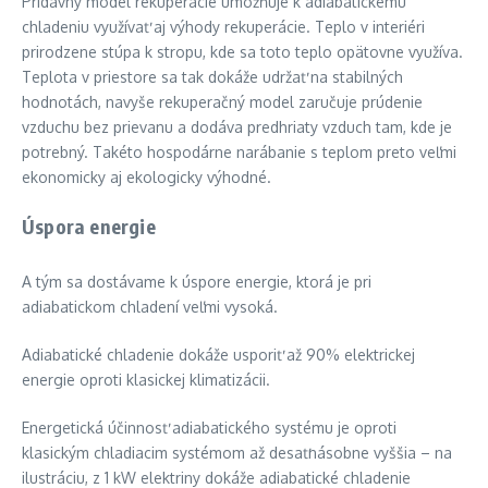
Prídavný model rekuperácie umožňuje k adiabatickému
chladeniu využívať aj výhody rekuperácie. Teplo v interiéri
prirodzene stúpa k stropu, kde sa toto teplo opätovne využíva.
Teplota v priestore sa tak dokáže udržať na stabilných
hodnotách, navyše rekuperačný model zaručuje prúdenie
vzduchu bez prievanu a dodáva predhriaty vzduch tam, kde je
potrebný. Takéto hospodárne narábanie s teplom preto veľmi
ekonomicky aj ekologicky výhodné.
Úspora energie
A tým sa dostávame k úspore energie, ktorá je pri
adiabatickom chladení veľmi vysoká.
Adiabatické chladenie dokáže usporiť až 90% elektrickej
energie oproti klasickej klimatizácii.
Energetická účinnosť adiabatického systému je oproti
klasickým chladiacim systémom až desaťnásobne vyššia – na
ilustráciu, z 1 kW elektriny dokáže adiabatické chladenie