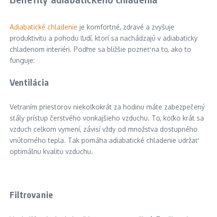
Adiabatické chladenie
je komfortné, zdravé a zvyšuje
produktivitu a pohodu ľudí, ktorí sa nachádzajú v adiabaticky
chladenom interiéri. Poďme sa bližšie pozrieť na to, ako to
funguje:
Ventilácia
Vetraním priestorov niekoľkokrát za hodinu máte zabezpečený
stály prístup čerstvého vonkajšieho vzduchu. To, koľko krát sa
vzduch celkom vymení, závisí vždy od množstva dostupného
vnútorného tepla. Tak pomáha adiabatické chladenie udržať
optimálnu kvalitu vzduchu.
Filtrovanie