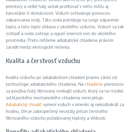
priestory a veľké haly avšak profitovať z neho môžu aj
kancelárie či domácnosti. Vzduch ochladzuje pomocou
odparovania vody. Táto voda potrebuje na svoje odparenie
teplo, a toto teplo získava z okolitého vzduchu. Vzduch sa tak
ochladí a voda zohreje a vyparí smerom von do okolitého
prostredia. Preto môžeme adiabatické chladenie právom
zaradiť medzi ekologické riešenia.
Kvalita a čerstvosť vzduchu
Kvalita vzduchu pri adiabatickom chladení priamo závisí od
technológie adiabatického chladenia. Na
chladenie
priestorov
sa používa čistý, filtrovaný vonkajší vzduch, ktorý sa na rozdiel
od klasického mechanického chladenia nerecykluje.
Adiabatický chladič
vymení vzduch v interiéri aj niekoľkokrát za
hodinu, čím je zabezpečený neustály prísun čerstvého
filtrovaného vzduchu požadovanej teploty a vlhkosti.
Benefity adiabatického chladenia