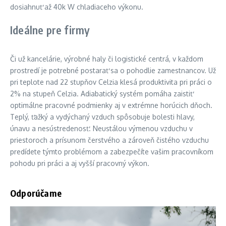
dosiahnuť až 40k W chladiaceho výkonu.
Ideálne pre firmy
Či už kancelárie, výrobné haly či logistické centrá, v každom
prostredí je potrebné postarať sa o pohodlie zamestnancov. Už
pri teplote nad 22 stupňov Celzia klesá produktivita pri práci o
2% na stupeň Celzia. Adiabatický systém pomáha zaistiť
optimálne pracovné podmienky aj v extrémne horúcich dňoch.
Teplý, ťažký a vydýchaný vzduch spôsobuje bolesti hlavy,
únavu a nesústredenosť. Neustálou výmenou vzduchu v
priestoroch a prísunom čerstvého a zároveň čistého vzduchu
predídete týmto problémom a zabezpečíte vašim pracovníkom
pohodu pri práci a aj vyšší pracovný výkon.
Odporúčame