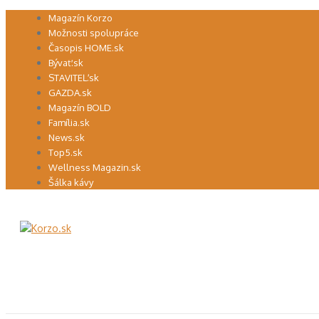
Preskočiť
Magazín Korzo
na
Možnosti spolupráce
obsah
Časopis HOME.sk
Bývať.sk
STAVITEĽ.sk
GAZDA.sk
Magazín BOLD
Família.sk
News.sk
Top5.sk
Wellness Magazin.sk
Šálka kávy