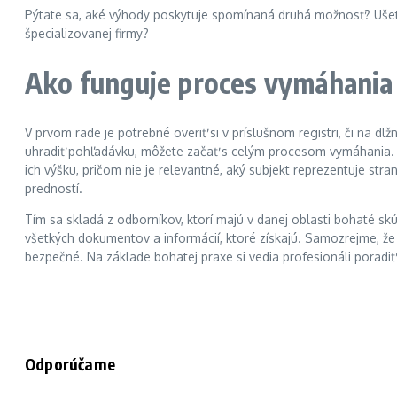
Pýtate sa, aké výhody poskytuje spomínaná druhá možnosť? Ušetrit
špecializovanej firmy?
Ako funguje proces vymáhania 
V prvom rade je potrebné overiť si v príslušnom registri, či na dl
uhradiť pohľadávku, môžete začať s celým procesom vymáhania. 
ich výšku, pričom nie je relevantné, aký subjekt reprezentuje stra
predností.
Tím sa skladá z odborníkov, ktorí majú v danej oblasti bohaté sk
všetkých dokumentov a informácií, ktoré získajú. Samozrejme, že s
bezpečné. Na základe bohatej praxe si vedia profesionáli poradiť
Odporúčame