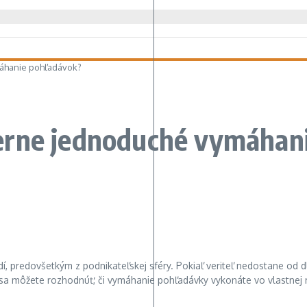
áhanie pohľadávok?
erne jednoduché vymáhan
 predovšetkým z podnikateľskej sféry. Pokiaľ veriteľ nedostane od dl
a môžete rozhodnúť, či vymáhanie pohľadávky vykonáte vo vlastnej réž