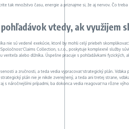
e tak množstvo času, energie a priznajme si, že aj nervov. Čo treba 
pohľadávok vtedy, ak využijem s
žníka nie sú vedené exekúcie, ktoré by mohli celý priebeh skomplikovať.
Spoločnosť Claims Collection, s.r.o., poskytuje komplexné služby s
nu veriteľa alebo dlžníka. Úspešne pracuje s pohľadávkami fyzických, a
úsenosti a zručnosti, a teda vedia vypracovať strategický plán. Vďaka
trategický plán nie je nikde zverejnený, a teda ani tretej strane, vďa
 aj s náročnejšími prípadmi, ba dokonca vedia reagovať na rôzne výhovo