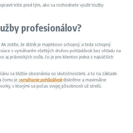
spraviť ešte pred tým, ako sa rozhodnete využiť služby
lužby profesionálov?
 Ak zistíte, že dlžník je majetkovo schopný, a teda schopný
úvisiace s vymáhaním všetkých druhov pohľadávok bez ohľadu na
ko aj právnických osôb, čo je pre klientov jedna z najväčších
 plánu sa bližšie oboznámia so skutočnosťami, a to na základe
ka čomu je
vymáhanie pohľadávok
diskrétne a maximálne
rky, s ktorými sa počas svojej pôsobnosti už stretli.