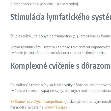
a dlhodobo zlepšuje funkciu srdca v pokoji.
Stimulácia lymfatického systé
Štúdie ukázali, že pohyb na trampolíne (t. j. intenzívne skáka
Vďaka lymfatickému systému sa naše telo čistí od odpadových lá
cvičenie je skutočnou detoxikáciou a cestou k silnej imunite.
Komplexné cvičenie s dôrazom
Pri skákaní z trampolíny sa kladie veľký dôraz na umenie rovnov
cvičení, pri ktorom zapájate svaly, o ktorých možno ani neviete.
Skákanie na veľkých trampolínach
je skvelým odrazovým mostík
trampolín nájdete na
www.hawaj.sk
.