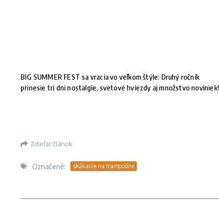
BIG SUMMER FEST sa vracia vo veľkom štýle: Druhý ročník
prinesie tri dni nostalgie, svetové hviezdy aj množstvo noviniek
Zdieľať článok
Označené:
skákanie na trampolíne