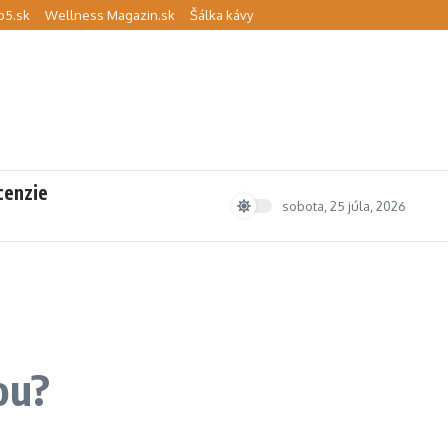
p5.sk
Wellness Magazin.sk
Šálka kávy
cenzie
sobota, 25 júla, 2026
ou?