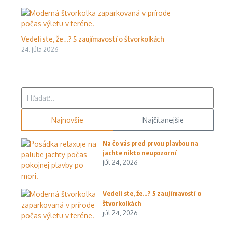
Vedeli ste, že…? 5 zaujímavostí o štvorkolkách
24. júla 2026
Hľadať:
Najnovšie
Najčítanejšie
Na čo vás pred prvou plavbou na
jachte nikto neupozorní
júl 24, 2026
Vedeli ste, že…? 5 zaujímavostí o
štvorkolkách
júl 24, 2026