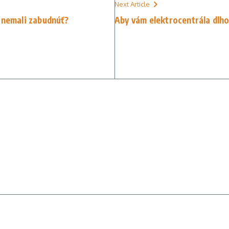
Next Article
 nemali zabudnúť?
Aby vám elektrocentrála dlho 