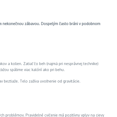
šetkým nekonečnou zábavou. Dospelým často bráni v podobnom
enkov a kolien. Zatiaľ čo beh (najmä pri nesprávnej technike)
žou spálime viac kalórií ako pri behu.
 beztiaže. Telo zažíva uvoľnenie od gravitácie.
vých problémov. Pravidelné cvičenie má pozitívny vplyv na cievy