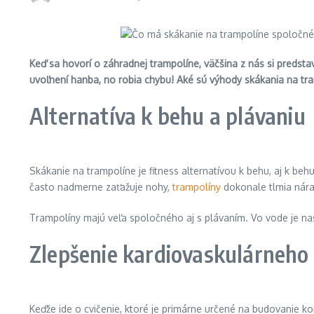
Keď sa hovorí o záhradnej trampolíne, väčšina z nás si preds
uvoľnení hanba, no robia chybu! Aké sú výhody skákania na tra
Alternatíva k behu a plávaniu
Skákanie na trampolíne je fitness alternatívou k behu, aj k behu
často nadmerne zaťažuje nohy,
trampolíny
dokonale tlmia nára
Trampolíny majú veľa spoločného aj s plávaním. Vo vode je naš
Zlepšenie kardiovaskulárneho
Keďže ide o cvičenie, ktoré je primárne určené na budovanie kon