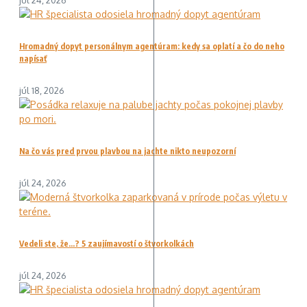
júl 24, 2026
Hromadný dopyt personálnym agentúram: kedy sa oplatí a čo do neho
napísať
júl 18, 2026
Na čo vás pred prvou plavbou na jachte nikto neupozorní
júl 24, 2026
Vedeli ste, že…? 5 zaujímavostí o štvorkolkách
júl 24, 2026