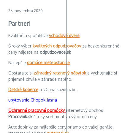
26. novembra 2020
Partneri
Kvalitné a spoľahlivé
vchodové dvere
Široký výber
kvalitných odpudzovačov
za bezkonkurenčné
ceny nájdete na
odpudzovace.sk
Najlepšie
domáce meteostanice
Obstarajte si
záhradný ratanový nábytok
a vychutnajte si
príjemné chvíle v záhrade naplno.
Detské koberce
rozžiaria každú izbu.
ubytovanie Chopok Jasná
Ochranné pracovné pomôcky
internetový obchod
Pracovnik.sk
široký sortiment za výborné ceny.
Autodoplnky za najlepšie ceny priamo do vašej garáže.