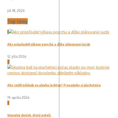
júl 18, 2026
Top témy
1
Ako prispôsobiť výbavu povrchu a dĺžke plánovanej jazdy
12. júla 2026
2
Ako znížiť náklady na plavbu jachtou? Prenajmite si plachetnicu
19. apríla 2026
3
Vianočný darček, ktorý poteší.