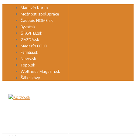
Preskočiť
Magazín Korzo
na
Možnosti spolupráce
obsah
Časopis HOME.sk
Bývať.sk
STAVITEĽ.sk
GAZDA.sk
Magazín BOLD
Família.sk
News.sk
Top5.sk
Wellness Magazin.sk
Šálka kávy