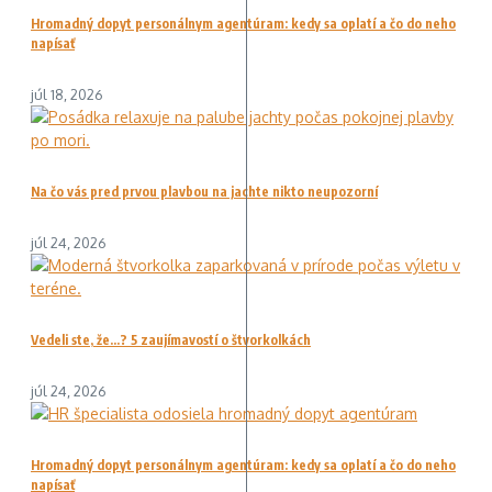
Hromadný dopyt personálnym agentúram: kedy sa oplatí a čo do neho
napísať
júl 18, 2026
Na čo vás pred prvou plavbou na jachte nikto neupozorní
júl 24, 2026
Vedeli ste, že…? 5 zaujímavostí o štvorkolkách
júl 24, 2026
Hromadný dopyt personálnym agentúram: kedy sa oplatí a čo do neho
napísať