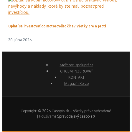
Oplatí sa investovať do motorového člna? Všetky pre a proti
20. júna 2026
Možnosti spolupráce
CHCEM INZEROVAŤ
KONTAKT
Magazín Korzo
Copyright: © 2026 Casopis.sk – Všetky práva vyhradené.
| Používame
Spravodajský časopis X