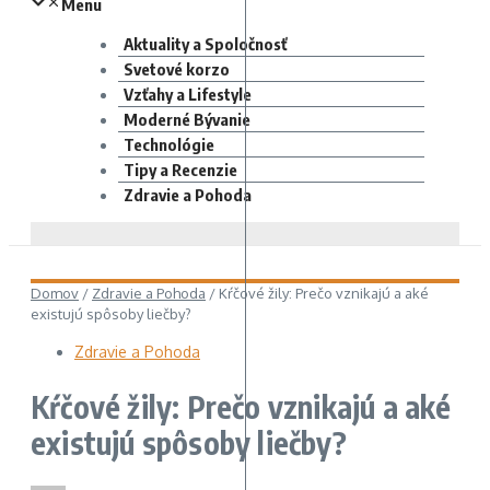
Menu
Aktuality a Spoločnosť
Svetové korzo
Vzťahy a Lifestyle
Moderné Bývanie
Technológie
Tipy a Recenzie
Zdravie a Pohoda
Domov
/
Zdravie a Pohoda
/
Kŕčové žily: Prečo vznikajú a aké
existujú spôsoby liečby?
Zdravie a Pohoda
Kŕčové žily: Prečo vznikajú a aké
existujú spôsoby liečby?