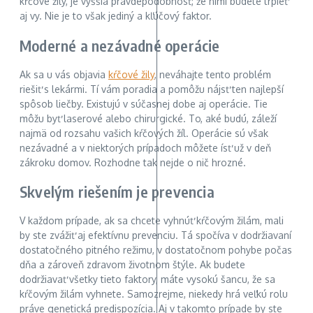
kŕčové žily, je vyššia pravdepodobnosť, že nimi budete trpieť
aj vy. Nie je to však jediný a kľúčový faktor.
Moderné a nezávadné operácie
Ak sa u vás objavia
kŕčové žily
, neváhajte tento problém
riešiť s lekármi. Tí vám poradia a pomôžu nájsť ten najlepší
spôsob liečby. Existujú v súčasnej dobe aj operácie. Tie
môžu byť laserové alebo chirurgické. To, aké budú, záleží
najmä od rozsahu vašich kŕčových žíl. Operácie sú však
nezávadné a v niektorých prípadoch môžete ísť už v deň
zákroku domov. Rozhodne tak nejde o nič hrozné.
Skvelým riešením je prevencia
V každom prípade, ak sa chcete vyhnúť kŕčovým žilám, mali
by ste zvážiť aj efektívnu prevenciu. Tá spočíva v dodržiavaní
dostatočného pitného režimu, v dostatočnom pohybe počas
dňa a zároveň zdravom životnom štýle. Ak budete
dodržiavať všetky tieto faktory, máte vysokú šancu, že sa
kŕčovým žilám vyhnete. Samozrejme, niekedy hrá veľkú rolu
práve genetická predispozícia. Aj v takomto prípade by ste