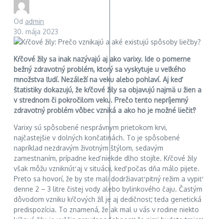
Od
admin
30. mája 2023
Kŕčové žily sa inak nazývajú aj ako varixy. Ide o pomerne
bežný zdravotný problém, ktorý sa vyskytuje u veľkého
množstva ľudí. Nezáleží na veku alebo pohlaví. Aj keď
štatistiky dokazujú, že kŕčové žily sa objavujú najmä u žien a
v strednom či pokročilom veku. Prečo tento nepríjemný
zdravotný problém vôbec vzniká a ako ho je možné liečiť?
Varixy sú spôsobené nesprávnym prietokom krvi,
najčastejšie v dolných končatinách. To je spôsobené
napríklad nezdravým životným štýlom, sedavým
zamestnaním, prípadne keď niekde dlho stojíte. Kŕčové žily
však môžu vzniknúť aj v situácii, keď počas dňa málo pijete.
Preto sa hovorí, že by ste mali dodržiavať pitný režim a vypiť
denne 2 – 3 litre čistej vody alebo bylinkového čaju. Častým
dôvodom vzniku kŕčových žíl je aj dedičnosť, teda genetická
predispozícia. To znamená, že ak mal u vás v rodine niekto