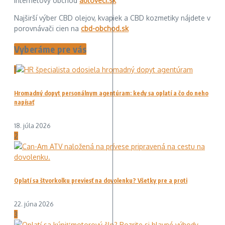
Internetový obchod
autoveci.sk
Najširší výber CBD olejov, kvapiek a CBD kozmetiky nájdete v
porovnávači cien na
cbd-obchod.sk
Vyberáme pre vás
1
Hromadný dopyt personálnym agentúram: kedy sa oplatí a čo do neho
napísať
18. júla 2026
2
Oplatí sa štvorkolku previesť na dovolenku? Všetky pre a proti
22. júna 2026
3