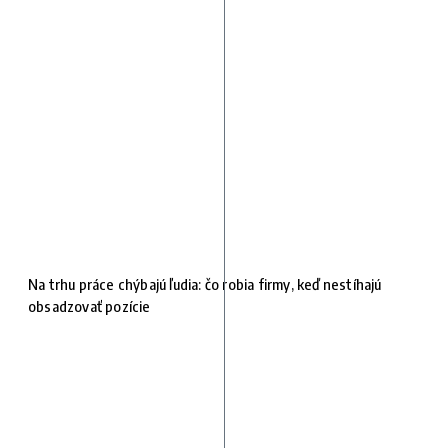
Na trhu práce chýbajú ľudia: čo robia firmy, keď nestíhajú
obsadzovať pozície