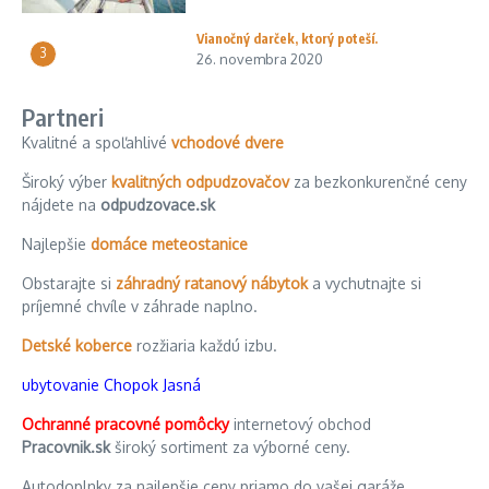
Vianočný darček, ktorý poteší.
3
26. novembra 2020
Partneri
Kvalitné a spoľahlivé
vchodové dvere
Široký výber
kvalitných odpudzovačov
za bezkonkurenčné ceny
nájdete na
odpudzovace.sk
Najlepšie
domáce meteostanice
Obstarajte si
záhradný ratanový nábytok
a vychutnajte si
príjemné chvíle v záhrade naplno.
Detské koberce
rozžiaria každú izbu.
ubytovanie Chopok Jasná
Ochranné pracovné pomôcky
internetový obchod
Pracovnik.sk
široký sortiment za výborné ceny.
Autodoplnky za najlepšie ceny priamo do vašej garáže.