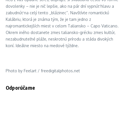
dovolenky – nie je nič lepšie, ako na pár dní vypnúť hlavu a
zabudnúť na celý tento „blázinec“. Navštívte romantickú
Kalábriu, ktorá je známa tým, že je tam jedno z
najromantickejších miest v celom Taliansko – Capo Vaticano.
Okrem iného dostanete zmes taliansko-grécku zmes kultúr,
nezabudnuteľné pláže, neskrotnú prírodu a stáda divokých
koní. Ideálne miesto na medové týždne.
Photo by Feelart / freedigitalphotos.net
Odporúčame