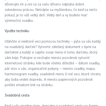
dôverujte im a oni sa za vašu dôveru odplatia dobre
odvedenou prácou. Netrápte sa myšlienkou, čo keď sa niečo
pokazí, je to váš veľký deň. Veľký deň a vy budete mať
výnimočnú svadbu.
Využite techniku
Uľahčite si niektoré veci pomocou techniky – pýta sa vás každý,
na svadobný darček? Vytvorte zdieľaný dokument s tipmi na
darčekmi a každý si zapíše svoje meno k tomu darčeku, ktorý
vám kúpi. Pokojne si nechajte miesto pozvánok vytvoriť
internetovú stránku, kde bude všetko dôležité – dátum svadby,
pár slov o vás, organizačné pokyny – miesto svadby, mapa,
harmonogram svadby, svadobné menu či iné veci, ktoré chcete,
aby ľudia vedeli dopredu. A miesto papierových pozvánok
pošlite emailom link na stránku.
Svadobná cesta
Keď z vás opadne stres, doprajte si svadobnú cestu vo forme