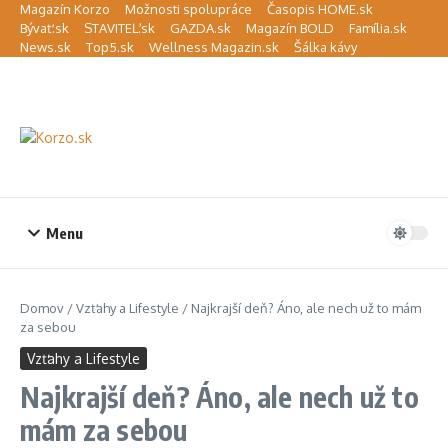
Preskočiť na obsah
Magazín Korzo
Možnosti spolupráce
Časopis HOME.sk
Bývať.sk
STAVITEĽ.sk
GAZDA.sk
Magazín BOLD
Família.sk
News.sk
Top5.sk
Wellness Magazin.sk
Šálka kávy
Menu
Domov
/
Vzťahy a Lifestyle
/
Najkrajší deň? Áno, ale nech už to mám
za sebou
Vzťahy a Lifestyle
Najkrajší deň? Áno, ale nech už to
mám za sebou