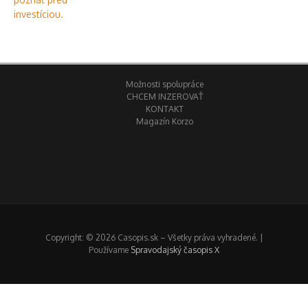
Možnosti spolupráce
CHCEM INZEROVAŤ
KONTAKT
Magazín Korzo
Copyright: © 2026 Casopis.sk – Všetky práva vyhradené. |
Používame
Spravodajský časopis X