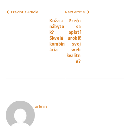
Previous Article
Next Article
Koža a
Prečo
nábyto
sa
k?
oplatí
Skvelá
urobiť
kombin
svoj
ácia
web
kvalitn
e?
admin