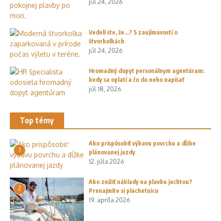
júl 24, 2026
Vedeli ste, že…? 5 zaujímavostí o
štvorkolkách
júl 24, 2026
Hromadný dopyt personálnym agentúram:
kedy sa oplatí a čo do neho napísať
júl 18, 2026
Top témy
Ako prispôsobiť výbavu povrchu a dĺžke
1
plánovanej jazdy
12. júla 2026
Ako znížiť náklady na plavbu jachtou?
2
Prenajmite si plachetnicu
19. apríla 2026