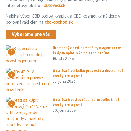
Internetový obchod
autoveci.sk
Najširší výber CBD olejov, kvapiek a CBD kozmetiky nájdete v
porovnávači cien na
cbd-obchod.sk
Vyberáme pre vás
Hromadný dopyt personálnym agentúram:
1
kedy sa oplatí a čo do neho napísať
18. júla 2026
Oplatí sa štvorkolku previesť na dovolenku?
2
Všetky pre a proti
22. júna 2026
Oplatí sa investovať do motorového člna?
3
Všetky pre a proti
20. júna 2026