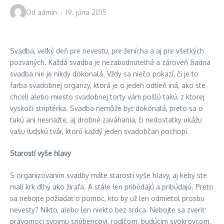
Od
admin
19. júna 2015
Svadba, veľký deň pre nevestu, pre ženícha a aj pre všetkých
pozvaných. Každá svadba je nezabudnuteľná a zároveň žiadna
svadba nie je nikdy dokonalá. Vždy sa niečo pokazí, či je to
farba svadobnej organzy, ktorá je o jeden odtieň iná, ako ste
chceli alebo miesto svadobnej torty vám pošlú takú, z ktorej
vyskočí striptérka. Svadba nemôže byť dokonalá, preto sa o
takú ani nesnažte, aj drobné zaváhania, či nedostatky ukážu
vašu ľudskú tvár, ktorú každý jeden svadobčan pochopí.
Starostí vyše hlavy
S organizovaním svadby máte starosti vyše hlavy, aj keby ste
mali krk dlhý ako žirafa. A stále len pribúdajú a pribúdajú. Preto
sa nebojte požiadať o pomoc, kto by už len odmietol prosbu
nevesty? Nikto, alebo len niekto bez srdca. Nebojte sa zveriť
právomoci svojmu snúbencovi, rodičom, budúcim svokrovcom,