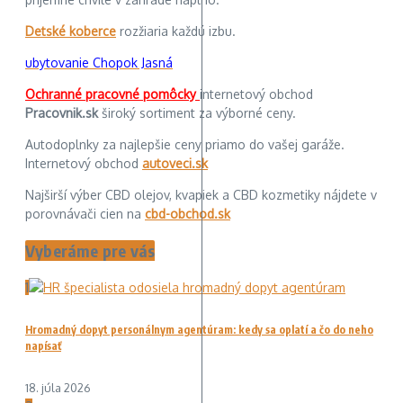
Detské koberce
rozžiaria každú izbu.
ubytovanie Chopok Jasná
Ochranné pracovné pomôcky
internetový obchod
Pracovnik.sk
široký sortiment za výborné ceny.
Autodoplnky za najlepšie ceny priamo do vašej garáže.
Internetový obchod
autoveci.sk
Najširší výber CBD olejov, kvapiek a CBD kozmetiky nájdete v
porovnávači cien na
cbd-obchod.sk
Vyberáme pre vás
1
Hromadný dopyt personálnym agentúram: kedy sa oplatí a čo do neho
napísať
18. júla 2026