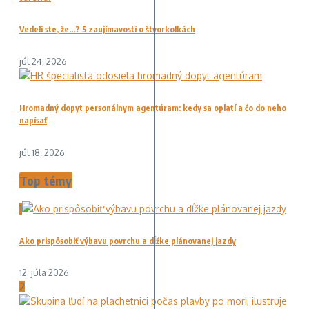
Vedeli ste, že…? 5 zaujímavostí o štvorkolkách
júl 24, 2026
Hromadný dopyt personálnym agentúram: kedy sa oplatí a čo do neho
napísať
júl 18, 2026
Top témy
1
Ako prispôsobiť výbavu povrchu a dĺžke plánovanej jazdy
12. júla 2026
2