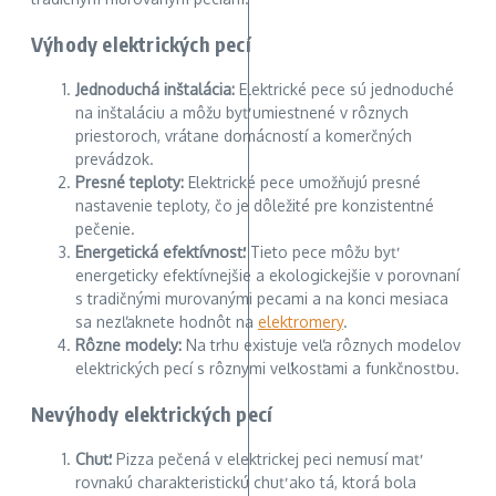
Výhody elektrických pecí
Jednoduchá inštalácia:
Elektrické pece sú jednoduché
na inštaláciu a môžu byť umiestnené v rôznych
priestoroch, vrátane domácností a komerčných
prevádzok.
Presné teploty:
Elektrické pece umožňujú presné
nastavenie teploty, čo je dôležité pre konzistentné
pečenie.
Energetická efektívnosť:
Tieto pece môžu byť
energeticky efektívnejšie a ekologickejšie v porovnaní
s tradičnými murovanými pecami a na konci mesiaca
sa nezľaknete hodnôt na
elektromery
.
Rôzne modely:
Na trhu existuje veľa rôznych modelov
elektrických pecí s rôznymi veľkosťami a funkčnosťou.
Nevýhody elektrických pecí
Chuť:
Pizza pečená v elektrickej peci nemusí mať
rovnakú charakteristickú chuť ako tá, ktorá bola