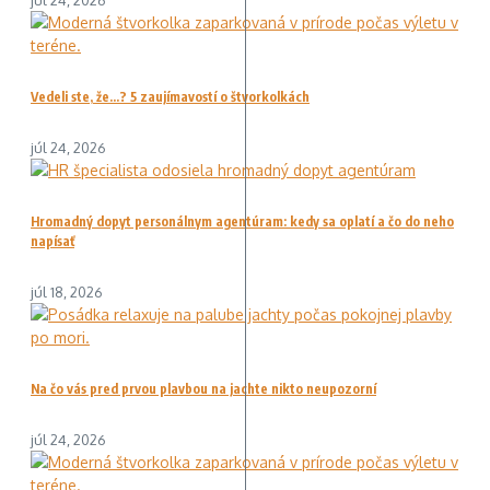
júl 24, 2026
Vedeli ste, že…? 5 zaujímavostí o štvorkolkách
júl 24, 2026
Hromadný dopyt personálnym agentúram: kedy sa oplatí a čo do neho
napísať
júl 18, 2026
Na čo vás pred prvou plavbou na jachte nikto neupozorní
júl 24, 2026