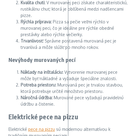
Kvalita chuti:
V murovanej peci získate charakteristickú,
rustikálnu chuť, ktorá je obľúbená medzi nadšencami
pizze.
Rýchla príprava:
Pizza sa pečie veľmi rýchlo v
murovanej peci, čo je ideálne pre rýchle obedné
prestávky alebo rýchle večierky.
Trvanlivosť:
Správne postavená murovaná pec je
trvanlivá a môže slúžiť po mnoho rokov.
Nevýhody murovaných pecí
Náklady na inštaláciu:
Vytvorenie murovanej pece
môže byť nákladné a vyžaduje špeciálne znalosti.
Potreba priestoru:
Murovaná pec je trvalou stavbou,
ktorá potrebuje určité množstvo priestoru.
Náročná údržba:
Murované pece vyžadujú pravidelnú
údržbu a čistenie.
Elektrické pece na pizzu
Elektrické
pece na pizzu
sú modernou alternatívou k
tradičným murovaným peciam.