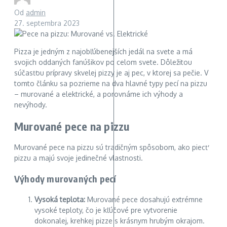
Od
admin
27. septembra 2023
Pizza je jedným z najobľúbenejších jedál na svete a má
svojich oddaných fanúšikov po celom svete. Dôležitou
súčasťou prípravy skvelej pizzy je aj pec, v ktorej sa pečie. V
tomto článku sa pozrieme na dva hlavné typy pecí na pizzu
– murované a elektrické, a porovnáme ich výhody a
nevýhody.
Murované pece na pizzu
Murované pece na pizzu sú tradičným spôsobom, ako piecť
pizzu a majú svoje jedinečné vlastnosti.
Výhody murovaných pecí
Vysoká teplota:
Murované pece dosahujú extrémne
vysoké teploty, čo je kľúčové pre vytvorenie
dokonalej, krehkej pizze s krásnym hrubým okrajom.