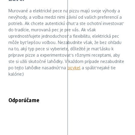
Murované a elektrické pece na pizzu majú svoje výhody a
nevýhody, a voľba medzi nimi závisí od vašich preferencií a
potrieb. Ak chcete autentickú chuť a ste ochotní investovať
do tradície, murovaná pec je pre vás. Ak však
uprednostňujete jednoduchosť a flexibilitu, elektrická pec
môže byť lepšou voľbou. Nezabudnite však, že bez ohľadu
na to, aký typ pece si vyberiete, dôležité je mať lásku k
príprave pizze a experimentovať s rôznymi receptami, aby
ste si užili skutočné lahôdky. V každom prípade nezabudnite
po tejto lahôdke nasadnúť na
bicykel
a spáliť nejaké tie
kalórie:)
Odporúčame