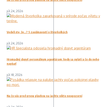
júl 24, 2026
Vedeli ste, že…? 5 zaujímavostí o štvorkolkách
júl 24, 2026
Hromadný dopyt personálnym agentúram: kedy sa oplatí a čo do neho
napísať
júl 18, 2026
Na čo vás pred prvou plavbou na jachte nikto neupozorní