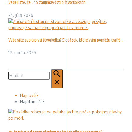
Vedeli ste, že…? 5 zaujímavostí o štvorkolkách
24. júla 2026
Vyberáte svoju prvú štvorkolku? 5 otázok, ktoré vám pomôžu trafiť ...
19. apríla 2026
Hľadať:
Najnovšie
Najčítanejšie
Na čo vás pred prvou plavbou na jachte nikto neupozorní