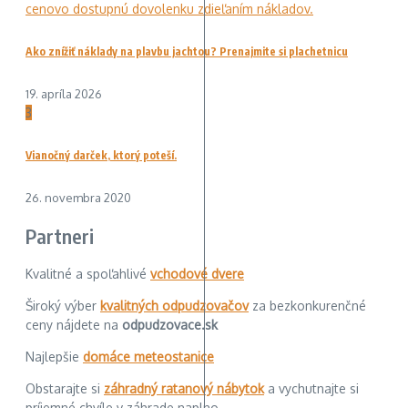
Ako znížiť náklady na plavbu jachtou? Prenajmite si plachetnicu
19. apríla 2026
3
Vianočný darček, ktorý poteší.
26. novembra 2020
Partneri
Kvalitné a spoľahlivé
vchodové dvere
Široký výber
kvalitných odpudzovačov
za bezkonkurenčné
ceny nájdete na
odpudzovace.sk
Najlepšie
domáce meteostanice
Obstarajte si
záhradný ratanový nábytok
a vychutnajte si
príjemné chvíle v záhrade naplno.