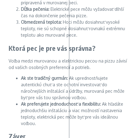
pripravená v murovanej peci.
Dĺžka pečenia:
Elektrické pece môžu vyžadovať dlhší
čas na dokončenie pečenia pizze.
Obmedzená teplota:
Hoci môžu dosiahnuť vysoké
teploty, nie sú schopné dosiahnuť rovnakú extrémnu
teplotu ako murované pece.
Ktorá pec je pre vás správna?
Voľba medzi murovanou a elektrickou pecou na pizzu závisí
od vašich osobných preferencií a potrieb.
Ak ste tradičný gurmán:
Ak uprednostňujete
autentickú chuť a ste ochotní investovať do
náročnejších inštalácií a údržby, murovaná pec môže
byť pre vás tou správnou voľbou.
Ak preferujete jednoduchosť a flexibilitu:
Ak hľadáte
jednoduchšiu inštaláciu a viac možností nastavenia
teploty, elektrická pec môže byť pre vás ideálnou
voľbou.
Záver