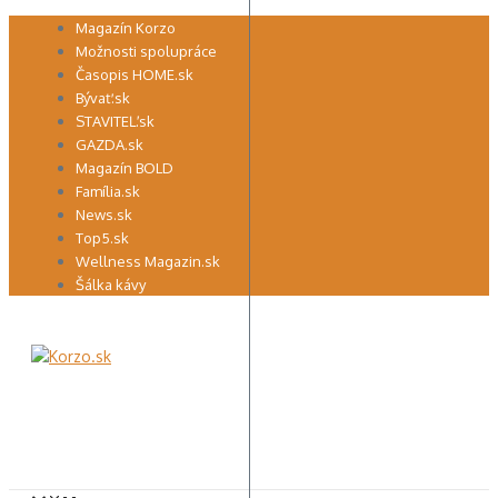
Preskočiť
Magazín Korzo
na
Možnosti spolupráce
obsah
Časopis HOME.sk
Bývať.sk
STAVITEĽ.sk
GAZDA.sk
Magazín BOLD
Família.sk
News.sk
Top5.sk
Wellness Magazin.sk
Šálka kávy