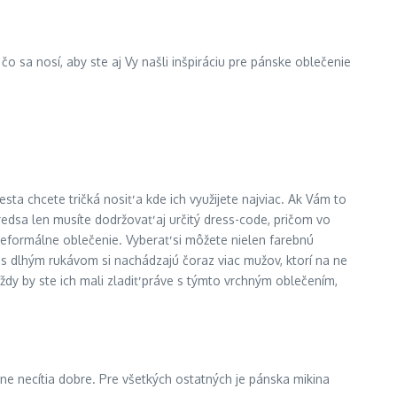
o sa nosí, aby ste aj Vy našli inšpiráciu pre pánske oblečenie
ta chcete tričká nosiť a kde ich využijete najviac. Ak Vám to
dsa len musíte dodržovať aj určitý dress-code, pričom vo
neformálne oblečenie. Vyberať si môžete nielen farebnú
á s dlhým rukávom si nachádzajú čoraz viac mužov, ktorí na ne
Vždy by ste ich mali zladiť práve s týmto vrchným oblečením,
tne necítia dobre. Pre všetkých ostatných je pánska mikina