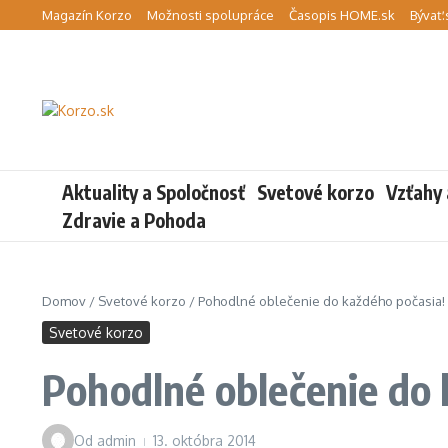
Preskočiť na obsah
Magazín Korzo
Možnosti spolupráce
Časopis HOME.sk
Bývať.
Aktuality a Spoločnosť
Svetové korzo
Vzťahy 
Zdravie a Pohoda
Domov
/
Svetové korzo
/
Pohodlné oblečenie do každého počasia!
Svetové korzo
Pohodlné oblečenie do 
Od
admin
13. októbra 2014