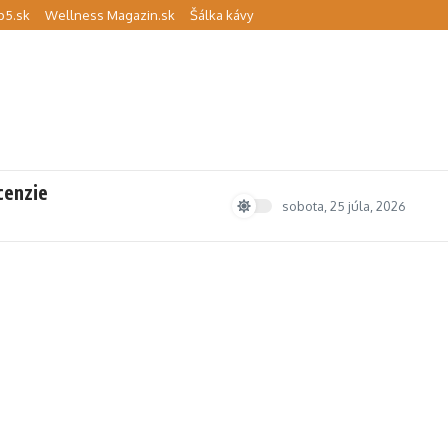
p5.sk
Wellness Magazin.sk
Šálka kávy
cenzie
sobota, 25 júla, 2026