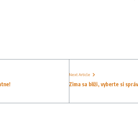
Next Article
ntne!
Zima sa blíži, vyberte si spr