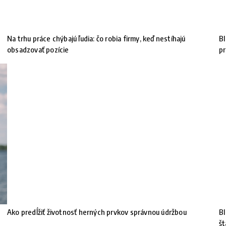
Na trhu práce chýbajú ľudia: čo robia firmy, keď nestíhajú
BI
obsadzovať pozície
pr
Ako predĺžiť životnosť herných prvkov správnou údržbou
BI
št