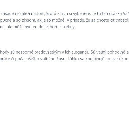
V zásade nezáleží na tom, ktorú z nich si vyberiete. Je to len otázk
kapucne a so zipsom, ak je to možné. V prípade, že sa chcete cítiť abso
ne, ale môže byť len do jej hornej tretiny.
výhody sú nesporné predovšetkým v ich elegancií. Sú veľmi pohodlné a
 práce či počas Vášho voľného času. Ľahko sa kombinujú so svetríko