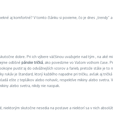
pekné aj komfortné? V tomto článku si povieme, čo je dnes „trendy“ a č
utočne dobre. Pri ich výbere väčšinou uvažujete nad tým , na aké mies
rejme odlišné
pánske tričká
, ako povedzme vo Vašom voľnom čase. Pre
kojne pustiť aj do odvážnejších vzorov a farieb, pretože stále je to 
ky rukáv je štandard, ktorý každého napadne pri tričku, avšak aj tričk
skladá ešte z teplákov alebo nohavíc, respektíve mikiny alebo svetra. 
mikiny alebo svetra, nikdy nie naopak.
é, niektorým skutočne nesedia na postave a niektorí sa v nich absolú