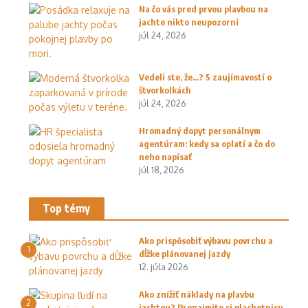
Na čo vás pred prvou plavbou na
jachte nikto neupozorní
júl 24, 2026
Vedeli ste, že…? 5 zaujímavostí o
štvorkolkách
júl 24, 2026
Hromadný dopyt personálnym
agentúram: kedy sa oplatí a čo do
neho napísať
júl 18, 2026
Top témy
Ako prispôsobiť výbavu povrchu a
1
dĺžke plánovanej jazdy
12. júla 2026
Ako znížiť náklady na plavbu
2
jachtou? Prenajmite si plachetnicu