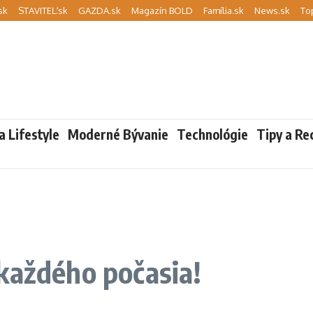
sk
STAVITEĽ.sk
GAZDA.sk
Magazín BOLD
Família.sk
News.sk
To
a Lifestyle
Moderné Bývanie
Technológie
Tipy a Re
každého počasia!