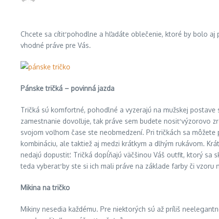
Chcete sa cítiť pohodlne a hľadáte oblečenie, ktoré by bolo aj 
vhodné práve pre Vás.
Pánske tričká – povinná jazda
Tričká sú komfortné, pohodlné a vyzerajú na mužskej postave sk
zamestnanie dovoľuje, tak práve sem budete nosiť výzorovo z
svojom voľnom čase ste neobmedzení. Pri tričkách sa môžete po
kombináciu, ale taktiež aj medzi krátkym a dlhým rukávom. Krát
nedajú dopustiť. Tričká dopĺňajú väčšinou Váš outfit, ktorý sa 
teda vyberať by ste si ich mali práve na základe farby či vzoru 
Mikina na tričko
Mikiny nesedia každému. Pre niektorých sú až príliš neelegantn