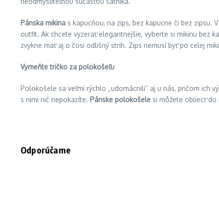
neodmysliteľnou súčasťou šatníka.
Pánska mikina
s kapucňou, na zips, bez kapucne či bez zipsu. 
outfit. Ak chcete vyzerať elegantnejšie, vyberte si mikinu bez 
zvykne mať aj o čosi odlišný strih. Zips nemusí byť po celej miki
Vymeňte tričko za polokošeľu
Polokošele sa veľmi rýchlo „udomácnili“ aj u nás, pričom ich 
s nimi nič nepokazíte.
Pánske polokošele
si môžete obliecť do
Odporúčame