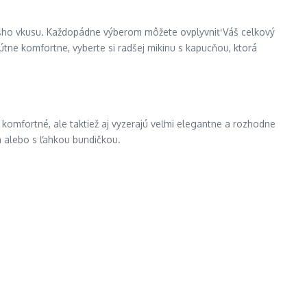
a Vášho vkusu. Každopádne výberom môžete ovplyvniť Váš celkový
lútne komfortne, vyberte si radšej mikinu s kapucňou, ktorá
 komfortné, ale taktiež aj vyzerajú veľmi elegantne a rozhodne
m alebo s ľahkou bundičkou.