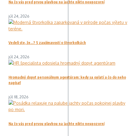
Na čo vás pred prvou plavbou na jachte nikto neupozorní
júl 24, 2026
Vedeli ste, že…? 5 zaujímavostí o štvorkolkách
júl 24, 2026
Hromadný dopyt personálnym agentúram: kedy sa oplatí a čo do neho
napísať
júl 18, 2026
Na čo vás pred prvou plavbou na jachte nikto neupozorní