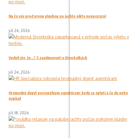
Na čo vás pred prvou plavbou na jachte nikto neupozorní
júl 24, 2026
Vedeli ste, že…? 5 zaujímavostí o štvorkolkách
júl 24, 2026
Hromadný dopyt personálnym agentúram: kedy sa oplatí a čo do neho
napísať
júl 18, 2026