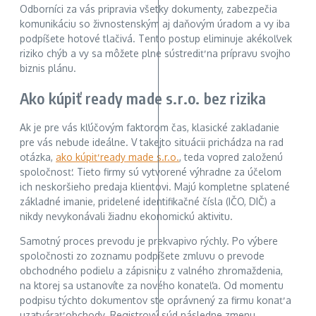
Odborníci za vás pripravia všetky dokumenty, zabezpečia
komunikáciu so živnostenským aj daňovým úradom a vy iba
podpíšete hotové tlačivá. Tento postup eliminuje akékoľvek
riziko chýb a vy sa môžete plne sústrediť na prípravu svojho
biznis plánu.
Ako kúpiť ready made s.r.o. bez rizika
Ak je pre vás kľúčovým faktorom čas, klasické zakladanie
pre vás nebude ideálne. V takejto situácii prichádza na rad
otázka,
ako kúpiť ready made s.r.o.
, teda vopred založenú
spoločnosť. Tieto firmy sú vytvorené výhradne za účelom
ich neskoršieho predaja klientovi. Majú kompletne splatené
základné imanie, pridelené identifikačné čísla (IČO, DIČ) a
nikdy nevykonávali žiadnu ekonomickú aktivitu.
Samotný proces prevodu je prekvapivo rýchly. Po výbere
spoločnosti zo zoznamu podpíšete zmluvu o prevode
obchodného podielu a zápisnicu z valného zhromaždenia,
na ktorej sa ustanovíte za nového konateľa. Od momentu
podpisu týchto dokumentov ste oprávnený za firmu konať a
uzatvárať obchody. Registrový súd následne zmenu