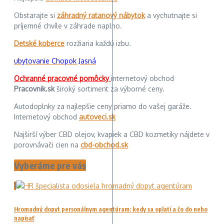
Obstarajte si
záhradný ratanový nábytok
a vychutnajte si
príjemné chvíle v záhrade naplno.
Detské koberce
rozžiaria každú izbu.
ubytovanie Chopok Jasná
Ochranné pracovné pomôcky
internetový obchod
Pracovnik.sk
široký sortiment za výborné ceny.
Autodoplnky za najlepšie ceny priamo do vašej garáže.
Internetový obchod
autoveci.sk
Najširší výber CBD olejov, kvapiek a CBD kozmetiky nájdete v
porovnávači cien na
cbd-obchod.sk
Vyberáme pre vás
1
Hromadný dopyt personálnym agentúram: kedy sa oplatí a čo do neho
napísať