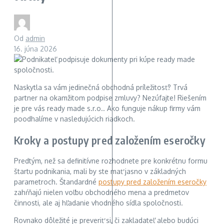
Od
admin
16. júna 2026
Naskytla sa vám jedinečná obchodná príležitosť? Trvá
partner na okamžitom podpise zmluvy? Nezúfajte! Riešením
je pre vás ready made s.r.o.. Ako funguje nákup firmy vám
poodhalíme v nasledujúcich riadkoch.
Kroky a postupy pred založením eseročky
Predtým, než sa definitívne rozhodnete pre konkrétnu formu
štartu podnikania, mali by ste mať jasno v základných
parametroch. Štandardné
postupy pred založením eseročky
zahŕňajú nielen voľbu obchodného mena a predmetov
činnosti, ale aj hľadanie vhodného sídla spoločnosti.
Rovnako dôležité je preveriť si, či zakladateľ alebo budúci