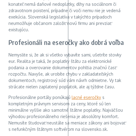
konateľ nemá daňové nedoplatky, dlhy na sociálnom či
zdravotnom poistení, prípadne či voči nemu nie je vedená
exekúcia. Slovenská legislatíva v takýchto prípadoch
neumožňuje občanom založiť novú firmu ani prevziať
existujúcu.
Profesionáli na eseročky ako dobrá voľba
Nemyslite si, že ak si všetko vybavíte sami, ušetríte stovky
eur. Realita je taká, že poplatky štátu za elektronické
podania a overovanie dokumentov pohltia značnú časť
rozpočtu. Navyše, ak urobíte chybu v zakladateľských
dokumentoch, registrový súd vám návrh odmietne. Vy tak
strácate nielen zaplatený poplatok, ale aj týždne času.
Profesionálne portály ponúkajú
lacné eseročky
s
kompletným právnym servisom za ceny, ktoré sú len
minimálne vyššie ako samotné štátne poplatky. Najväčšou
výhodou profesionálneho riešenia je absolútny komfort.
Nemusíte študovať neustále sa meniace zákony ani bojovať
s nefunkčným štátnym softvérom na slovensko.sk.