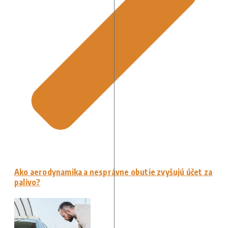
Ako aerodynamika a nesprávne obutie zvyšujú účet za
palivo?