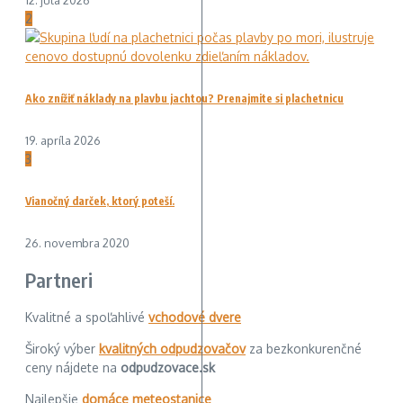
2
Ako znížiť náklady na plavbu jachtou? Prenajmite si plachetnicu
19. apríla 2026
3
Vianočný darček, ktorý poteší.
26. novembra 2020
Partneri
Kvalitné a spoľahlivé
vchodové dvere
Široký výber
kvalitných odpudzovačov
za bezkonkurenčné
ceny nájdete na
odpudzovace.sk
Najlepšie
domáce meteostanice