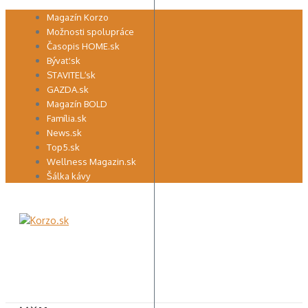
Preskočiť
Magazín Korzo
na
Možnosti spolupráce
obsah
Časopis HOME.sk
Bývať.sk
STAVITEĽ.sk
GAZDA.sk
Magazín BOLD
Família.sk
News.sk
Top5.sk
Wellness Magazin.sk
Šálka kávy