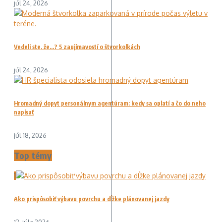
júl 24, 2026
Vedeli ste, že…? 5 zaujímavostí o štvorkolkách
júl 24, 2026
Hromadný dopyt personálnym agentúram: kedy sa oplatí a čo do neho
napísať
júl 18, 2026
Top témy
1
Ako prispôsobiť výbavu povrchu a dĺžke plánovanej jazdy
12. júla 2026