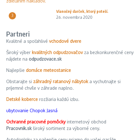
Vianočný darček, ktorý poteší.
3
26. novembra 2020
Partneri
Kvalitné a spoľahlivé
vchodové dvere
Široký výber
kvalitných odpudzovačov
za bezkonkurenčné ceny
nájdete na
odpudzovace.sk
Najlepšie
domáce meteostanice
Obstarajte si
záhradný ratanový nábytok
a vychutnajte si
príjemné chvíle v záhrade naplno.
Detské koberce
rozžiaria každú izbu.
ubytovanie Chopok Jasná
Ochranné pracovné pomôcky
internetový obchod
Pracovnik.sk
široký sortiment za výborné ceny.
Autodoplnky za najlepšie ceny priamo do vašej garáže.