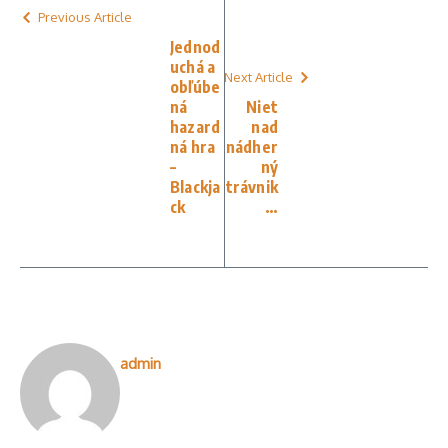
Previous Article
Jednod
uchá a
Next Article
obľúbe
ná
Niet
hazard
nad
ná hra
nádher
–
ný
Blackja
trávnik
ck
…
admin