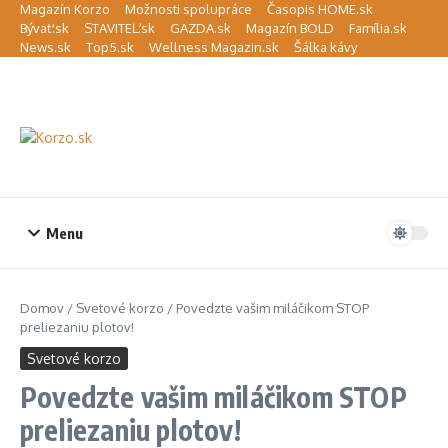
Preskočiť na obsah
Magazín Korzo
Možnosti spolupráce
Časopis HOME.sk
Bývať.sk
STAVITEĽ.sk
GAZDA.sk
Magazín BOLD
Família.sk
News.sk
Top5.sk
Wellness Magazin.sk
Šálka kávy
Menu
Domov
/
Svetové korzo
/
Povedzte vašim miláčikom STOP
preliezaniu plotov!
Svetové korzo
Povedzte vašim miláčikom STOP
preliezaniu plotov!