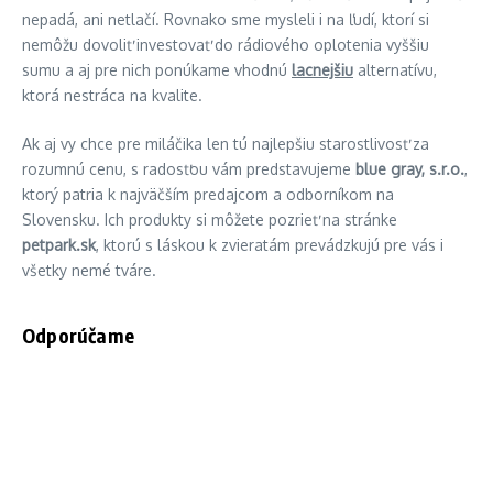
nepadá, ani netlačí. Rovnako sme mysleli i na ľudí, ktorí si
nemôžu dovoliť investovať do rádiového oplotenia vyššiu
sumu a aj pre nich ponúkame vhodnú
lacnejšiu
alternatívu,
ktorá nestráca na kvalite.
Ak aj vy chce pre miláčika len tú najlepšiu starostlivosť za
rozumnú cenu, s radosťou vám predstavujeme
blue gray, s.r.o.
,
ktorý patria k najväčším predajcom a odborníkom na
Slovensku. Ich produkty si môžete pozrieť na stránke
petpark.sk
, ktorú s láskou k zvieratám prevádzkujú pre vás i
všetky nemé tváre.
Odporúčame