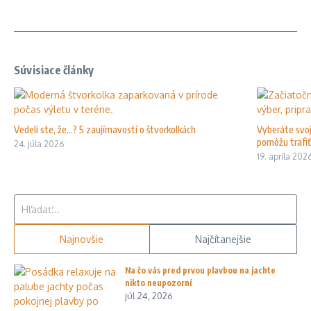
Súvisiace články
Vedeli ste, že…? 5 zaujímavostí o štvorkolkách
Vyberáte svoj
pomôžu trafiť 
24. júla 2026
19. apríla 202
Hľadať:
Najnovšie
Najčítanejšie
Na čo vás pred prvou plavbou na jachte
nikto neupozorní
júl 24, 2026