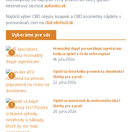
Internetový obchod
autoveci.sk
Najširší výber CBD olejov, kvapiek a CBD kozmetiky nájdete v
porovnávači cien na
cbd-obchod.sk
Vyberáme pre vás
Hromadný dopyt personálnym agentúram:
1
kedy sa oplatí a čo do neho napísať
18. júla 2026
Oplatí sa štvorkolku previesť na dovolenku?
2
Všetky pre a proti
22. júna 2026
Oplatí sa investovať do motorového člna?
3
Všetky pre a proti
20. júna 2026