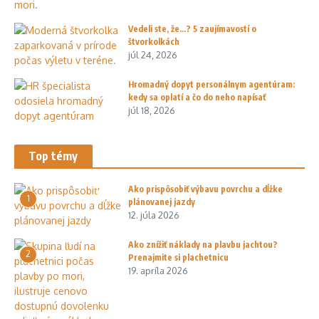
Vedeli ste, že…? 5 zaujímavostí o
štvorkolkách
júl 24, 2026
Hromadný dopyt personálnym agentúram:
kedy sa oplatí a čo do neho napísať
júl 18, 2026
Top témy
Ako prispôsobiť výbavu povrchu a dĺžke
1
plánovanej jazdy
12. júla 2026
Ako znížiť náklady na plavbu jachtou?
2
Prenajmite si plachetnicu
19. apríla 2026