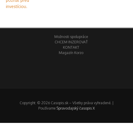
Možnosti spolupráce
CHCEM INZEROVAŤ
KONTAKT
Magazín Korzo
Copyright: © 2026 Casopis.sk – Všetky práva vyhradené. |
Používame
Spravodajský časopis X