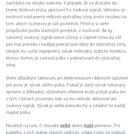
nachádza na obojku zvieraťa. V prípade, že sa dostane do
tesnej blízkosti plota, upozorní ho zvukový signál. Výhodou je
možnosť nastavenia veľkosti výstražnej zóny, preto nezávisí na
tom, akých rozmerov je váš pozemok. Prístroj si viete
prispôsobiť podľa vlastných predstáv a možností. Ak by
samotný zvukový signál nebol účinný a napriek tomu by váš
pes mal potrebu i naďalej pokračovať ďalej do výstražnej zóny,
obojok mu vyšle nepríjemnú avšak neškodnú statickú korekciu,
ktorou úlohou je zastaviť psíka v pokračovaní do výstražnej
zóny.
Veľmi dôležitým faktorom, pri elektronickom rádiovom oplotení
pre psov, je výcvik vášho psíka. Pokiaľ je daný výcvik vykonaný
správne a dôkladne, výsledným efektom bude pohyb psíka len
v tých častiach pozemku, kde sa mu nebude aktivovať ani
zvukový signál. Výcvik je veľmi jednoduchý a zvládne ho každý
majiteľ psíka
Nezáleží na tom, či chováte
veľké
alebo
malé
plemeno. Pre
každého z nich máme vlastné veľkosti, vďaka čomu im prijímač