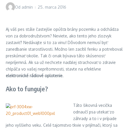
Od
admin
25. marca 2016
Aj váš pes stále častejšie opúšťa brány pozemku a odchádza
von za dobrodružstvom? Neviete, ako tento jeho zlozvyk
zastaviť? Nedávajte si to za vinu! Dôvodom nemusí byť
zanedbanie starostlivosti. Možno len zacítil fenku a potreboval
preskúmať okolie. Tak či onak bývava táto skúsenosť
nepríjemná. Ak sa už nechcete naďalej strachovať o zdravie
chlpáča vo vašej neprítomnosti, stavte na efektívne
elektronické rádiové oplotenie
.
Ako to funguje?
Táto šikovná vecička
odnaučí psa utekať zo
záhrady a to i v prípade
jeho vyššieho veku. Celé tajomstvo tkvie v prijímači, ktorý sa