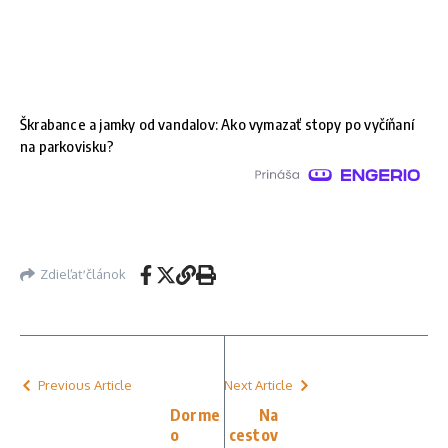
Škrabance a jamky od vandalov: Ako vymazať stopy po vyčíňaní
na parkovisku?
Zdieľať článok
Previous Article
Next Article
Dorme
Na
o
cestov