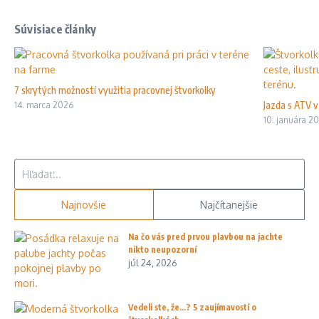
Súvisiace články
7 skrytých možností využitia pracovnej štvorkolky
Jazda s ATV v 
14. marca 2026
10. januára 2
Hľadať:
Najnovšie
Najčítanejšie
Na čo vás pred prvou plavbou na jachte
nikto neupozorní
júl 24, 2026
Vedeli ste, že…? 5 zaujímavostí o