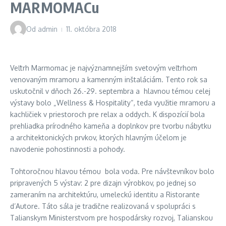
MARMOMACu
Od
admin
11. októbra 2018
Veľtrh Marmomac je najvýznamnejším svetovým veľtrhom
venovaným mramoru a kamenným inštaláciám. Tento rok sa
uskutočnil v dňoch 26.-29. septembra a hlavnou témou celej
výstavy bolo „Wellness & Hospitality“, teda využitie mramoru a
kachličiek v priestoroch pre relax a oddych. K dispozícií bola
prehliadka prírodného kameňa a doplnkov pre tvorbu nábytku
a architektonických prvkov, ktorých hlavným účelom je
navodenie pohostinnosti a pohody.
Tohtoročnou hlavou témou bola voda. Pre návštevníkov bolo
pripravených 5 výstav: 2 pre dizajn výrobkov, po jednej so
zameraním na architektúru, umeleckú identitu a Ristorante
d’Autore. Táto sála je tradične realizovaná v spolupráci s
Talianskym Ministerstvom pre hospodársky rozvoj, Talianskou