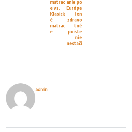
matrac
anie po
e vs.
Európe
Klasick
len
é
zdravo
matrac
tné
e
poiste
nie
nestačí
admin