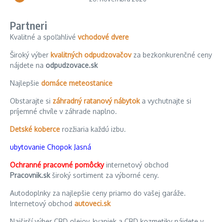
Partneri
Kvalitné a spoľahlivé
vchodové dvere
Široký výber
kvalitných odpudzovačov
za bezkonkurenčné ceny
nájdete na
odpudzovace.sk
Najlepšie
domáce meteostanice
Obstarajte si
záhradný ratanový nábytok
a vychutnajte si
príjemné chvíle v záhrade naplno.
Detské koberce
rozžiaria každú izbu.
ubytovanie Chopok Jasná
Ochranné pracovné pomôcky
internetový obchod
Pracovnik.sk
široký sortiment za výborné ceny.
Autodoplnky za najlepšie ceny priamo do vašej garáže.
Internetový obchod
autoveci.sk
Najširší výber CBD olejov, kvapiek a CBD kozmetiky nájdete v