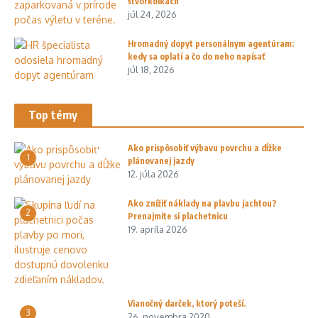
štvorkolkách
júl 24, 2026
Hromadný dopyt personálnym agentúram:
kedy sa oplatí a čo do neho napísať
júl 18, 2026
Top témy
Ako prispôsobiť výbavu povrchu a dĺžke
1
plánovanej jazdy
12. júla 2026
Ako znížiť náklady na plavbu jachtou?
2
Prenajmite si plachetnicu
19. apríla 2026
Vianočný darček, ktorý poteší.
3
26. novembra 2020