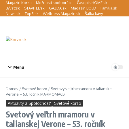
Preskočiť na obsah
Magazín Korzo
Možnosti spolupráce
Časopis HOME.sk
Bývať.sk
STAVITEĽ.sk
GAZDA.sk
Magazín BOLD
Família.sk
News.sk
Top5.sk
Wellness Magazin.sk
Šálka kávy
Menu
Domov
/
Svetové korzo
/
Svetový veľtrh mramoru v talianskej
Verone – 53. ročník MARMOMACu
Aktuality a Spoločnosť
Svetové korzo
Svetový veľtrh mramoru v
talianskej Verone – 53. ročník