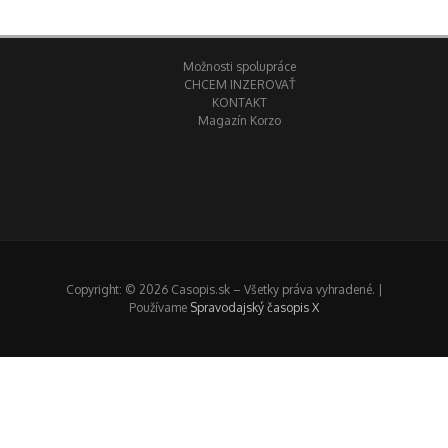
Možnosti spolupráce
CHCEM INZEROVAŤ
KONTAKT
Magazín Korzo
Copyright: © 2026 Casopis.sk – Všetky práva vyhradené. |
Používame
Spravodajský časopis X