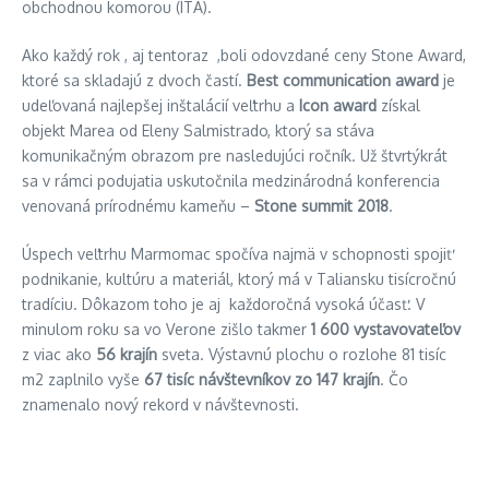
obchodnou komorou (ITA).
Ako každý rok , aj tentoraz ,boli odovzdané ceny Stone Award,
ktoré sa skladajú z dvoch častí.
Best communication award
je
udeľovaná najlepšej inštalácií veľtrhu a
Icon award
získal
objekt Marea od Eleny Salmistrado, ktorý sa stáva
komunikačným obrazom pre nasledujúci ročník. Už štvrtýkrát
sa v rámci podujatia uskutočnila medzinárodná konferencia
venovaná prírodnému kameňu –
Stone summit 2018
.
Úspech veľtrhu Marmomac spočíva najmä v schopnosti spojiť
podnikanie, kultúru a materiál, ktorý má v Taliansku tisícročnú
tradíciu. Dôkazom toho je aj každoročná vysoká účasť. V
minulom roku sa vo Verone zišlo takmer
1 600 vystavovateľov
z viac ako
56 krajín
sveta. Výstavnú plochu o rozlohe 81 tisíc
m2 zaplnilo vyše
67 tisíc návštevníkov zo 147 krajín
. Čo
znamenalo nový rekord v návštevnosti.