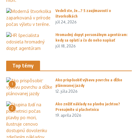
Vedeli ste, že…? 5 zaujímavostí o
štvorkolkách
júl 24, 2026
Hromadný dopyt personálnym agentúram:
kedy sa oplatí a čo do neho napísať
júl 18, 2026
Top témy
Ako prispôsobiť výbavu povrchu a dĺžke
1
plánovanej jazdy
12. júla 2026
Ako znížiť náklady na plavbu jachtou?
2
Prenajmite si plachetnicu
19. apríla 2026