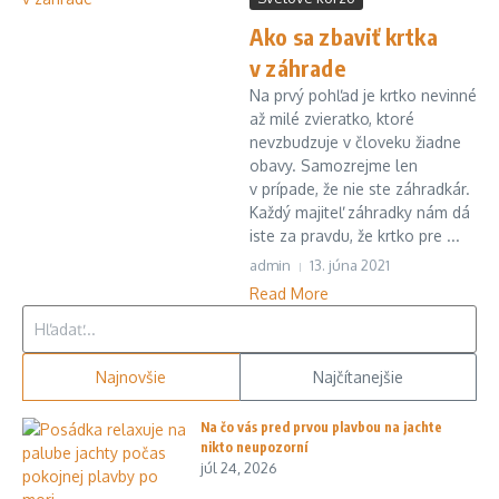
Ako sa zbaviť krtka
v záhrade
Na prvý pohľad je krtko nevinné
až milé zvieratko, ktoré
nevzbudzuje v človeku žiadne
obavy. Samozrejme len
v prípade, že nie ste záhradkár.
Každý majiteľ záhradky nám dá
iste za pravdu, že krtko pre ...
admin
13. júna 2021
Read More
Hľadať:
Najnovšie
Najčítanejšie
Na čo vás pred prvou plavbou na jachte
nikto neupozorní
júl 24, 2026