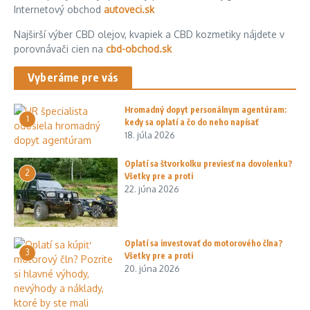
Internetový obchod
autoveci.sk
Najširší výber CBD olejov, kvapiek a CBD kozmetiky nájdete v
porovnávači cien na
cbd-obchod.sk
Vyberáme pre vás
Hromadný dopyt personálnym agentúram:
1
kedy sa oplatí a čo do neho napísať
18. júla 2026
Oplatí sa štvorkolku previesť na dovolenku?
2
Všetky pre a proti
22. júna 2026
Oplatí sa investovať do motorového člna?
3
Všetky pre a proti
20. júna 2026