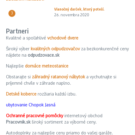
Vianočný darček, ktorý poteší.
3
26. novembra 2020
Partneri
Kvalitné a spoľahlivé
vchodové dvere
Široký výber
kvalitných odpudzovačov
za bezkonkurenčné ceny
nájdete na
odpudzovace.sk
Najlepšie
domáce meteostanice
Obstarajte si
záhradný ratanový nábytok
a vychutnajte si
príjemné chvíle v záhrade naplno.
Detské koberce
rozžiaria každú izbu.
ubytovanie Chopok Jasná
Ochranné pracovné pomôcky
internetový obchod
Pracovnik.sk
široký sortiment za výborné ceny.
Autodoplnky za najlepšie ceny priamo do vašej garáže.