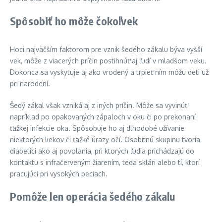
Spôsobiť ho môže čokoľvek
Hoci najväčším faktorom pre vznik šedého zákalu býva vyšší
vek, môže z viacerých príčin postihnúť aj ľudí v mladšom veku.
Dokonca sa vyskytuje aj ako vrodený a trpieť ním môžu deti už
pri narodení.
Šedý zákal však vzniká aj z iných príčin. Môže sa vyvinúť
napríklad po opakovaných zápaloch v oku či po prekonaní
ťažkej infekcie oka. Spôsobuje ho aj dlhodobé užívanie
niektorých liekov či ťažké úrazy očí. Osobitnú skupinu tvoria
diabetici ako aj povolania, pri ktorých ľudia prichádzajú do
kontaktu s infračerveným žiarením, teda sklári alebo tí, ktorí
pracujúci pri vysokých peciach.
Pomôže len operácia šedého zákalu