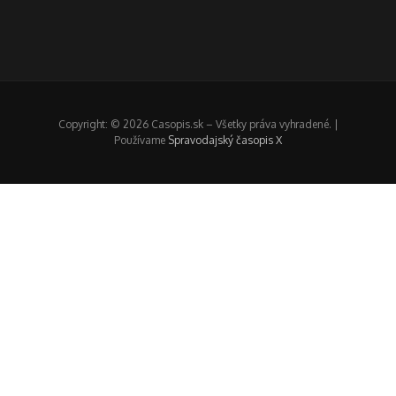
Copyright: © 2026 Casopis.sk – Všetky práva vyhradené. |
Používame
Spravodajský časopis X