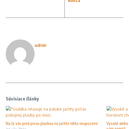
konta
admin
Súvisiace články
Na čo vás pred prvou plavbou na jachte nikto neupozorní
Vysoké alebo 
vám pomôž ...