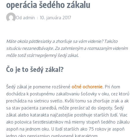
operácia šedého zákalu
Od
admin
10. januára 2017
Máte okolo päťdesiatky a zhoršuje sa vám videnie? Takúto
situáciu nezanedbávajte. Za zahmleným a rozmazaným videním
môže totiž stáť nepríjemný šedý zákal.
Čo je to šedý zákal?
Šedý zákal je pomerne rozšírené
očné ochorenie
. Pri ňom
dochádza k postupnému zakaľovaniu šošovky v oku, cez ktorú
prechádza na sietnicu svetlo. Kvôli tomu sa zhoršuje zrak a ak
sa stav pacienta zanedbá, môže prerásť až do slepoty. Šedý
zákal alebo katarakta najčastejšie postihuje starších ľudí. Viac
ako polovica šesťdesiatnikov má mierny stupeň šedého zákalu
aspoň na jednom oku. U ľudí starších ako 75 rokov je aspoň
jedno oko nepriaznivo ovplyvnené kataraktom.