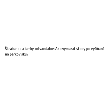
Škrabance a jamky od vandalov: Ako vymazať stopy po vyčíňaní
na parkovisku?