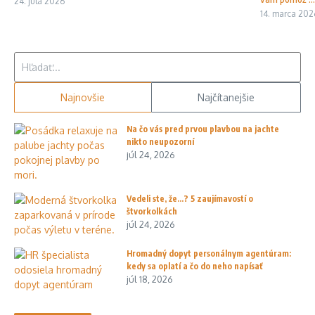
24. júla 2026
14. marca 202
Hľadať:
Najnovšie
Najčítanejšie
Na čo vás pred prvou plavbou na jachte
nikto neupozorní
júl 24, 2026
Vedeli ste, že…? 5 zaujímavostí o
štvorkolkách
júl 24, 2026
Hromadný dopyt personálnym agentúram:
kedy sa oplatí a čo do neho napísať
júl 18, 2026