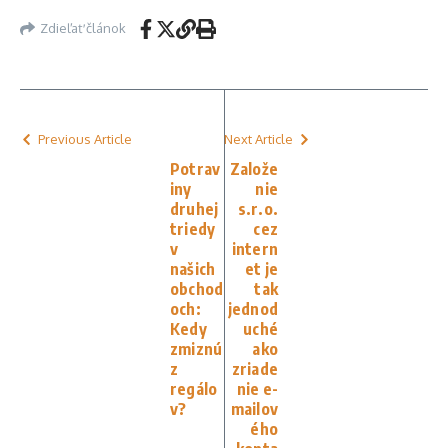
Zdieľať článok
Previous Article
Next Article
Potrav
Založe
iny
nie
druhej
s.r.o.
triedy
cez
v
intern
našich
et je
obchod
tak
och:
jednod
Kedy
uché
zmiznú
ako
z
zriade
regálo
nie e-
v?
mailov
ého