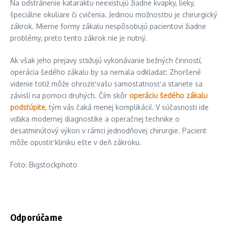
Na odstránenie kataraktu neexistujú žiadne kvapky, lieky,
špeciálne okuliare či cvičenia. Jedinou možnosťou je chirurgický
zákrok. Mierne formy zákalu nespôsobujú pacientovi žiadne
problémy, preto tento zákrok nie je nutný.
Ak však jeho prejavy sťažujú vykonávanie bežných činností,
operácia šedého zákalu by sa nemala odkladať. Zhoršené
videnie totiž môže ohroziť vašu samostatnosť a stanete sa
závislí na pomoci druhých. Čím skôr
operáciu šedého zákalu
podstúpite
, tým vás čaká menej komplikácií. V súčasnosti ide
vďaka modernej diagnostike a operačnej technike o
desaťminútový výkon v rámci jednodňovej chirurgie. Pacient
môže opustiť kliniku ešte v deň zákroku.
Foto: Bigstockphoto
Odporúčame