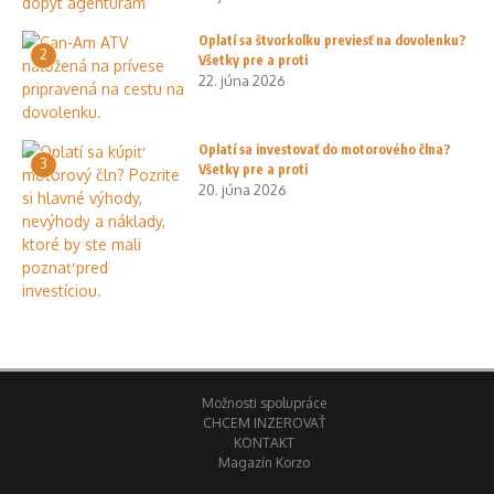
Oplatí sa štvorkolku previesť na dovolenku?
2
Všetky pre a proti
22. júna 2026
Oplatí sa investovať do motorového člna?
3
Všetky pre a proti
20. júna 2026
Možnosti spolupráce
CHCEM INZEROVAŤ
KONTAKT
Magazín Korzo