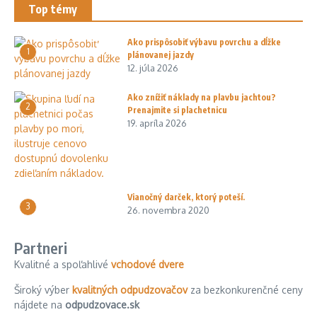
Top témy
Ako prispôsobiť výbavu povrchu a dĺžke
1
plánovanej jazdy
12. júla 2026
Ako znížiť náklady na plavbu jachtou?
2
Prenajmite si plachetnicu
19. apríla 2026
Vianočný darček, ktorý poteší.
3
26. novembra 2020
Partneri
Kvalitné a spoľahlivé
vchodové dvere
Široký výber
kvalitných odpudzovačov
za bezkonkurenčné ceny
nájdete na
odpudzovace.sk