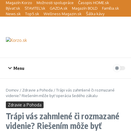
Preskočiť na obsah
Magazín Korzo
Možnosti spolupráce
Časopis HOME.sk
Bývať.sk
STAVITEĽ.sk
GAZDA.sk
Magazín BOLD
Família.sk
News.sk
Top5.sk
Wellness Magazin.sk
Šálka kávy
Menu
Domov
/
Zdravie a Pohoda
/
Trápi vás zahmlené či rozmazané
videnie? Riešením môže byť operácia šedého zákalu
Zdravie a Pohoda
Trápi vás zahmlené či rozmazané
videnie? Riešením môže byť