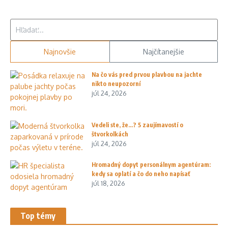
Hľadať:
Najnovšie
Najčítanejšie
Na čo vás pred prvou plavbou na jachte
nikto neupozorní
júl 24, 2026
Vedeli ste, že…? 5 zaujímavostí o
štvorkolkách
júl 24, 2026
Hromadný dopyt personálnym agentúram:
kedy sa oplatí a čo do neho napísať
júl 18, 2026
Top témy