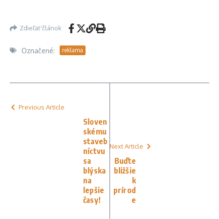
Zdieľať článok
Označené:
reklama
Previous Article
Sloven
skému
staveb
Next Article
níctvu
sa
Buďte
blýska
bližšie
na
k
lepšie
prírod
časy!
e