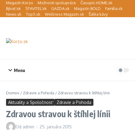
Preskočiť na obsah
Magazín Korzo
Možnosti spolupráce
Časopis HOME.sk
Bývať.sk
STAVITEĽ.sk
GAZDA.sk
Magazín BOLD
Família.sk
News.sk
Top5.sk
Wellness Magazin.sk
Šálka kávy
Menu
Domov
/
Zdravie a Pohoda
/
Zdravou stravou k štíhlej línii
Aktuality a Spoločnosť
Zdravie a Pohoda
Zdravou stravou k štíhlej línii
Od
admin
25. januára 2015