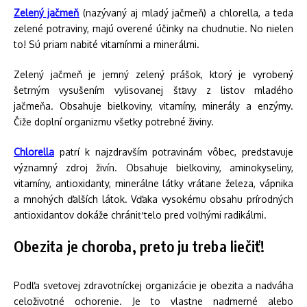
Zelený jačmeň
(nazývaný aj mladý jačmeň) a chlorella, a teda
zelené potraviny, majú overené účinky na chudnutie. No nielen
to! Sú priam nabité vitamínmi a minerálmi.
Zelený jačmeň je jemný zelený prášok, ktorý je vyrobený
šetrným vysušením vylisovanej šťavy z listov mladého
jačmeňa. Obsahuje bielkoviny, vitamíny, minerály a enzýmy.
Čiže doplní organizmu všetky potrebné živiny.
Chlorella
patrí k najzdravším potravinám vôbec, predstavuje
významný zdroj živín. Obsahuje bielkoviny, aminokyseliny,
vitamíny, antioxidanty, minerálne látky vrátane železa, vápnika
a mnohých ďalších látok. Vďaka vysokému obsahu prírodných
antioxidantov dokáže chrániť telo pred voľnými radikálmi.
Obezita je choroba, preto ju treba liečiť!
Podľa svetovej zdravotníckej organizácie je obezita a nadváha
celoživotné ochorenie. Je to vlastne nadmerné alebo