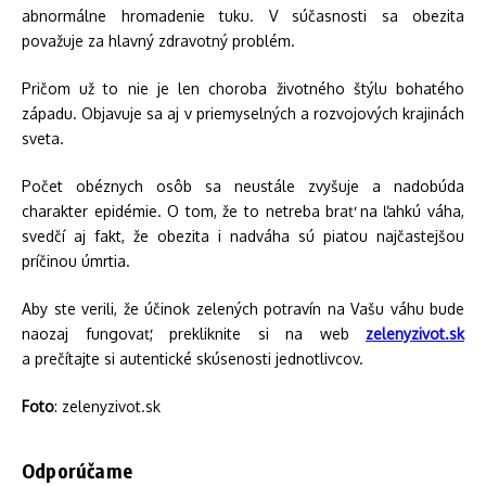
abnormálne hromadenie tuku. V súčasnosti sa obezita
považuje za hlavný zdravotný problém.
Pričom už to nie je len choroba životného štýlu bohatého
západu. Objavuje sa aj v priemyselných a rozvojových krajinách
sveta.
Počet obéznych osôb sa neustále zvyšuje a nadobúda
charakter epidémie. O tom, že to netreba brať na ľahkú váha,
svedčí aj fakt, že obezita i nadváha sú piatou najčastejšou
príčinou úmrtia.
Aby ste verili, že účinok zelených potravín na Vašu váhu bude
naozaj fungovať, prekliknite si na web
zelenyzivot.sk
a prečítajte si autentické skúsenosti jednotlivcov.
Foto
: zelenyzivot.sk
Odporúčame