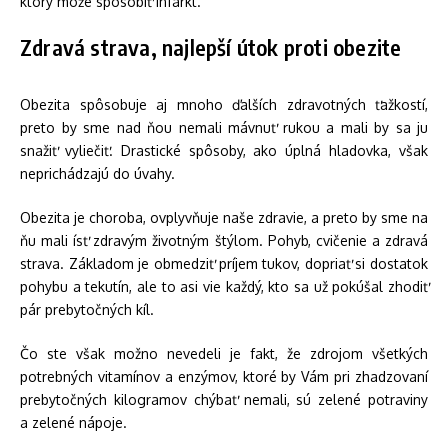
ktorý môže spôsobiť infarkt.
Zdravá strava, najlepší útok proti obezite
Obezita spôsobuje aj mnoho ďalších zdravotných ťažkostí,
preto by sme nad ňou nemali mávnuť rukou a mali by sa ju
snažiť vyliečiť. Drastické spôsoby, ako úplná hladovka, však
neprichádzajú do úvahy.
Obezita je choroba, ovplyvňuje naše zdravie, a preto by sme na
ňu mali ísť zdravým životným štýlom. Pohyb, cvičenie a zdravá
strava. Základom je obmedziť príjem tukov, dopriať si dostatok
pohybu a tekutín, ale to asi vie každý, kto sa už pokúšal zhodiť
pár prebytočných kíl.
Čo ste však možno nevedeli je fakt, že zdrojom všetkých
potrebných vitamínov a enzýmov, ktoré by Vám pri zhadzovaní
prebytočných kilogramov chýbať nemali, sú zelené potraviny
a zelené nápoje.