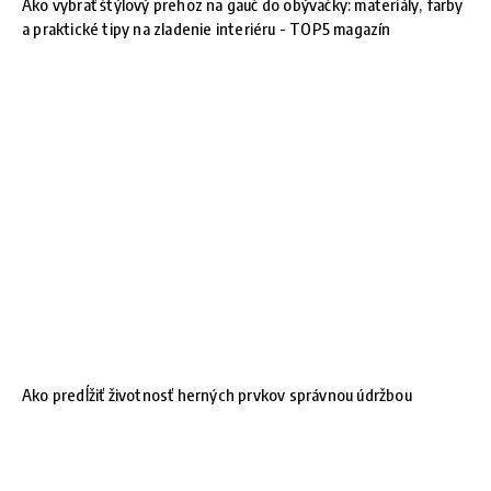
Ako vybrať štýlový prehoz na gauč do obývačky: materiály, farby
a praktické tipy na zladenie interiéru - TOP5 magazín
Ako predĺžiť životnosť herných prvkov správnou údržbou