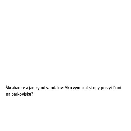
Škrabance a jamky od vandalov: Ako vymazať stopy po vyčíňaní
na parkovisku?