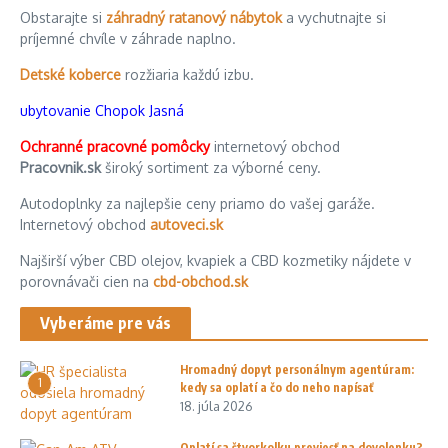
Obstarajte si
záhradný ratanový nábytok
a vychutnajte si
príjemné chvíle v záhrade naplno.
Detské koberce
rozžiaria každú izbu.
ubytovanie Chopok Jasná
Ochranné pracovné pomôcky
internetový obchod
Pracovnik.sk
široký sortiment za výborné ceny.
Autodoplnky za najlepšie ceny priamo do vašej garáže.
Internetový obchod
autoveci.sk
Najširší výber CBD olejov, kvapiek a CBD kozmetiky nájdete v
porovnávači cien na
cbd-obchod.sk
Vyberáme pre vás
Hromadný dopyt personálnym agentúram:
1
kedy sa oplatí a čo do neho napísať
18. júla 2026
Oplatí sa štvorkolku previesť na dovolenku?