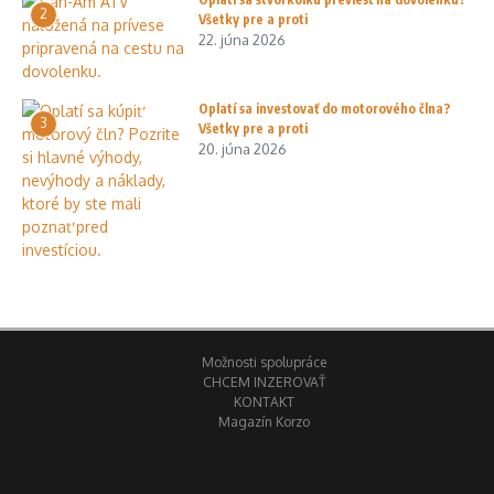
2
Všetky pre a proti
22. júna 2026
Oplatí sa investovať do motorového člna?
3
Všetky pre a proti
20. júna 2026
Možnosti spolupráce
CHCEM INZEROVAŤ
KONTAKT
Magazín Korzo