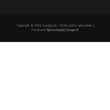
Copyright: © 2026 Casopis.sk – Všetky práva vyhradené. |
Používame
Spravodajský časopis X