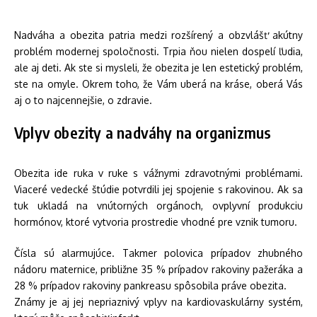
Nadváha a obezita patria medzi rozšírený a obzvlášť akútny
problém modernej spoločnosti. Trpia ňou nielen dospelí ľudia,
ale aj deti. Ak ste si mysleli, že obezita je len estetický problém,
ste na omyle. Okrem toho, že Vám uberá na kráse, oberá Vás
aj o to najcennejšie, o zdravie.
Vplyv obezity a nadváhy na organizmus
Obezita ide ruka v ruke s vážnymi zdravotnými problémami.
Viaceré vedecké štúdie potvrdili jej spojenie s rakovinou. Ak sa
tuk ukladá na vnútorných orgánoch, ovplyvní produkciu
hormónov, ktoré vytvoria prostredie vhodné pre vznik tumoru.
Čísla sú alarmujúce. Takmer polovica prípadov zhubného
nádoru maternice, približne 35 % prípadov rakoviny pažeráka a
28 % prípadov rakoviny pankreasu spôsobila práve obezita.
Známy je aj jej nepriaznivý vplyv na kardiovaskulárny systém,