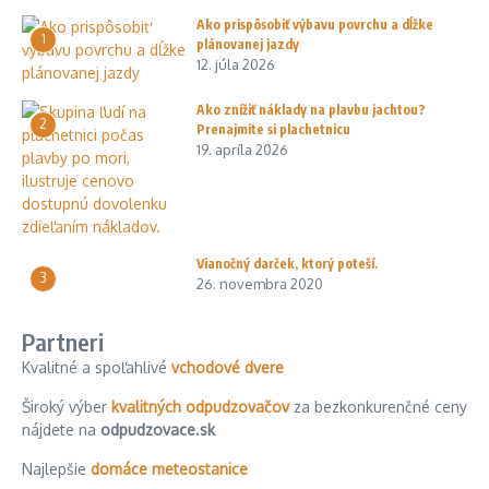
Ako prispôsobiť výbavu povrchu a dĺžke
1
plánovanej jazdy
12. júla 2026
Ako znížiť náklady na plavbu jachtou?
2
Prenajmite si plachetnicu
19. apríla 2026
Vianočný darček, ktorý poteší.
3
26. novembra 2020
Partneri
Kvalitné a spoľahlivé
vchodové dvere
Široký výber
kvalitných odpudzovačov
za bezkonkurenčné ceny
nájdete na
odpudzovace.sk
Najlepšie
domáce meteostanice