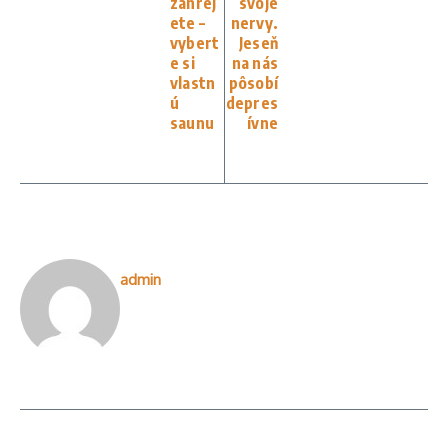
zahrej
svoje
ete –
nervy.
vybert
Jeseň
e si
na nás
vlastn
pôsobí
ú
depres
saunu
ívne
admin