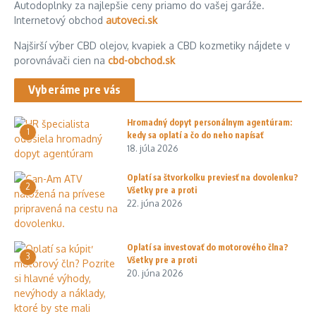
Autodoplnky za najlepšie ceny priamo do vašej garáže.
Internetový obchod
autoveci.sk
Najširší výber CBD olejov, kvapiek a CBD kozmetiky nájdete v
porovnávači cien na
cbd-obchod.sk
Vyberáme pre vás
Hromadný dopyt personálnym agentúram:
1
kedy sa oplatí a čo do neho napísať
18. júla 2026
Oplatí sa štvorkolku previesť na dovolenku?
2
Všetky pre a proti
22. júna 2026
Oplatí sa investovať do motorového člna?
3
Všetky pre a proti
20. júna 2026