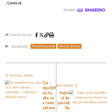
- Gazda.sk
Zdieľať článok
Označené:
Pravidelný pohyb
telesná výchova
Previous Article
Čas
Next Article
myslieť
na to,
Dajte
ako sa
si do
v zime
poriad
zdravo
ku