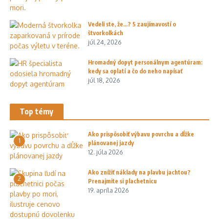
Vedeli ste, že…? 5 zaujímavostí o
štvorkolkách
júl 24, 2026
Hromadný dopyt personálnym agentúram:
kedy sa oplatí a čo do neho napísať
júl 18, 2026
Top témy
Ako prispôsobiť výbavu povrchu a dĺžke
1
plánovanej jazdy
12. júla 2026
Ako znížiť náklady na plavbu jachtou?
2
Prenajmite si plachetnicu
19. apríla 2026