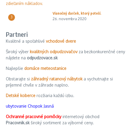
Vianočný darček, ktorý poteší.
3
26. novembra 2020
Partneri
Kvalitné a spoľahlivé
vchodové dvere
Široký výber
kvalitných odpudzovačov
za bezkonkurenčné ceny
nájdete na
odpudzovace.sk
Najlepšie
domáce meteostanice
Obstarajte si
záhradný ratanový nábytok
a vychutnajte si
príjemné chvíle v záhrade naplno.
Detské koberce
rozžiaria každú izbu.
ubytovanie Chopok Jasná
Ochranné pracovné pomôcky
internetový obchod
Pracovnik.sk
široký sortiment za výborné ceny.