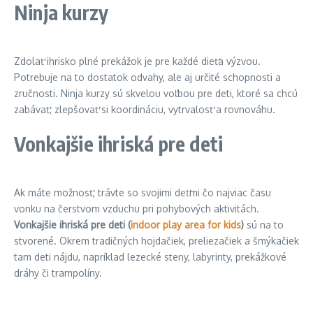
Ninja kurzy
Zdolať ihrisko plné prekážok je pre každé dieťa výzvou.
Potrebuje na to dostatok odvahy, ale aj určité schopnosti a
zručnosti. Ninja kurzy sú skvelou voľbou pre deti, ktoré sa chcú
zabávať, zlepšovať si koordináciu, vytrvalosť a rovnováhu.
Vonkajšie ihriská pre deti
Ak máte možnosť, trávte so svojimi deťmi čo najviac času
vonku na čerstvom vzduchu pri pohybových aktivitách.
Vonkajšie ihriská pre deti (
indoor play area for kids
)
sú na to
stvorené. Okrem tradičných hojdačiek, preliezačiek a šmýkačiek
tam deti nájdu, napríklad lezecké steny, labyrinty, prekážkové
dráhy či trampolíny.