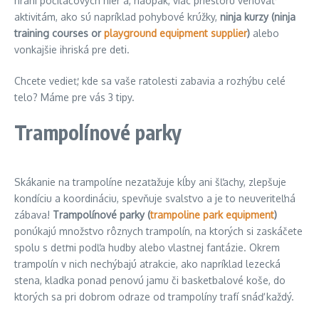
hraní počítačových hier a, naopak, viac priestoru venovať
aktivitám, ako sú napríklad pohybové krúžky,
ninja kurzy (ninja
training courses or
playground equipment supplier
)
alebo
vonkajšie ihriská pre deti.
Chcete vedieť, kde sa vaše ratolesti zabavia a rozhýbu celé
telo? Máme pre vás 3 tipy.
Trampolínové parky
Skákanie na trampolíne nezaťažuje kĺby ani šľachy, zlepšuje
kondíciu a koordináciu, spevňuje svalstvo a je to neuveriteľná
zábava!
Trampolínové parky (
trampoline park equipment
)
ponúkajú množstvo rôznych trampolín, na ktorých si zaskáčete
spolu s deťmi podľa hudby alebo vlastnej fantázie. Okrem
trampolín v nich nechýbajú atrakcie, ako napríklad lezecká
stena, kladka ponad penovú jamu či basketbalové koše, do
ktorých sa pri dobrom odraze od trampolíny trafí snáď každý.