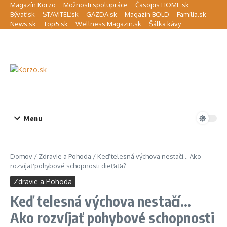
Preskočiť na obsah
Magazín Korzo
Možnosti spolupráce
Časopis HOME.sk
Bývať.sk
STAVITEĽ.sk
GAZDA.sk
Magazín BOLD
Família.sk
News.sk
Top5.sk
Wellness Magazin.sk
Šálka kávy
Menu
Domov
/
Zdravie a Pohoda
/
Keď telesná výchova nestačí… Ako
rozvíjať pohybové schopnosti dieťaťa?
Zdravie a Pohoda
Keď telesná výchova nestačí…
Ako rozvíjať pohybové schopnosti