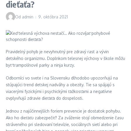
dieťaťa?
Od
admin
9. októbra 2021
Pravidelný pohyb je nevyhnutný pre zdravý rast a vývin
detského organizmu. Doplnkom telesnej výchovy v škole môžu
byť trampolínové parky a ninja kurzy.
Odborníci vo svete i na Slovensku dlhodobo upozorňujú na
stúpajúci trend detskej nadváhy a obezity. Tie sa spájajú s
viacerými fyzickými i psychickými ťažkosťami a negatívne
ovplyvňujú zdravie dieťaťa do dospelosti.
Jednou z najúčinnejších foriem prevencie je dostatok pohybu.
Ako ho dieťaťu zabezpečiť? Za zváženie stojí obmedzenie času
stráveného pri sledovaní televízie, sociálnych sietí alebo pri