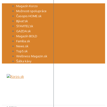
Preskočiť
Magazín Korzo
na
Možnosti spolupráce
obsah
Časopis HOME.sk
Bývať.sk
STAVITEĽ.sk
GAZDA.sk
Magazín BOLD
Família.sk
News.sk
Top5.sk
Wellness Magazin.sk
Šálka kávy