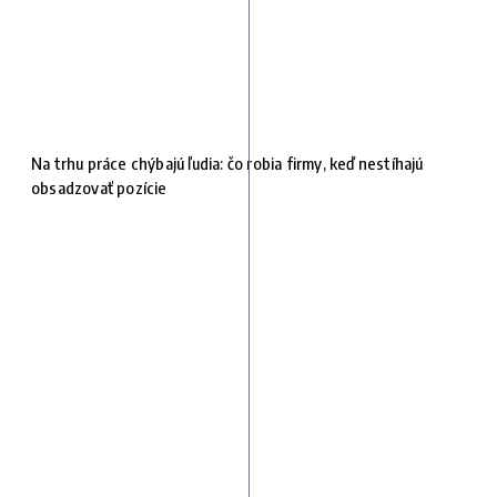
Na trhu práce chýbajú ľudia: čo robia firmy, keď nestíhajú
obsadzovať pozície