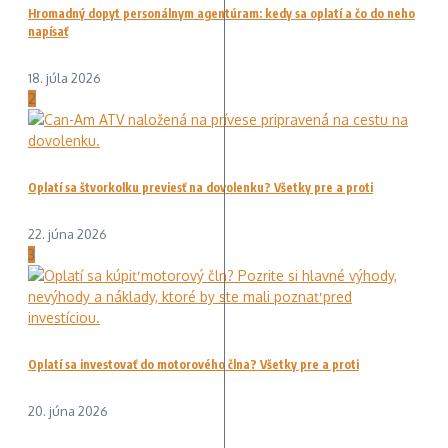
Hromadný dopyt personálnym agentúram: kedy sa oplatí a čo do neho
napísať
18. júla 2026
2
Oplatí sa štvorkolku previesť na dovolenku? Všetky pre a proti
22. júna 2026
3
Oplatí sa investovať do motorového člna? Všetky pre a proti
20. júna 2026