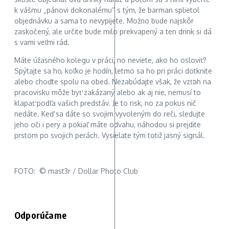
k vášmu „pánovi dokonalému“ s tým, že barman splietol
objednávku a sama to nevypijete. Možno bude najskôr
zaskočený, ale určite bude milo prekvapený a ten drink si dá
s vami veľmi rád.
Máte úžasného kolegu v práci, no neviete, ako ho osloviť?
Spýtajte sa ho, koľko je hodín, letmo sa ho pri práci dotknite
alebo choďte spolu na obed. Nezabúdajte však, že vzťah na
pracovisku môže byť zakázaný alebo ak aj nie, nemusí to
klapať podľa vašich predstáv. Je to risk, no za pokus nič
nedáte. Keď sa dáte so svojim vyvoleným do reči, sledujte
jeho oči i pery a pokiaľ máte odvahu, náhodou si prejdite
prstom po svojich perách. Vysielate tým totiž jasný signál.
FOTO: ©
mast3r
/ Dollar Photo Club
Odporúčame