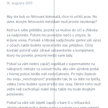
14. augusta 2015
Aby ste boli vo flirtovaní dokonalá, chce to určitú prax. No
viete, ktorým flirtovacím metódam muži proste neodolajú?
Keď sa k sebe priblížite, pozrite sa mužovi do očí a zhlboka
sa nadýchnite. Potom mu povedzte niečo v zmysle, že
krásne vonia. Pomalé a hlboké nadýchnutie zjemní váš výraz
v očiach, takže budete vyzerať ešte viac príťažlivo. Očný
kontakt potvrdí vaše zdravé sebavedomie a kompliment,
ktorý mu poviete, prelomí medzi vami ľady.
Pokiaľ sa vám niekto zapáči napríklad v supermarkete na
nákupoch, nebojte sa osloviť muža, aby vám výrobok podal
z hornej police, keďže naň nedočiahnete. Pri tejto žiadosti
mu svoju „neschopnosť“ predveďte tak, že sa dáte na špičky,
vďaka čomu budete vyzerať ešte viac sexy. Okrem toho muži
veľmi radi zachraňujú slabé ženy, takže mu bude dvojitým
potešením.
Pokiaľ sa vám váš objekt zapáči v bare či v reštaurácií,
skúste objednať dva drinky naraz a potom sa s nimi vyberte