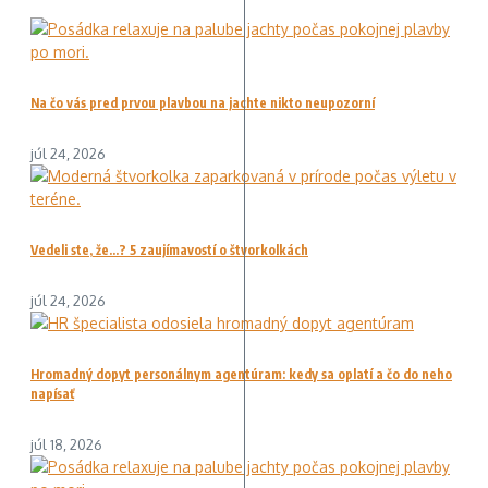
Na čo vás pred prvou plavbou na jachte nikto neupozorní
júl 24, 2026
Vedeli ste, že…? 5 zaujímavostí o štvorkolkách
júl 24, 2026
Hromadný dopyt personálnym agentúram: kedy sa oplatí a čo do neho
napísať
júl 18, 2026