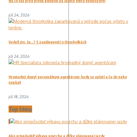
Na čo vás pred prvou plavbou na jachte nikto neupozorní
júl 24, 2026
Vedeli ste, že…? 5 zaujímavostí o štvorkolkách
júl 24, 2026
Hromadný dopyt personálnym agentúram: kedy sa oplatí a čo do neho
napísať
júl 18, 2026
Top témy
1
Ako prispôsobiť výbavu povrchu a dĺžke plánovanej jazdy