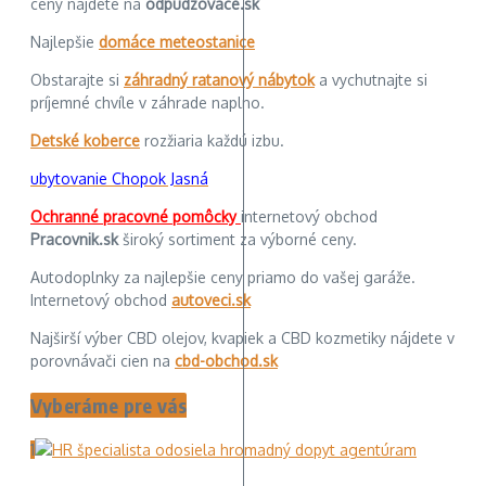
ceny nájdete na
odpudzovace.sk
Najlepšie
domáce meteostanice
Obstarajte si
záhradný ratanový nábytok
a vychutnajte si
príjemné chvíle v záhrade naplno.
Detské koberce
rozžiaria každú izbu.
ubytovanie Chopok Jasná
Ochranné pracovné pomôcky
internetový obchod
Pracovnik.sk
široký sortiment za výborné ceny.
Autodoplnky za najlepšie ceny priamo do vašej garáže.
Internetový obchod
autoveci.sk
Najširší výber CBD olejov, kvapiek a CBD kozmetiky nájdete v
porovnávači cien na
cbd-obchod.sk
Vyberáme pre vás
1