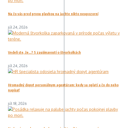
Na čo vás pred prvou plavbou na jachte nikto neupozorní
júl 24, 2026
Vedeli ste, že…? 5 zaujímavostí o štvorkolkách
júl 24, 2026
Hromadný dopyt personálnym agentúram: kedy sa oplatí a čo do neho
napísať
júl 18, 2026