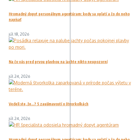
Hromadný dopyt personálnym agentúram: kedy sa oplatí a čo do neho
napísať
júl 18, 2026
Na čo vás pred prvou plavbou na jachte nikto neupozorní
júl 24, 2026
Vedeli ste, že…? 5 zaujímavostí o štvorkolkách
júl 24, 2026
Hromadný dopyt personálnym agentúram: kedy sa oplatí a čo do neho