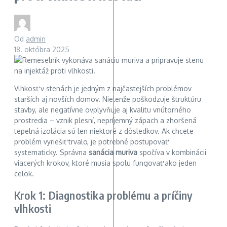
Od
admin
18. októbra 2025
Vlhkosť v stenách je jedným z najčastejších problémov
starších aj novších domov. Nielenže poškodzuje štruktúru
stavby, ale negatívne ovplyvňuje aj kvalitu vnútorného
prostredia – vznik plesní, nepríjemný zápach a zhoršená
tepelná izolácia sú len niektoré z dôsledkov. Ak chcete
problém vyriešiť trvalo, je potrebné postupovať
systematicky. Správna
sanácia muriva
spočíva v kombinácii
viacerých krokov, ktoré musia spolu fungovať ako jeden
celok.
Krok 1: Diagnostika problému a príčiny
vlhkosti