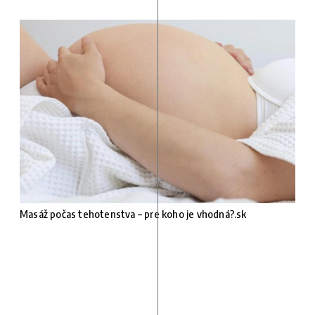
Masáž počas tehotenstva – pre koho je vhodná?.sk