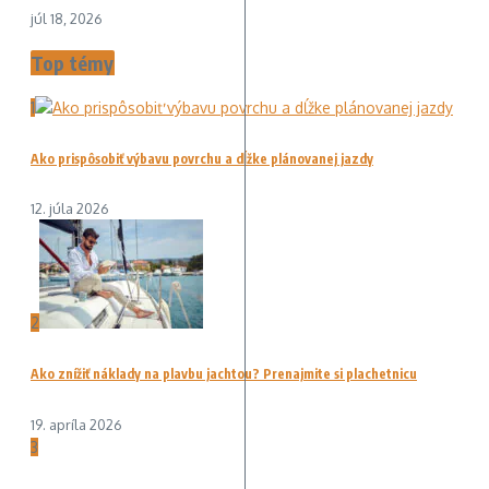
júl 18, 2026
Top témy
1
Ako prispôsobiť výbavu povrchu a dĺžke plánovanej jazdy
12. júla 2026
2
Ako znížiť náklady na plavbu jachtou? Prenajmite si plachetnicu
19. apríla 2026
3