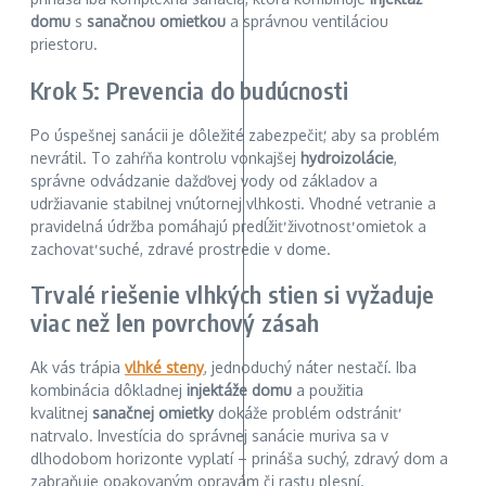
domu
s
sanačnou omietkou
a správnou ventiláciou
priestoru.
Krok 5: Prevencia do budúcnosti
Po úspešnej sanácii je dôležité zabezpečiť, aby sa problém
nevrátil. To zahŕňa kontrolu vonkajšej
hydroizolácie
,
správne odvádzanie dažďovej vody od základov a
udržiavanie stabilnej vnútornej vlhkosti. Vhodné vetranie a
pravidelná údržba pomáhajú predĺžiť životnosť omietok a
zachovať suché, zdravé prostredie v dome.
Trvalé riešenie vlhkých stien si vyžaduje
viac než len povrchový zásah
Ak vás trápia
vlhké steny
, jednoduchý náter nestačí. Iba
kombinácia dôkladnej
injektáže domu
a použitia
kvalitnej
sanačnej omietky
dokáže problém odstrániť
natrvalo. Investícia do správnej sanácie muriva sa v
dlhodobom horizonte vyplatí – prináša suchý, zdravý dom a
zabraňuje opakovaným opravám či rastu plesní.