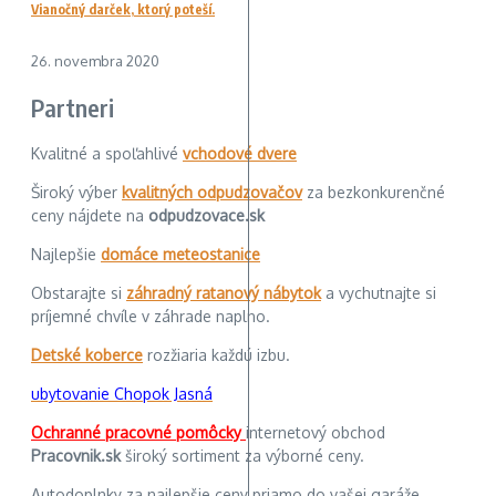
Vianočný darček, ktorý poteší.
26. novembra 2020
Partneri
Kvalitné a spoľahlivé
vchodové dvere
Široký výber
kvalitných odpudzovačov
za bezkonkurenčné
ceny nájdete na
odpudzovace.sk
Najlepšie
domáce meteostanice
Obstarajte si
záhradný ratanový nábytok
a vychutnajte si
príjemné chvíle v záhrade naplno.
Detské koberce
rozžiaria každú izbu.
ubytovanie Chopok Jasná
Ochranné pracovné pomôcky
internetový obchod
Pracovnik.sk
široký sortiment za výborné ceny.
Autodoplnky za najlepšie ceny priamo do vašej garáže.