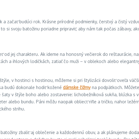
rok a začať budúci rok. Krásne prírodné podmienky, čerstvý a čistý v
to si svoju batožinu poriadne pripraviť, aby nám tak počas zábavy, ak
 od jej charakteru. Ak ideme na honosný večierok do reštaurácie, nap
ách a ihlových lodičkách, zatiaľ čo muži – v oblekoch alebo elegant
ýle, v hostinci s hostinou, môžeme si pri štylizácii dovoliť oveľa vä
u sa budú dokonale hodiť kožené
dámske čižmy
na podpätkoch. Môžete si
 šaty v štýle boho alebo zostavenie: lichobežníková sukňa, blúzka s 
sveter alebo bundu. Páni môžu naopak obliecť rifle a tričko, nahor ležé
ckého strihu.
batožiny zbaliť aj oblečenie a každodennú obuv, a ak plánujeme dodat