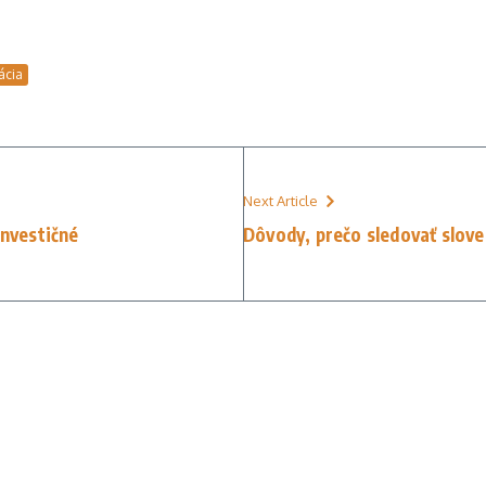
ácia
Next Article
investičné
Dôvody, prečo sledovať slov