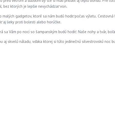
pred vetrom a dažďom by ste si mali pribaliť aj teplú bundu. Pre tút
, bez ktorých je lepšie nevychádzať von.
o malých gadgetov, ktoré sa nám budú hodiť počas výletu. Cestovná 
iť aj lieky proti bolesti alebo horúčke.
torá sa Vám po noci so šampanským budú hodiť. Naše nohy a tvár, boľa
 aj skvelú náladu, vďaka ktorej si túto jedinečnú silvestrovskú noc 