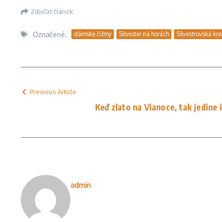
Zdieľať článok
Označené:
dámske čižmy
Silvester na horách
Silvestrovská kre
Previous Article
Keď zlato na Vianoce, tak jedine 
admin