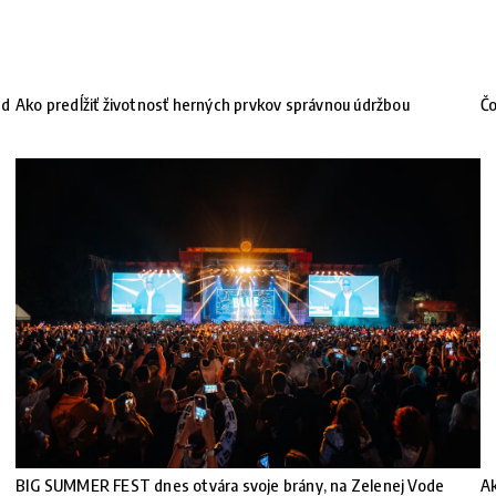
nd
Ako predĺžiť životnosť herných prvkov správnou údržbou
Čo
BIG SUMMER FEST dnes otvára svoje brány, na Zelenej Vode
Ak