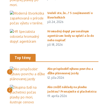
Vedeli ste, že…? 5 zaujímavostí o
štvorkolkách
júl 24, 2026
Hromadný dopyt personálnym
agentúram: kedy sa oplatí a čo do
neho napísať
júl 18, 2026
Top témy
Ako prispôsobiť výbavu povrchu a
1
dĺžke plánovanej jazdy
12. júla 2026
Ako znížiť náklady na plavbu
2
jachtou? Prenajmite si plachetnicu
19. apríla 2026