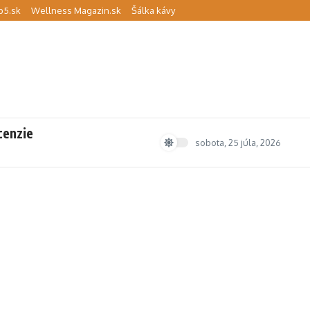
p5.sk
Wellness Magazin.sk
Šálka kávy
cenzie
sobota, 25 júla, 2026