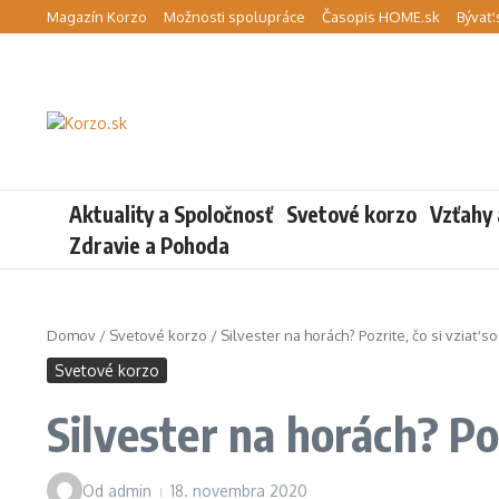
Preskočiť na obsah
Magazín Korzo
Možnosti spolupráce
Časopis HOME.sk
Bývať.
Aktuality a Spoločnosť
Svetové korzo
Vzťahy 
Zdravie a Pohoda
Domov
/
Svetové korzo
/
Silvester na horách? Pozrite, čo si vziať 
Svetové korzo
Silvester na horách? Poz
Od
admin
18. novembra 2020