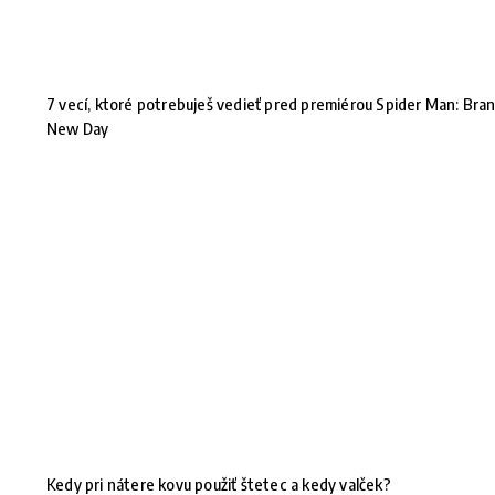
7 vecí, ktoré potrebuješ vedieť pred premiérou Spider Man: Bra
New Day
Kedy pri nátere kovu použiť štetec a kedy valček?