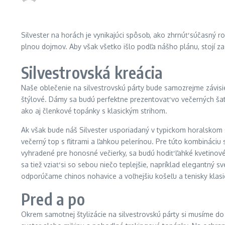
Silvester na horách je vynikajúci spôsob, ako zhrnúť súčasný 
plnou dojmov. Aby však všetko išlo podľa nášho plánu, stojí za 
Silvestrovská kreácia
Naše oblečenie na silvestrovskú párty bude samozrejme závisieť
štýlové. Dámy sa budú perfektne prezentovať vo večerných šat
ako aj členkové topánky s klasickým strihom.
Ak však bude náš Silvester usporiadaný v typickom horalskom št
večerný top s flitrami a ľahkou pelerínou. Pre túto kombináci
vyhradené pre honosné večierky, sa budú hodiť ľahké kvetinové
sa tiež vziať si so sebou niečo teplejšie, napríklad elegantný 
odporúčame chinos nohavice a voľnejšiu košeľu a tenisky klasi
Pred a po
Okrem samotnej štylizácie na silvestrovskú párty si musíme do 