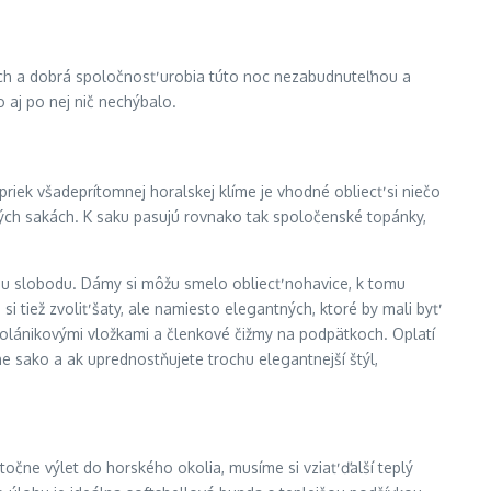
zduch a dobrá spoločnosť urobia túto noc nezabudnuteľnou a
o aj po nej nič nechýbalo.
riek všadeprítomnej horalskej klíme je vhodné obliecť si niečo
ných sakách. K saku pasujú rovnako tak spoločenské topánky,
čšiu slobodu. Dámy si môžu smelo obliecť nohavice, k tomu
 tiež zvoliť šaty, ale namiesto elegantných, ktoré by mali byť
volánikovými vložkami a členkové čižmy na podpätkoch. Oplatí
rne sako a ak uprednostňujete trochu elegantnejší štýl,
očne výlet do horského okolia, musíme si vziať ďalší teplý