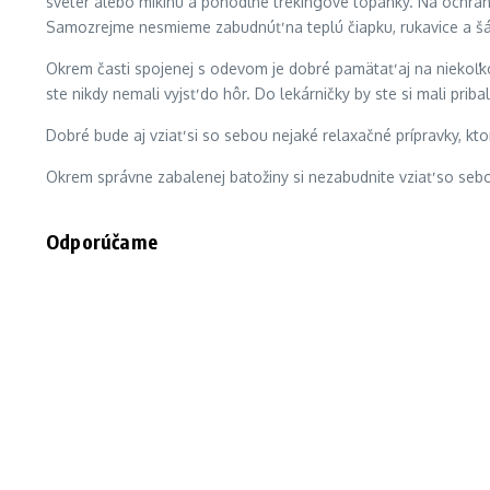
sveter alebo mikinu a pohodlné trekingové topánky. Na ochranu 
Samozrejme nesmieme zabudnúť na teplú čiapku, rukavice a šál
Okrem časti spojenej s odevom je dobré pamätať aj na niekoľk
ste nikdy nemali vyjsť do hôr. Do lekárničky by ste si mali pribal
Dobré bude aj vziať si so sebou nejaké relaxačné prípravky, k
Okrem správne zabalenej batožiny si nezabudnite vziať so sebou
Odporúčame