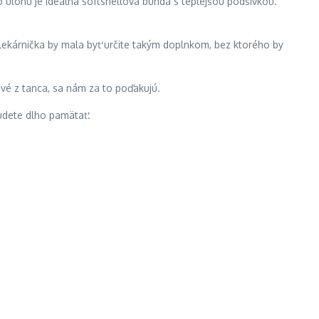
o úlohu je ideálna softshellová bunda s teplejšou podšívkou.
lekárnička by mala byť určite takým doplnkom, bez ktorého by
vé z tanca, sa nám za to poďakujú.
budete dlho pamätať.