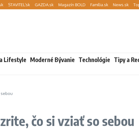
sk
STAVITEĽ.sk
GAZDA.sk
Magazín BOLD
Família.sk
News.sk
To
a Lifestyle
Moderné Bývanie
Technológie
Tipy a Re
so sebou
rite, čo si vziať so sebou